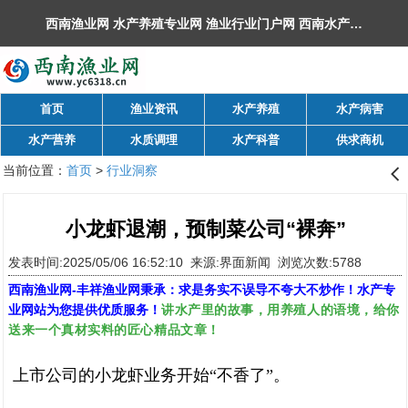
西南渔业网 水产养殖专业网 渔业行业门户网 ​西南水产网 丰祥渔业网 永川水花网，欢迎光临！
首页
渔业资讯
水产养殖
水产病害
水产营养
水质调理
水产科普
供求商机
当前位置：
首页
>
行业洞察
󰊒
小龙虾退潮，预制菜公司“裸奔”
发表时间:2025/05/06 16:52:10 来源:界面新闻 浏览次数:5788
西南渔业网
-
丰祥渔业网
秉承：求是务实不误导不夸大不炒作！水产专
讲水产里的故事，用养殖人的语境，给你
业网站为您提供优质服务！
送来一个真材实料的匠心精品文章！
上市公司的小龙虾业务开始“不香了”。