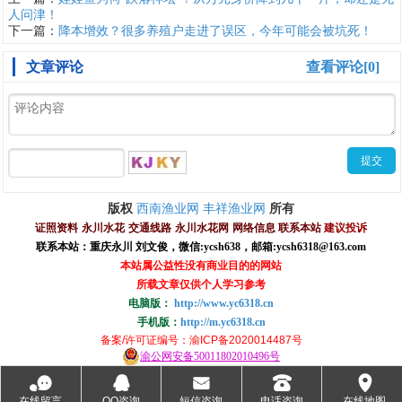
人问津！
下一篇：
降本增效？很多养殖户走进了误区，今年可能会被坑死！
文章评论
查看评论[0]
西南渔业网
丰祥渔业网
版权
所有
证照资料
永川水花
交通线路
永川水花网
网络信息
联系本站
建议投诉
联系本站：重庆永川 刘文俊，
微信
:
ycsh638
，
邮箱:ycsh6318@163.com
本站属公益性没有商业目的的网站
所载文章仅供个人学习参考
电脑版：
http://www.yc6318.cn
手机版：
http://m.yc6318.cn
备案/许可证编号
：渝ICP备2020014487号
渝公网安备50011802010496号
󰂮
󰇇
󰄸
󰇯
󰅊
在线留言
QQ咨询
短信咨询
电话咨询
在线地图