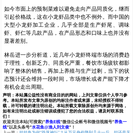
如今市面上的预制菜难以避免走向产品同质化，继而
引起价格战，这在小龙虾品类中也不例外。而中国的
大型小龙虾加工企业，几乎全部是生产虾尾、调味
虾、虾仁等几款产品，在产品形态和口味上也并没有
显著差别。
林岳进一步分析道，近几年小龙虾终端市场的消费趋
于理性，创新乏力、同质化严重，餐饮市场疲软都影
响了整体的销售，再加上养殖与生产过剩，当下的状
态预计还会维持一段时间，市场增长或者产能下降才
有机会走出周期。
声明：
本站属公益性没有商业目的的网站，上列文章仅供个人学习参
考。本站所发布文章为原创的均标注作者或来源，未经授权不得转
载，许可转载的请注明出处。本站所载文章除原创外均来源于网络，
如有未注明出处或标注错误或侵犯了您的合法权益，请及时联系我
们
！
欢
迎
关
注
本
站(可搜索)
"
养鱼E线
"微信公众帐号和
微信
视频号
"
养鱼一
线
"
以及头条号"
水花鱼@渔人刘文俊
"！
上一篇：
娃娃鱼为何“跌落神坛”？从万元身价降到几十一斤，却还是无