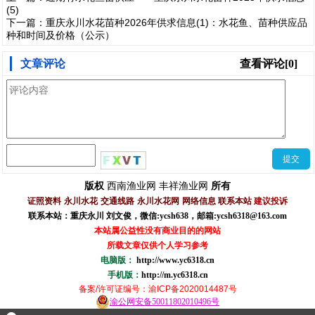
(5)
下一篇：
重庆永川水花苗种2026年供求信息(1)：水花鱼、苗种供应品
种和时间及价格（公示）​
文章评论
查看评论[0]
西南渔业网
丰祥渔业网
版权
所有
证照资料
永川水花
交通线路
永川水花网
网络信息
联系本站
建议投诉
联系本站：重庆永川 刘文俊，
微信
:
ycsh638
，
邮箱:ycsh6318@163.com
本站属公益性没有商业目的的网站
所载文章仅供个人学习参考
电脑版：
http://www.yc6318.cn
手机版：
http://m.yc6318.cn
备案/许可证编号
：渝ICP备2020014487号
渝公网安备50011802010496号