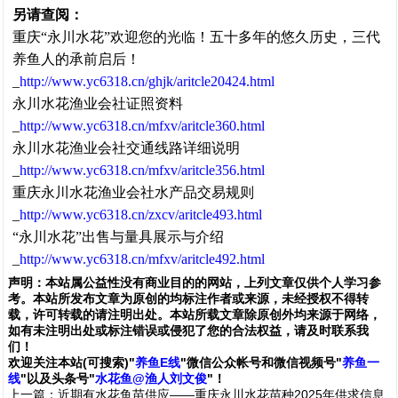
另请查阅：
重庆“永川水花”欢迎您的光临！五十多年的悠久历史，三代
养鱼人的承前启后！
_
http://www.yc6318.cn/ghjk/aritcle20424.html
永川水花渔业会社证照资料
_
http://www.yc6318.cn/mfxv/aritcle360.html
永川水花渔业会社交通线路详细说明
_
http://www.yc6318.cn/mfxv/aritcle356.html
重庆永川水花渔业会社水产品交易规则
_
http://www.yc6318.cn/zxcv/aritcle493.html
“永川水花”出售与量具展示与介绍
_
http://www.yc6318.cn/mfxv/aritcle492.html
声明：
本站属公益性没有商业目的的网站，上列文章仅供个人学习参
考。本站所发布文章为原创的均标注作者或来源，未经授权不得转
载，许可转载的请注明出处。本站所载文章除原创外均来源于网络，
如有未注明出处或标注错误或侵犯了您的合法权益，请及时联系我
们
！
欢
迎
关
注
本
站(可搜索)
"
养鱼E线
"微信公众帐号和
微信
视频号
"
养鱼一
线
"
以及头条号"
水花鱼@渔人刘文俊
"！
上一篇：
近期有水花鱼苗供应——重庆永川水花苗种2025年供求信息