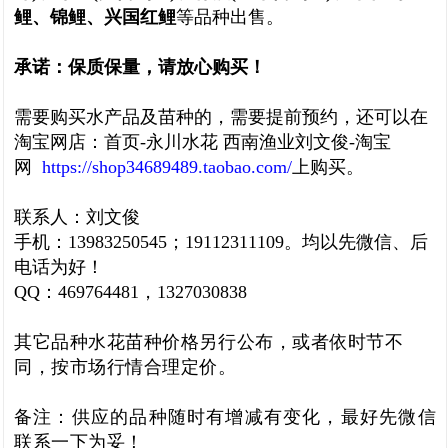
鲤、锦鲤
、
兴国红鲤
等品种出售。
承诺：保质保量，请放心购买！
需要购买水产品及苗种的，需要提前预约，还可以在
淘宝网店：
首页-永川水花 西南渔业刘文俊-淘宝
网
https://shop34689489.taobao.com/
上购买
。
联系人
：刘文俊
手机
：13983250545；19112311109。均以先微信、后
电话为好！
QQ
：469764481，1327030838
其它品种水花苗种价格另行公布，或者依时节不
同，按市场行情合理定价。
备注
：
供
应
的
品
种
随
时
有
增
减
有
变
化
，
最
好
先
微
信
联
系
一
下
为
妥
！