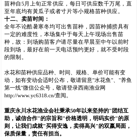
苗种自5月上旬正常供应，每日可供应数千万尾，直
至年底均有黃瓜子或者寸片等小规格苗种供应。
十二、卖苗时间：
全年不论酷暑寒冬均可出售苗种，因苗种捕捞具有
一定的难度性，本场集中于每天上午现场出售苗
种，故：到场购苗客户请尽量在早晨至中午以前时
段到场，最好在前一天电话预约更好，就不受时段
的限制。
水花和苗种供应品种、时间、规格、单价可能有变
动，如有变动会适时公布，敬请留意"水花鱼"、"养鱼
第一线"微信公众号，敬请登录西南渔业网
http://www.yc6318.cn/查阅。
重庆永川水花渔业会社秉承50年以来坚持的"团结互
助，诚信合作"的宗旨和"价格透明，明码实价"的原
则，让我们成就"买得安逸，卖得高兴"的双嬴局面，
保质保量，责任有担当。