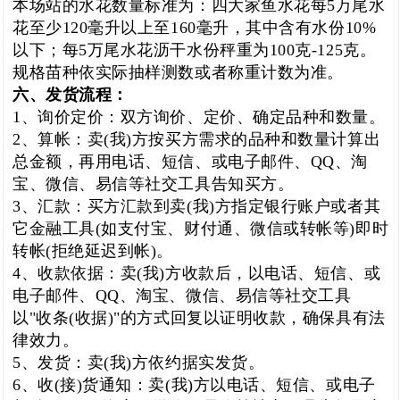
本场站的水花数量标准为：四大家鱼水花每5万尾水
花至少120毫升以上至160毫升，其中含有水份10%
以下；每5万尾水花沥干水份秤重为100克-125克。
规格苗种依实际抽样测数或者称重计数为准。
六、发货流程：
1、询价定价：双方询价、定价、确定品种和数量。
2、算帐：卖(我)方按买方需求的品种和数量计算出
总金额，再用电话、短信、或电子邮件、QQ、淘
宝、微信、易信等社交工具告知买方。
3、汇款：买方汇款到卖(我)方指定银行账户或者其
它金融工具(如支付宝、财付通、微信或转帐等)即时
转帐(拒绝延迟到帐)。
4、收款依据：卖(我)方收款后，以电话、短信、或
电子邮件、QQ、淘宝、微信、易信等社交工具
以"收条(收据)"的方式回复以证明收款，确保具有法
律效力。
5、发货：卖(我)方依约据实发货。
6、收(接)货通知：卖(我)方以电话、短信、或电子