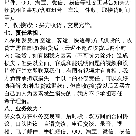
邮件、QQ、淘宝、微信、易信等社交工具告知买方
收货相关事项(含航班号、车次、件数、取接货时间
等)。
7、收(接)货：买方收货，交易完毕。
七、责任承担：
凡采用发货(如空运、客运、快递等)方式供货的，收
货方需在自收(接)货后（最迟不超过收货后两小时
内）验货，如有因我方因素（不可抗力除外）造成
损失，但要以全面、客观和能说明问题的视频和照
片佐证并立即联系我们，有图有视频才有真相，我
方负责承担该损失一半以上的补偿责任，可以友好
协商解决(补发货或退款)，但自收(接)货以后因买方
自己的人为因素发生损失的，我方不予承担责任，
希予理解。
八、业务效力：
买卖双方在业务交易前、后时段，双方间的合同协
议、口头协议、言语交谈、电话交谈、录音、视
频、电子邮件、手机短信、QQ、淘宝、微信、易信