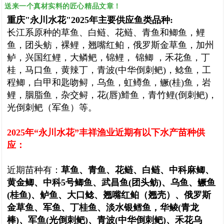
送来一个真材实料的匠心精品文章！
重庆"永川水花"2025年主要供应鱼类品种:
长江系原种的草鱼、白鲢、花鲢、青鱼和鲫鱼，鲤
鱼，团头鲂，裸鲤，翘嘴红鲌，俄罗斯金草鱼，加州
鲈，兴国红鲤，大鳞鲃，锦鲤， 锦鲫 ，禾花鱼，丁
桂，马口鱼，黄辣丁，青波(中华倒刺鲃)，鲶鱼，工
程鲫，白甲和匙吻鲟，乌鱼，虹鳟鱼，鳜(桂)鱼，岩
鲤，胭脂鱼，杂交鲟，花(唇)䱻鱼，青竹鲤(倒刺鲃)，
光倒刺鲃（军鱼）等。
2025年“永川水花”丰祥渔业近期有以下水产苗种供
应：
近期苗种有：
草鱼、青鱼、花鲢、白鲢、中科麻鲫、
黄金鲫、中科5号鲫鱼、武昌鱼(团头鲂)、乌鱼、鳜鱼
(桂鱼)、鲈鱼、大口鲶、
翘嘴红鲌（翘壳）、俄罗斯
金草鱼、
军鱼、丁桂鱼、淡水银鳕鱼，华鲮(青龙
棒)、军鱼(光倒刺鲃)、青波(中华倒刺鲃)、
禾花乌