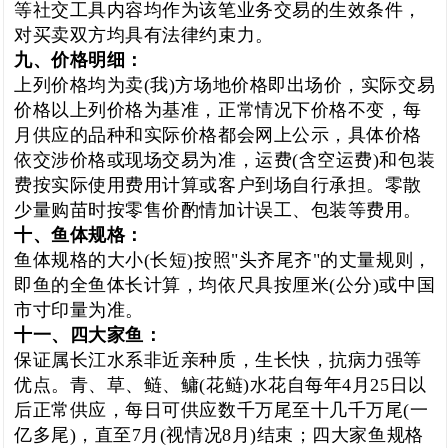
等社交工具内容均作为该笔业务交易的生效条件，
对买卖双方均具有法律约束力。
九、价格明细：
上列价格均为卖(我)方场地价格即出场价，实际交易
价格以上列价格为基准，正常情况下价格不变，每
月供应的品种和实际价格都会网上公示，具体价格
依交涉价格或现场交易为准，运费(含空运费)和包装
费按实际使用费用计算或客户到场自行承担。零散
少量购苗时按零售价酌情加计误工、包装等费用。
十、鱼体规格：
鱼体规格的大小(长短)按照"头齐尾齐"的丈量规则，
即鱼的全鱼体长计算，均依尺具按厘米(公分)或中国
市寸印量为准。
十一、四大家鱼：
保证属长江水系非近亲种质，生长快，抗病力强等
优点。青、草、鲢、鳙(花鲢)水花自每年4月25日以
后正常供应，每日可供应数千万尾至十几千万尾(一
亿多尾)，直至7月(视情况8月)结束；四大家鱼规格