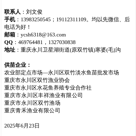
联系人
：刘文俊
手机
：13983250545；19112311109。均以先微信、后
电话为好！
邮箱
：ycsh6318@163.com
QQ
：469764481，1327030838
地址
：重庆永川卫星湖街道(原双竹镇)寒婆(毛)沟
供苗企业：
农业部定点市场—永川区双竹淡水鱼苗批发市场
重庆市永川区双竹漁业协会
重庆市永川区水花鱼养殖专业合作社
重庆市永川区丰祥渔业有限公司
重庆市永川区双竹渔场
重庆青禾渔业有限公司
2025年6月23日