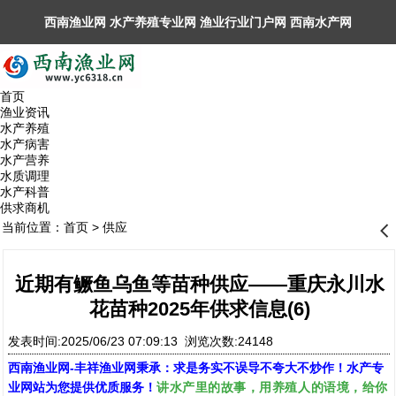
西南渔业网 水产养殖专业网 渔业行业门户网 ​西南水产网
丰祥渔业网 永川水花网，欢迎光临！
首页
渔业资讯
水产养殖
水产病害
水产营养
水质调理
水产科普
供求商机
当前位置：
首页
>
供应
󰊒
近期有鳜鱼乌鱼等苗种供应——重庆永川水
花苗种2025年供求信息(6)
发表时间:2025/06/23 07:09:13 浏览次数:24148
西南渔业网
-
丰祥渔业网
秉承：求是务实不误导不夸大不炒作！水产专
讲水产里的故事，用养殖人的语境，给你
业网站为您提供优质服务！