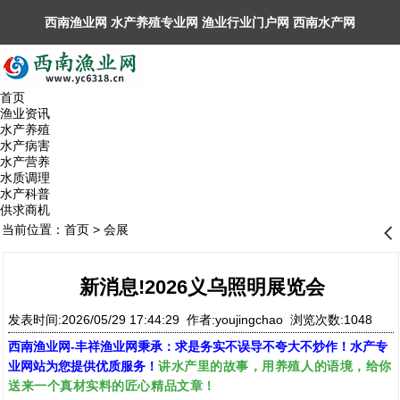
西南渔业网 水产养殖专业网 渔业行业门户网 ​西南水产网
丰祥渔业网 永川水花网，欢迎光临！
首页
渔业资讯
水产养殖
水产病害
水产营养
水质调理
水产科普
供求商机
当前位置：
首页
>
会展
󰊒
新消息!2026义乌照明展览会
发表时间:2026/05/29 17:44:29 作者:youjingchao 浏览次数:1048
西南渔业网
-
丰祥渔业网
秉承：求是务实不误导不夸大不炒作！水产专
讲水产里的故事，用养殖人的语境，给你
业网站为您提供优质服务！
送来一个真材实料的匠心精品文章！