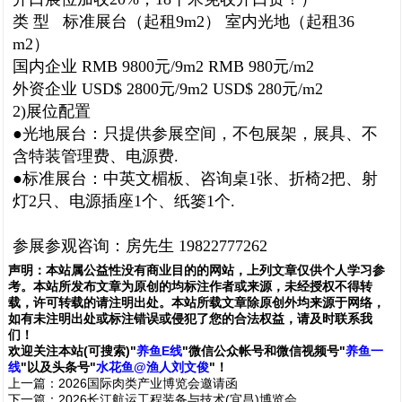
类 型 标准展台（起租9m2） 室内光地（起租36
m2）
国内企业 RMB 9800元/9m2 RMB 980元/m2
外资企业 USD$ 2800元/9m2 USD$ 280元/m2
2)展位配置
●光地展台：只提供参展空间，不包展架，展具、不
含特装管理费、电源费.
●标准展台：中英文楣板、咨询桌1张、折椅2把、射
灯2只、电源插座1个、纸篓1个.
参展参观咨询：房先生 19822777262
声明：
本站属公益性没有商业目的的网站，上列文章仅供个人学习参
考。本站所发布文章为原创的均标注作者或来源，未经授权不得转
载，许可转载的请注明出处。本站所载文章除原创外均来源于网络，
如有未注明出处或标注错误或侵犯了您的合法权益，请及时联系我
们
！
欢
迎
关
注
本
站(可搜索)
"
养鱼E线
"微信公众帐号和
微信
视频号
"
养鱼一
线
"
以及头条号"
水花鱼@渔人刘文俊
"！
上一篇：
2026国际肉类产业博览会邀请函
下一篇：
2026长江航运工程装备与技术(宜昌)博览会