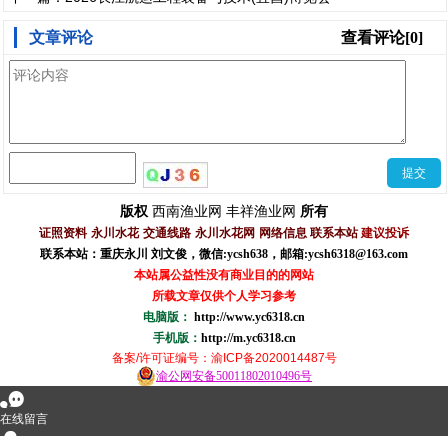
文章评论
查看评论[0]
西南渔业网
丰祥渔业网
版权
所有
证照资料
永川水花
交通线路
永川水花网
网络信息
联系本站
建议投诉
联系本站：重庆永川 刘文俊，
微信
:
ycsh638
，
邮箱:ycsh6318@163.com
本站属公益性没有商业目的的网站
所载文章仅供个人学习参考
电脑版：
http://www.yc6318.cn
手机版：
http://m.yc6318.cn
备案/许可证编号
：渝ICP备2020014487号
渝公网安备50011802010496号
󰂮
在线留言
󰇇