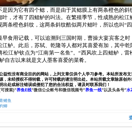
不是因为
它
有四个鳃，而是由于其鳃膜上有两条橙色的斜
鳃叶，才有了四鳃鲈的叫法。
在繁殖季节，性成熟的松江
现两条橙色斜纹，这两条斜纹酷似两片鳃叶，所以也叫“四
最早食用记载，可以追溯到三国时期，曹操大宴宾客之时
松江鲈。此后，苏轼、乾隆等人都对其喜爱有加，其中乾
将松江鲈钦点为“江南第一名鱼”。
“西风吹上四鳃鲈，雷
鳃鲈自古以来就是文人墨客喜爱的菜肴。
公益性没有商业目的的网站，上列文章仅供个人学习参考。本站所发布文
源，未经授权不得转载，许可转载的请注明出处。本站所载文章除原创外
明出处或标注错误或侵犯了您的合法权益，请及时联系我们
！
(可搜索)
"
养鱼E线
"微信公众帐号和
微信
视频号
"
养鱼一线
"
以及头条号"
水
青鳉鱼
鮈鲫