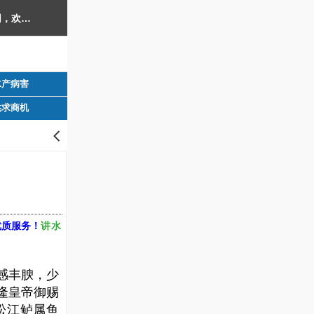
西南渔业网 水产养殖专业网 渔业行业门户网 ​西南水产网 丰祥渔业网 永川水花网，欢迎光临！
水产病害
供求商机
󰊒
讲水
优质服务！
感丰腴，少
隆皇帝御赐
松江鲈属鱼