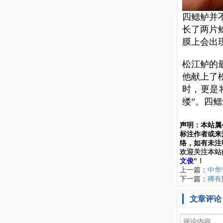
四鳃鲈并
长了两片
膜上会出
松江鲈的
他献上了
时，更是
缕”。四
声明：
本站属
标注作者或来
络，如有未注
欢
迎
关
注
本
站
文俊
"！
上一篇：
中华
下一篇：
稀有
文章评论