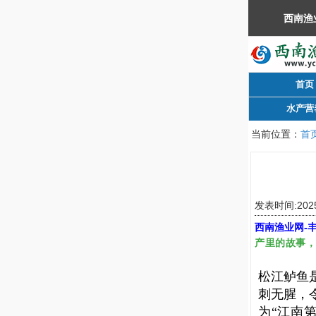
首页
水产营
当前位置：
首
发表时间:2025
西南渔业网
-
产里的故事
松江鲈鱼
刺无腥，
为“江南