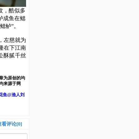
纹，酷似多
鲈成鱼在鳃
鳃鲈”。
，左慈就为
隆在下江南
松酥腻千丝
章为原创的均
均来源于网
花鱼@渔人刘
查看评论[0]