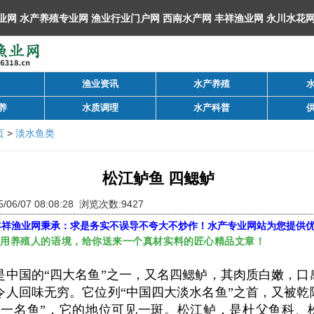
渔业资讯
水产养殖
养
水质调理
水产科普
页
>
淡水鱼类
松江鲈鱼 四鳃鲈
/06/07 08:08:28 浏览次数:9427
丰祥渔业网
秉承：求是务实不误导不夸大不炒作！水产专业网站为您提供
，用养殖人的语境，给你送来一个真材实料的匠心精品文章！
是中国的“四大名鱼”之一，又名四鳃鲈，其肉质白嫩，口
令人回味无穷。
它位列“中国四大淡水名鱼”之首，又被乾
第一名鱼”，它的地位可见一斑。
松江鲈，是杜父鱼科、