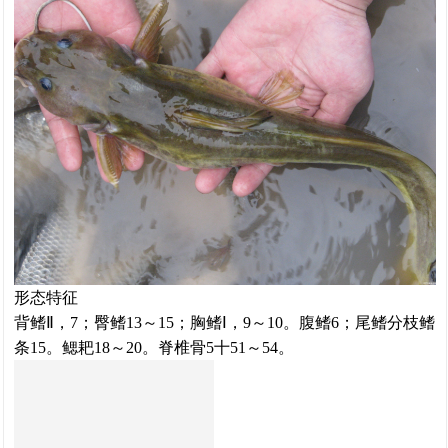
形态特征
背鳍Ⅱ，7；臀鳍13～15；胸鳍Ⅰ，9～10。腹鳍6；尾鳍分枝鳍
条15。鳃耙18～20。脊椎骨5十51～54。