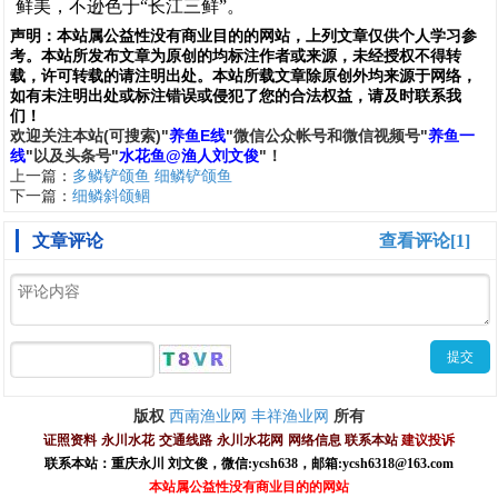
鲜美，不逊色于“长江三鲜”
。
声明：
本站属公益性没有商业目的的网站，上列文章仅供个人学习参
考。本站所发布文章为原创的均标注作者或来源，未经授权不得转
载，许可转载的请注明出处。本站所载文章除原创外均来源于网络，
如有未注明出处或标注错误或侵犯了您的合法权益，请及时联系我
们
！
欢
迎
关
注
本
站(可搜索)
"
养鱼E线
"微信公众帐号和
微信
视频号
"
养鱼一
线
"
以及头条号"
水花鱼@渔人刘文俊
"！
上一篇：
多鳞铲颌鱼 细鳞铲颌鱼
下一篇：
细鳞斜颌鲴
文章评论
查看评论[1]
西南渔业网
丰祥渔业网
版权
所有
证照资料
永川水花
交通线路
永川水花网
网络信息
联系本站
建议投诉
联系本站：重庆永川 刘文俊，
微信
:
ycsh638
，
邮箱:ycsh6318@163.com
本站属公益性没有商业目的的网站