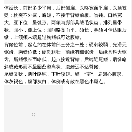
体延长，前部多少平扁，后部侧扁。头略宽而平扁，头顶被
贬；枕突不外露，略短，不接于背鳍前板。吻钝。口略宽
大。亚下位，呈弧形。两颌与腭部具绒毛状齿，排列里带
状。眼小，侧上位；眼间略宽而平。须长，鼻须可伸达眼后
缘，上颌须末端超过胸鳍或可达腹鳍。
背鳍位前，起点约在体前部三分之一处；硬刺较弱，光滑无
锯齿。胸鳍位低；硬刺粗壮；前缘有细锯齿，后缘具科大锯
齿。脂鳍很长而略低，起点接近背鳍，后端近尾鳍，后缘略
斜或截形而不呈圆凸游离状。腹鳍远不达臀鳍。
尾鳍叉状，两叶略钝，下叶较短。鳔
一
“室“、扁阔心脏形。
体灰褐色，腹部灰白，体例或有散在黑色小斑点。