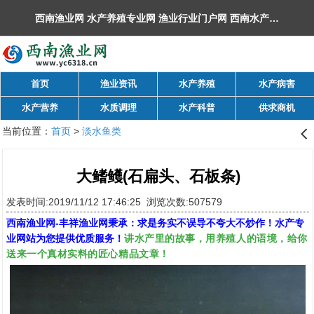
西南渔业网 水产养殖专业网 渔业行业门户网 ​西南水产网 丰祥渔业网 永川水花网，欢迎光临！
首页
渔业资讯
水产养殖
水产病害
水产营养
水质调理
水产科普
供求商机
当前位置：
首页
>
淡水鱼类
󰊒
大鳍鳠(石扁头、石板条)
发表时间:2019/11/12 17:46:25 浏览次数:507579
西南渔业网
-
丰祥渔业网
秉承：求是务实不误导不夸大不炒作！水产专
讲水产里的故事，用养殖人的语境，给你
业网站为您提供优质服务！
送来一个真材实料的匠心精品文章！