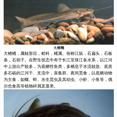
大鳍鳠，属鲶形目，鲿科，鳠属。
俗称江鼠，石扁头，石板
条，石胡子。
在野生状态中布于长江至珠江各水系，以江河
中上游出产较多，为底栖性鱼类，多栖息于水流较急、底质
多石砾的江河干、支流中，喜集群。夜间觅食，以底栖动物
为主食，如螺、蚌、水生昆虫及其幼虫、小虾、小鱼等，偶
尔也食高等植物碎屑及藻类。