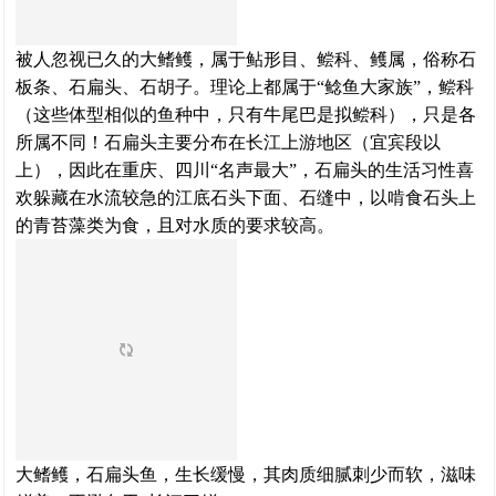
被人忽视已久的大鳍鳠，属于鲇形目、鲿科、鳠属，俗称石
板条、石扁头、石胡子。
理论上都属于“鲶鱼大家族”，鲿科
（这些体型相似的鱼种中，只有牛尾巴是拟鲿科），只是各
所属不同！
石扁头主要分布在长江上游地区（宜宾段以
上），因此在重庆、四川“名声最大”，
石
扁
头
的生活习性喜
欢躲藏在水流较急的江底石头下面、石缝中，以啃食石头上
的青苔藻类为食，且对水质的要求较高。
大鳍鳠，石扁头鱼，生长缓慢，其肉质细腻刺少而软，滋味