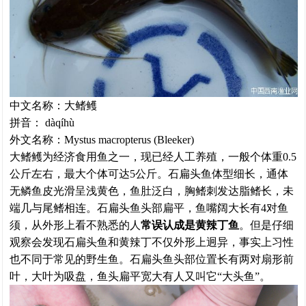
中文名称：大鳍鳠
拼音： dàqíhù
外文名称：Mystus macropterus (Bleeker)
大鳍鳠为经济食用鱼之一，现已经人工养殖，一般个体重0.5
公斤左右，最大个体可达5公斤。
石扁头鱼体型细长，通体
无鳞鱼皮光滑呈浅黄色，鱼肚泛白，胸鳍刺发达脂鳍长，未
端几与尾鳍相连。石扁头鱼头部扁平，鱼嘴阔大长有4对鱼
须，从外形上看不熟悉的人
常误认成是黄辣丁鱼
。但是仔细
观察会发现石扁头鱼和黄辣丁不仅外形上迥异，事实上习性
也不同于常见的野生鱼。
石扁头鱼头部位置长有两对扇形前
叶，大叶为吸盘，鱼头扁平宽大有人又叫它“大头鱼”。