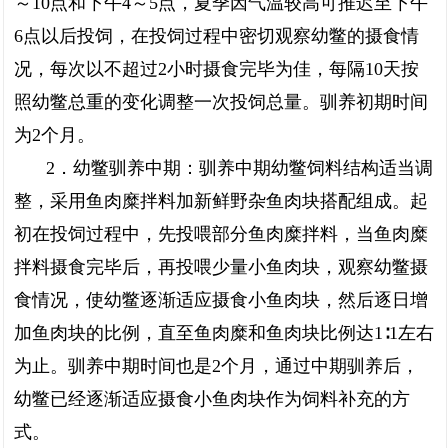
～10点和下午4～5点，夏季因气温较高可推迟至下午
6点以后投饲，在投饲过程中密切观察幼鳖的摄食情
况，每次以不超过2小时摄食完毕为佳，每隔10天按
照幼鳖总重的变化调整一次投饲总量。驯养初期时间
为2个月。
2．幼鳖驯养中期：驯养中期幼鳖饲料结构适当调
整，采用鱼肉糜拌料加新鲜野杂鱼肉块搭配组成。起
初在投饲过程中，先投喂部分鱼肉糜拌料，当鱼肉糜
拌料摄食完毕后，再投喂少量小鱼肉块，观察幼鳖摄
食情况，使幼鳖逐渐适应摄食小鱼肉块，然后逐日增
加鱼肉块的比例，直至鱼肉糜和鱼肉块比例达1∶1左右
为止。驯养中期时间也是2个月，通过中期驯养后，
幼鳖已经逐渐适应摄食小鱼肉块作为饲料补充的方
式。