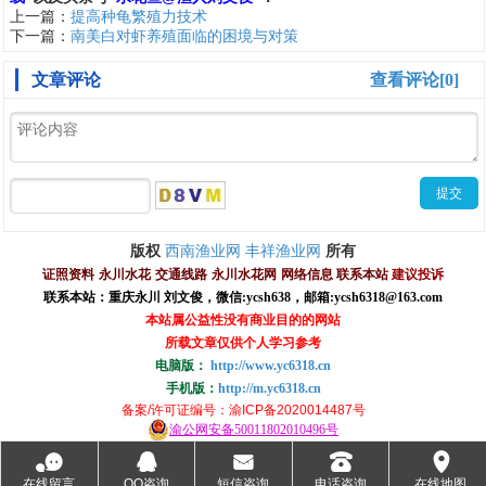
上一篇：
提高种龟繁殖力技术
下一篇：
南美白对虾养殖面临的困境与对策
文章评论
查看评论[0]
西南渔业网
丰祥渔业网
版权
所有
证照资料
永川水花
交通线路
永川水花网
网络信息
联系本站
建议投诉
联系本站：重庆永川 刘文俊，
微信
:
ycsh638
，
邮箱:ycsh6318@163.com
本站属公益性没有商业目的的网站
所载文章仅供个人学习参考
电脑版：
http://www.yc6318.cn
手机版：
http://m.yc6318.cn
备案/许可证编号
：渝ICP备2020014487号
渝公网安备50011802010496号
󰂮
󰇇
󰄸
󰇯
󰅊
在线留言
QQ咨询
短信咨询
电话咨询
在线地图