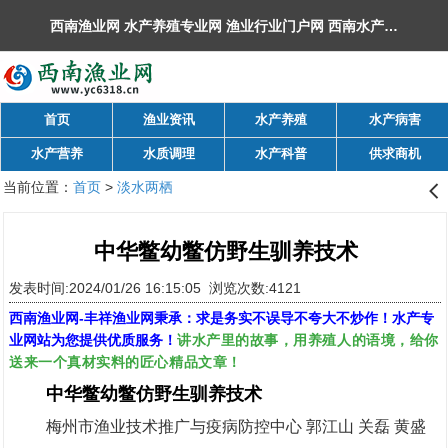
西南渔业网 水产养殖专业网 渔业行业门户网 ​西南水产网 丰祥渔业网 永川水花网，欢迎光临！
首页
渔业资讯
水产养殖
水产病害
水产营养
水质调理
水产科普
供求商机
当前位置：
首页
>
淡水两栖
󰊒
中华鳖幼鳖仿野生驯养技术
发表时间:2024/01/26 16:15:05 浏览次数:4121
西南渔业网
-
丰祥渔业网
秉承：求是务实不误导不夸大不炒作！水产专
讲水产里的故事，用养殖人的语境，给你
业网站为您提供优质服务！
送来一个真材实料的匠心精品文章！
中华鳖幼鳖仿野生驯养技术
梅州市渔业技术推广与疫病防控中心 郭江山 关磊 黄盛