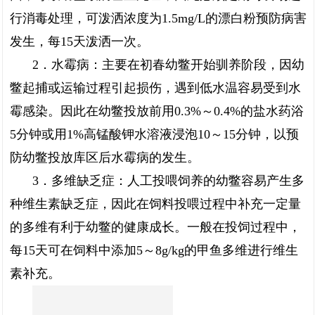
行消毒处理，可泼洒浓度为1.5mg/L的漂白粉预防病害
发生，每15天泼洒一次。
2．水霉病：主要在初春幼鳖开始驯养阶段，因幼
鳖起捕或运输过程引起损伤，遇到低水温容易受到水
霉感染。因此在幼鳖投放前用0.3%～0.4%的盐水药浴
5分钟或用1%高锰酸钾水溶液浸泡10～15分钟，以预
防幼鳖投放库区后水霉病的发生。
3．多维缺乏症：人工投喂饲养的幼鳖容易产生多
种维生素缺乏症，因此在饲料投喂过程中补充一定量
的多维有利于幼鳖的健康成长。一般在投饲过程中，
每15天可在饲料中添加5～8g/kg的甲鱼多维进行维生
素补充。