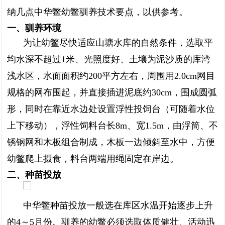
纳几点中华鳖幼鳖驯养技术要点，以供参考。
一、驯养环境
为让幼鳖尽快适应山塘水库的自然条件，选取平
均水深不超过1米、光照度好、土壤为泥沙质的库湾
浅水区，水面面积约200平方左右，周围用2.0cm网目
规格的网布围起，并直接插进泥底约30cm，围成圆弧
形，同时在靠近水边处设置浮性投饲台（可随着水位
上下移动），浮性饲料台长8m、宽1.5m，由浮筒、不
锈钢网和木板组合制成，木板一边倾斜至水中，方便
幼鳖爬上摄食，料台两端用绳固定在岸边。
二、种苗投放
中华鳖种苗投放一般选在库区水温开始逐步上升
的4～5月份。驯养的幼鳖必须选取体质健壮、活动迅