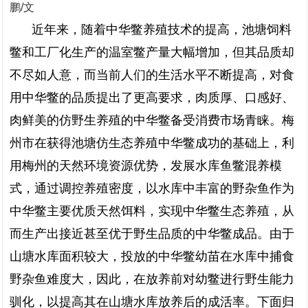
鹏/文
近年来，随着中华鳖养殖技术的提高，池塘饲料
鳖和工厂化生产的温室鳖产量大幅增加，但其品质却
不尽如人意，而当前人们的生活水平不断提高，对食
用中华鳖的品质提出了更高要求，肉质厚、口感好、
肉鲜美的仿野生养殖的中华鳖备受消费市场青睐。梅
州市在获得池塘仿生态养殖中华鳖成功的基础上，利
用梅州的天然环境资源优势，发展水库鱼鳖混养模
式，通过调控养殖密度，以水库中丰富的野杂鱼作为
中华鳖主要优质天然饵料，实现中华鳖生态养殖，从
而生产出接近甚至优于野生品质的中华鳖成品。由于
山塘水库面积较大，投放的中华鳖幼苗在水库中捕食
野杂鱼难度大，因此，在放养前对幼鳖进行野生能力
驯化，以提高其在山塘水库放养后的成活率。下面归