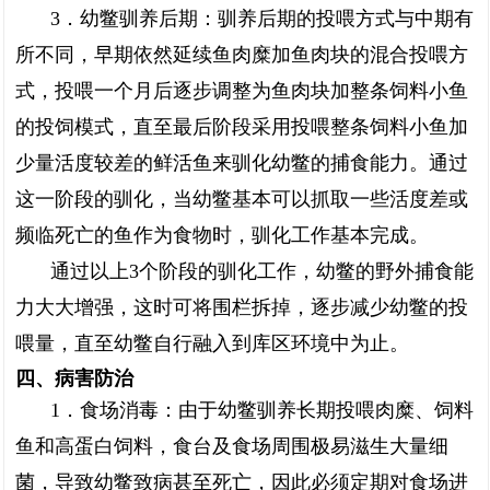
3．幼鳖驯养后期：驯养后期的投喂方式与中期有
所不同，早期依然延续鱼肉糜加鱼肉块的混合投喂方
式，投喂一个月后逐步调整为鱼肉块加整条饲料小鱼
的投饲模式，直至最后阶段采用投喂整条饲料小鱼加
少量活度较差的鲜活鱼来驯化幼鳖的捕食能力。通过
这一阶段的驯化，当幼鳖基本可以抓取一些活度差或
频临死亡的鱼作为食物时，驯化工作基本完成。
通过以上3个阶段的驯化工作，幼鳖的野外捕食能
力大大增强，这时可将围栏拆掉，逐步减少幼鳖的投
喂量，直至幼鳖自行融入到库区环境中为止。
四、病害防治
1．食场消毒：由于幼鳖驯养长期投喂肉糜、饲料
鱼和高蛋白饲料，食台及食场周围极易滋生大量细
菌，导致幼鳖致病甚至死亡，因此必须定期对食场进