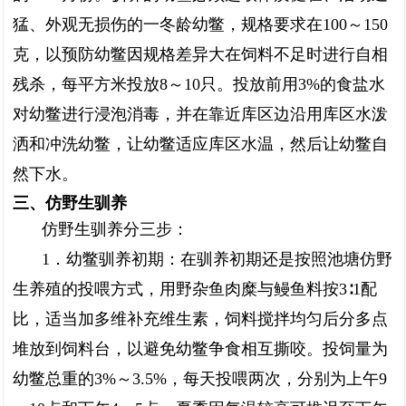
猛、外观无损伤的一冬龄幼鳖，规格要求在100～150
克，以预防幼鳖因规格差异大在饲料不足时进行自相
残杀，每平方米投放8～10只。投放前用3%的食盐水
对幼鳖进行浸泡消毒，并在靠近库区边沿用库区水泼
洒和冲洗幼鳖，让幼鳖适应库区水温，然后让幼鳖自
然下水。
三、仿野生驯养
仿野生驯养分三步：
1．幼鳖驯养初期：在驯养初期还是按照池塘仿野
生养殖的投喂方式，用野杂鱼肉糜与鳗鱼料按3∶1配
比，适当加多维补充维生素，饲料搅拌均匀后分多点
堆放到饲料台，以避免幼鳖争食相互撕咬。投饲量为
幼鳖总重的3%～3.5%，每天投喂两次，分别为上午9