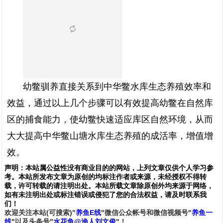
幼鳖驯养直接关系到中华鳖水库生态养殖效率和
效益，通过以上几个步骤可以有效提高幼鳖在自然库
区的捕食能力，使幼鳖快速适应库区自然环境，从而
大大提高中华鳖山塘水库生态养殖的成活率，增值增
效。
声明：
本站属公益性没有商业目的的网站，上列文章仅供个人学习参
考。本站所发布文章为原创的均标注作者或来源，未经授权不得转
载，许可转载的请注明出处。本站所载文章除原创外均来源于网络，
如有未注明出处或标注错误或侵犯了您的合法权益，请及时联系我
们
！
欢
迎
关
注
本
站(可搜索)
"
养鱼E线
"微信公众帐号和
微信
视频号
"
养鱼一
线
"
以及头条号"
水花鱼@渔人刘文俊
"！