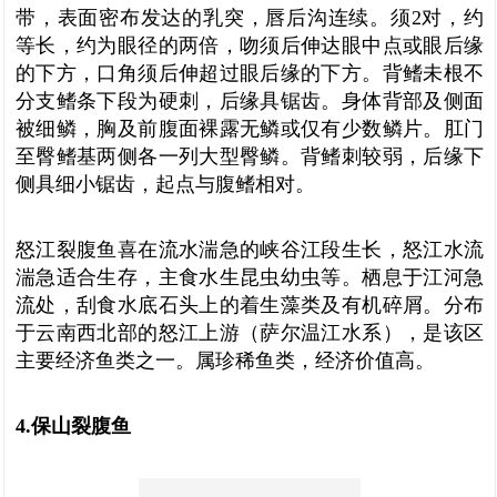
带，表面密布发达的乳突，唇后沟连续。须2对，约
等长，约为眼径的两倍，吻须后伸达眼中点或眼后缘
的下方，口角须后伸超过眼后缘的下方。背鳍未根不
分支鳍条下段为硬刺，后缘具锯齿。身体背部及侧面
被细鳞，胸及前腹面裸露无鳞或仅有少数鳞片。肛门
至臀鳍基两侧各一列大型臀鳞。背鳍刺较弱，后缘下
侧具细小锯齿，起点与腹鳍相对。
怒江裂腹鱼喜在流水湍急的峡谷江段生长，怒江水流
湍急适合生存，主食水生昆虫幼虫等。栖息于江河急
流处，刮食水底石头上的着生藻类及有机碎屑。分布
于云南西北部的怒江上游（萨尔温江水系），是该区
主要经济鱼类之一。属珍稀鱼类，经济价值高。
4.保山裂腹鱼