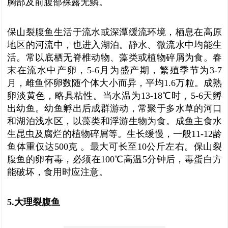
胸部及前腹部裸露无鳞。
保山裂腹鱼生活于流水或深潭缓流环境，栖息在高原
地区的河流中，也进入湖泊。静水、微流水中均能生
活。常以底栖无脊椎动物、藻类或植物碎屑为食。春
末在流水中产卵，5-6月为盛产期，繁殖季节为3-7
月，雌鱼怀卵数随个体大小而异，平均1.6万粒。成熟
卵淡黄色，略具粘性。当水温为13-18℃时，5-6天孵
出幼鱼。幼鱼孵出后成群游动，常聚于多水草的河口
和湖泊浅水区，以藻类和浮游生物为食。成鱼主食水
生昆虫及腐烂的植物碎屑等。生长缓慢，一般11-12龄
鱼体重仅达500克 。最大可长至10公斤左右。保山裂
腹鱼的卵有毒，必须在100℃高温5分钟后，毒蛋白方
能破坏，食用时应注意。
5.大理裂腹鱼