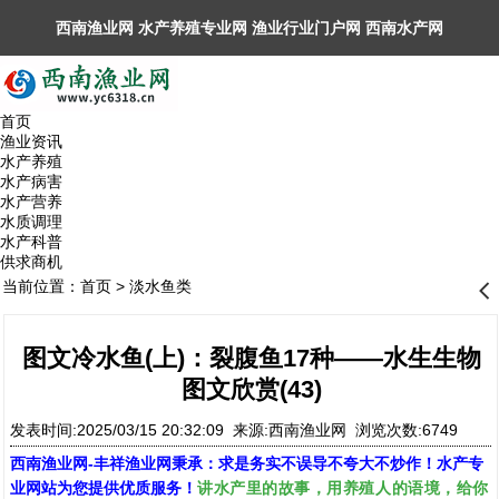
西南渔业网 水产养殖专业网 渔业行业门户网 ​西南水产网
丰祥渔业网 永川水花网，欢迎光临！
首页
渔业资讯
水产养殖
水产病害
水产营养
水质调理
水产科普
供求商机
当前位置：
首页
>
淡水鱼类
󰊒
图文冷水鱼(上)：裂腹鱼17种——水生生物
图文欣赏(43)
发表时间:2025/03/15 20:32:09 来源:西南渔业网 浏览次数:6749
西南渔业网
-
丰祥渔业网
秉承：求是务实不误导不夸大不炒作！水产专
讲水产里的故事，用养殖人的语境，给你
业网站为您提供优质服务！