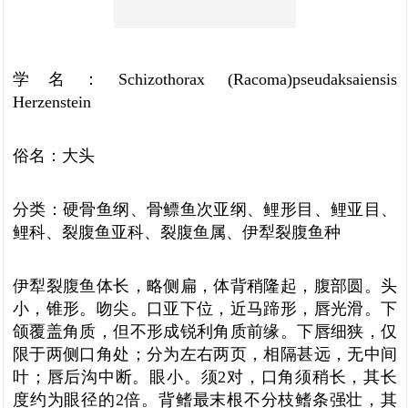
学名：Schizothorax (Racoma)pseudaksaiensis
Herzenstein
俗名：大头
分类：硬骨鱼纲、骨鳔鱼次亚纲、鲤形目、鲤亚目、
鲤科、裂腹鱼亚科、裂腹鱼属、伊犁裂腹鱼种
伊犁裂腹鱼体长，略侧扁，体背稍隆起，腹部圆。头
小，锥形。吻尖。口亚下位，近马蹄形，唇光滑。下
颌覆盖角质，但不形成锐利角质前缘。下唇细狭，仅
限于两侧口角处；分为左右两页，相隔甚远，无中间
叶；唇后沟中断。眼小。须2对，口角须稍长，其长
度约为眼径的2倍。背鳍最末根不分枝鳍条强壮，其