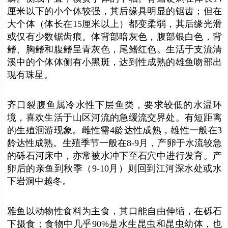
厘米以下的小个体较强，其后缘具明显的锯齿；但在
大个体（体长在15厘米以上）都变柔弱，其后缘光滑
或仅有少数锯齿痕。体背部暗灰色，腹部银白色，背
鳍、胸鳍和腹鳍呈青灰色，尾鳍红色。生活于支流清
溪中的个体体侧有小黑斑，达到性成熟的雄鱼吻部出
现有珠星。
齐口裂腹鱼属冷水性下层鱼类，要求较低的水温环
境，喜欢生活于山区河流的急缓流交界处。有短距离
的生殖洄游现象。雌性需4龄达性成熟，雄性一般在3
龄达性成熟。生殖季节一般在8-9月，产卵于水流较急
的砾石河床中，亦常被水冲下至石穴中进行发育。产
卵后的亲鱼到秋季（9-10月）则回到江河深水处或水
下岩洞中越冬。
雅鱼以动物性食料为主食，其口能自由伸缩，在砾石
下摄食；食物中几乎90%是水生昆虫和昆虫幼体，也