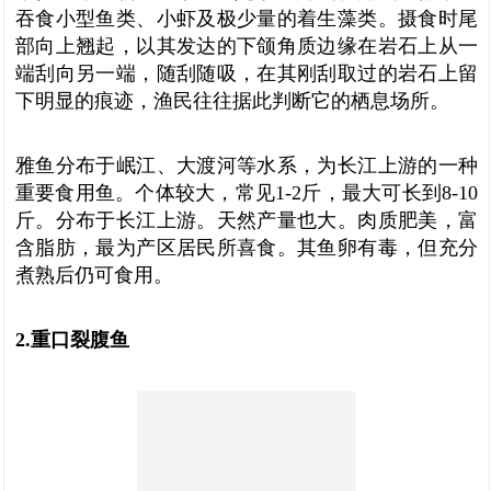
吞食小型鱼类、小虾及极少量的着生藻类。摄食时尾
部向上翘起，以其发达的下颌角质边缘在岩石上从一
端刮向另一端，随刮随吸，在其刚刮取过的岩石上留
下明显的痕迹，渔民往往据此判断它的栖息场所。
雅鱼分布于岷江、大渡河等水系，为长江上游的一种
重要食用鱼。个体较大，常见1-2斤，最大可长到8-10
斤。分布于长江上游。天然产量也大。肉质肥美，富
含脂肪，最为产区居民所喜食。其鱼卵有毒，但充分
煮熟后仍可食用。
2.重口裂腹鱼