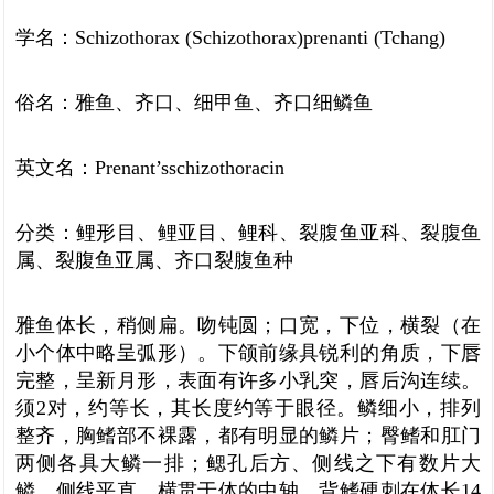
学名：Schizothorax (Schizothorax)prenanti (Tchang)
俗名：雅鱼、齐口、细甲鱼、齐口细鳞鱼
英文名：Prenant’sschizothoracin
分类：鲤形目、鲤亚目、鲤科、裂腹鱼亚科、裂腹鱼
属、裂腹鱼亚属、齐口裂腹鱼种
雅鱼体长，稍侧扁。吻钝圆；口宽，下位，横裂（在
小个体中略呈弧形）。下颌前缘具锐利的角质，下唇
完整，呈新月形，表面有许多小乳突，唇后沟连续。
须2对，约等长，其长度约等于眼径。鳞细小，排列
整齐，胸鳍部不裸露，都有明显的鳞片；臀鳍和肛门
两侧各具大鳞一排；鳃孔后方、侧线之下有数片大
鳞。侧线平直，横贯于体的中轴。背鳍硬刺在体长14