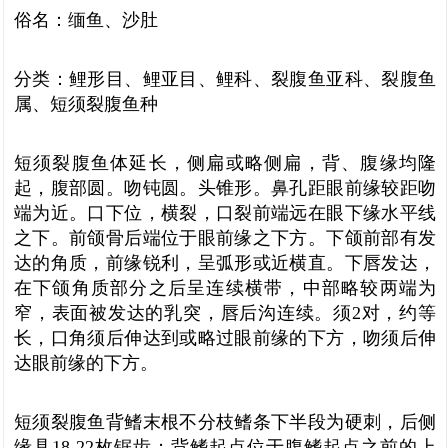
俗名：缅鱼、沙肚
分类：鲤形目、鲤亚目、鲤科、裂腹鱼亚科、裂腹鱼
属、短须裂腹鱼种
短须裂腹鱼体延长，侧扁或略侧扁，背、腹缘均隆
起，腹部圆。吻钝圆。头锥形。鼻孔距眼前缘较距吻
端为近。口下位，横裂，口裂前端远在眼下缘水平线
之下。前颌骨后端位于眼前缘之下方。下颌前部有发
达的角质，前缘锐利，呈弧形或近横直。下唇发达，
在下颌角质部分之后呈连续横带，中部略较两端为
窄，表面被发达的乳突，唇后沟连续。须2对，约等
长，口角须后伸达到或略过眼前缘的下方，吻须后伸
达眼前缘的下方。
短须裂腹鱼背鳍末根不分枝鳍条下半段为硬刺，后侧
缘具18-22枚锯齿；背鳍起点位于腹鳍起点之前的上