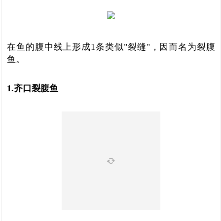
在鱼的腹中线上形成1条类似"裂缝"，因而名为裂腹
鱼。
1.齐口裂腹鱼