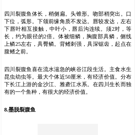
四川裂腹鱼体长，稍侧扁。头锥形。吻部稍突出。口
下位，弧形。下颌前缘角质不发达。唇较发达，左右
下唇叶相互接触，中叶小，唇后沟连续。须2对，等
长，约为眼径的2倍。体被细鳞，胸腹部具鳞，侧线
上鳞25左右，具臀鳞。背鳍刺强，具深锯齿，起点在
腹鳍之前。
四川裂腹鱼喜在流水湍急的峡谷江段生活。主食水生
昆虫幼虫等。最大个体近50厘米，有经济价值。分布
下长江上游的金沙江、雅砻江水系。在四川生长而独
有的一个鱼种，有很大的经济价值。
8.墨脱裂腹鱼