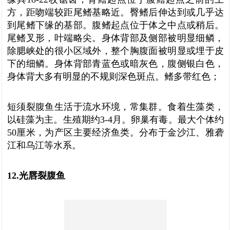
方，距吻端较距尾鳍基略近。臀鳍后伸达到或几乎达
到尾鳍下缘的基部。腹鳍起点位于体之中点或稍后。
尾鳍叉形，叶端略尖。身体背部及侧部被明显细鳞，
除腮峡处的很小区域外，整个胸腹面被明显或埋于皮
下的细鳞。身体背部青蓝色或暗灰色，腹侧银白色，
身体背大多有明显的不规则深色斑点。鳍多带红色；
短须裂腹鱼生活于流水环境，常集群。食着生藻类，
以硅藻为主。生殖期约3-4月。卵巢有毒。最大个体约
50厘米，为产区主要经济鱼类。分布于金沙江、雅砻
江和乌江等水系。
12.光唇裂腹鱼