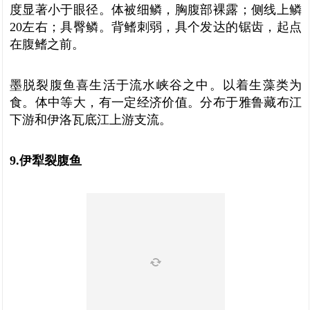
度显著小于眼径。体被细鳞，胸腹部裸露；侧线上鳞
20左右；具臀鳞。背鳍刺弱，具个发达的锯齿，起点
在腹鳍之前。
墨脱裂腹鱼喜生活于流水峡谷之中。以着生藻类为
食。体中等大，有一定经济价值。分布于雅鲁藏布江
下游和伊洛瓦底江上游支流。
9.伊犁裂腹鱼