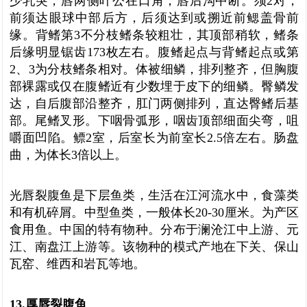
少乳突，唇两侧叶公在口角，唇后沟中断。须2对，
前须达眼球中部后方，后须达到或搠近前鳃盖骨前
缘。背鳍第3不分枝鳍条较粗壮，其顶部稍软，鳍条
后缘明显锯齿173枚左右。腹鳍起点与背鳍起点或第
2、3为分枝鳍条相对。体被细鳞，排列整齐，但胸腹
部裸露或仅在腹鳍近有少数埋于皮下的细鳞。臀鳞发
达，自后腹部沿整齐，肛门两侧排列，直达臀鳍后基
部。尾鳍叉形。下咽骨弧形，咽齿顶部细面尖弯，咀
嚼面凹陷。鳔2室，后室长为前室长2.5倍左右。肠盘
曲，为体长3倍以上。
光唇裂腹鱼是下层鱼类，生活在江河流水中，食藻类
和有机碎屑。中型鱼类，一般体长20-30厘米。为产区
食用鱼。中国的特有物种。分布于澜沧江中上游、元
江、南盘江上游等。该物种的模式产地在下关、保山
瓦窑、维西和岩瓦等地。
13.厚唇裂腹鱼