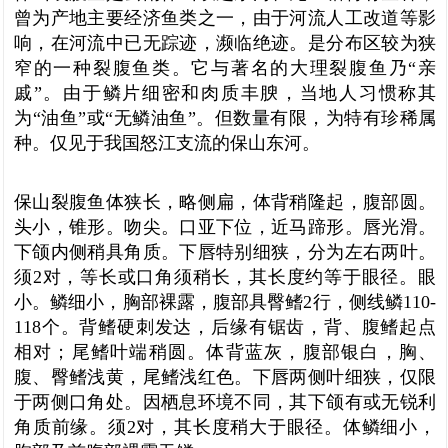
曾为产地主要经济鱼类之一，由于河流人工改道等影
响，在河流中已无踪迹，濒临绝迹。是分布区较为狭
窄的一种裂腹鱼类。它与著名的大理裂腹鱼乃“亲
戚”。由于鳞片细密和肉质丰腴，当地人习惯称其
为“油鱼”或“无鳞油鱼”。但数量有限，为特有珍稀属
种。仅见于我国怒江支流的保山东河。
保山裂腹鱼体狭长，略侧扁，体背稍隆起，腹部圆。
头小，锥形。吻尖。口亚下位，近马蹄形。唇光滑。
下颌内侧稍具角质。下唇特别细狭，分为左右两叶。
须2对，等长或口角须稍长，其长度约等于眼径。眼
小。鳞细小，胸部裸露，腹部具臀鳍2行，侧线鳞110-
118个。背鳍硬刺发达，后缘有锯齿，背、腹鳍起点
相对；尾鳍叶端稍圆。体背蓝灰，腹部银白，胸、
腹、臀鳍浅黄，尾鳍浅红色。下唇两侧叶细狭，仅限
于两侧口角处。因栖息环境不同，其下颌有或无锐利
角质前缘。须2对，其长度稍大于眼径。体鳞细小，