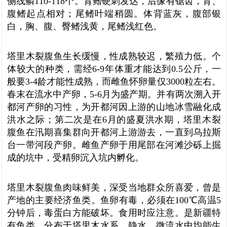
侧线鳞110-118个。背鳍硬刺发达，后缘有锯齿，背、
腹鳍起点相对；尾鳍叶端稍圆。体背蓝灰，腹部银
白，胸、腹、臀鳍浅黄，尾鳍浅红色。
塔里木裂腹鱼生长缓慢，性成熟较迟，繁殖力低。个
体较大的种类，需经6-9年体重才能达到0.5公斤，一
般要3-4龄才能性成熟，而雌鱼怀卵量仅3000粒左右。
春末在流水中产卵，5-6月为盛产期。并有两次溯入开
都河产卵的习性，为开都河因上游的山地冰雪融化成
洪水之际；第二次是在6月的盛夏洪水期，塔里木裂
腹鱼在汛期喜集群向开都河上游游去，一直到乌拉斯
台一带河段产卵。雌鱼产卵于用尾部在河滩沙砾上掘
成的坑中，受精卵沉入坑内孵化。
塔里木裂腹鱼肉味鲜美，深受当地群众所喜爱，曾是
产地的主要经济鱼类。鱼卵有毒，必须在100℃高温5
分钟后，毒蛋白方能破坏。食用时应注意。是新疆特
有鱼类，分布于塔里木水系，静水、微流水中均能生