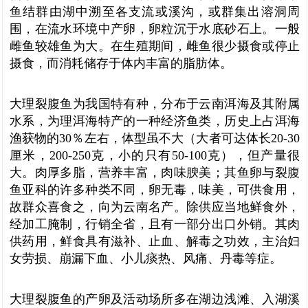
鱼结群由湖中溯至各支流或溪沟，或群集出溶洞周
围，在流水环境中产卵，卵粒沉于水底砂石上。一般
雌鱼较雄鱼为大。在生殖期间，雌鱼很少摄食或停止
摄食，而消耗储存于体内丰富的脂肪体。
大理裂腹鱼为我国特有种，分布于云南洱海及其附属
水系，为理洱海特产的一种经济鱼类，历史上占洱海
渔获物的30％左右，体型虽不大（大者可达体长20-30
厘米，200-250克，小的只有50-100克），但产量很
大。肉厚多脂，营养丰富，肉味腴美；其鱼卵与裂腹
鱼亚科的许多种类不同，卵无毒，味美，可供食用，
故群众喜食之，向为云南名产。除供应当地鲜食外，
经加工腌制，行销全省，且有一部分出口外销。其肉
供药用，鲜食具有滋补、止血、解毒之功效，主治妇
女劳损、崩漏下血、小儿痰热、风痛、丹毒等症。
大理裂腹鱼的产卵及活动场所多在湖边浅滩、入湖溪