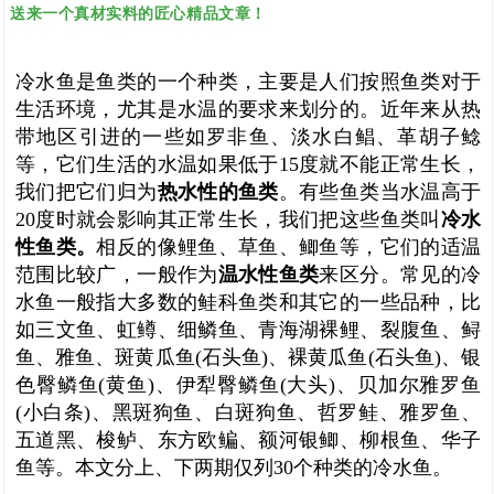
送来一个真材实料的匠心精品文章！
冷水鱼是鱼类的一个种类，主要是人们按照鱼类对于
生活环境，尤其是水温的要求来划分的。近年来从热
带地区引进的一些如罗非鱼、淡水白鲳、革胡子鲶
等，它们生活的水温如果低于15度就不能正常生长，
我们把它们归为
热水性的鱼类
。有些鱼类当水温高于
20度时就会影响其正常生长，我们把这些鱼类叫
冷水
性鱼类。
相反的像鲤鱼、草鱼、鲫鱼等，它们的适温
范围比较广，一般作为
温水性鱼类
来区分。常见的冷
水鱼一般指大多数的鲑科鱼类和其它的一些品种，比
如三文鱼、虹鳟、细鳞鱼、青海湖裸鲤、裂腹鱼、鲟
鱼、雅鱼、斑黄瓜鱼(石头鱼)、裸黄瓜鱼(石头鱼)、银
色臀鳞鱼(黄鱼)、伊犁臀鳞鱼(大头)、贝加尔雅罗鱼
(小白条)、黑斑狗鱼、白斑狗鱼、哲罗鲑、雅罗鱼、
五道黑、梭鲈、东方欧鳊、额河银鲫、柳根鱼、华子
鱼等。本文分上、下两期仅列30个种类的冷水鱼。