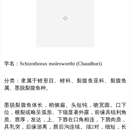
学名：Schizothorax molesworthi (Chaudhuri)
分类：隶属于鲤形目、鲤科、裂腹鱼亚科、裂腹鱼
属、墨脱裂腹鱼种。
墨脱裂腹鱼体长，稍侧扁。头短钝，吻宽圆。口下
位，横裂或略呈弧形。下颌显著外露，前缘具锐利角
质。唇厚，发达，上、下唇在口角相连，下唇肉质，
具乳突，后缘游离，唇后沟连续。须2对，细短，长