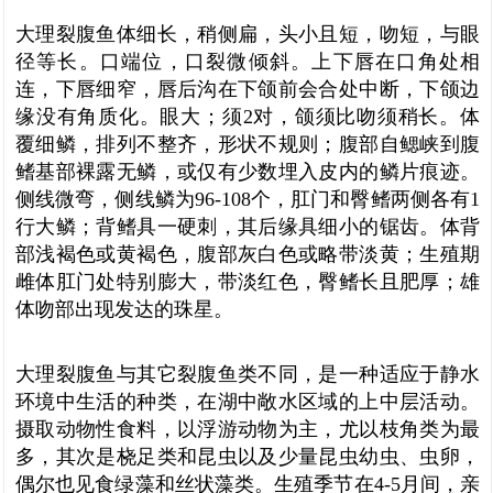
大理裂腹鱼体细长，稍侧扁，头小且短，吻短，与眼
径等长。口端位，口裂微倾斜。上下唇在口角处相
连，下唇细窄，唇后沟在下颌前会合处中断，下颌边
缘没有角质化。眼大；须2对，颌须比吻须稍长。体
覆细鳞，排列不整齐，形状不规则；腹部自鳃峡到腹
鳍基部裸露无鳞，或仅有少数埋入皮内的鳞片痕迹。
侧线微弯，侧线鳞为96-108个，肛门和臀鳍两侧各有1
行大鳞；背鳍具一硬刺，其后缘具细小的锯齿。体背
部浅褐色或黄褐色，腹部灰白色或略带淡黄；生殖期
雌体肛门处特别膨大，带淡红色，臀鳍长且肥厚；雄
体吻部出现发达的珠星。
大理裂腹鱼与其它裂腹鱼类不同，是一种适应于静水
环境中生活的种类，在湖中敞水区域的上中层活动。
摄取动物性食料，以浮游动物为主，尤以枝角类为最
多，其次是桡足类和昆虫以及少量昆虫幼虫、虫卵，
偶尔也见食绿藻和丝状藻类。生殖季节在4-5月间，亲