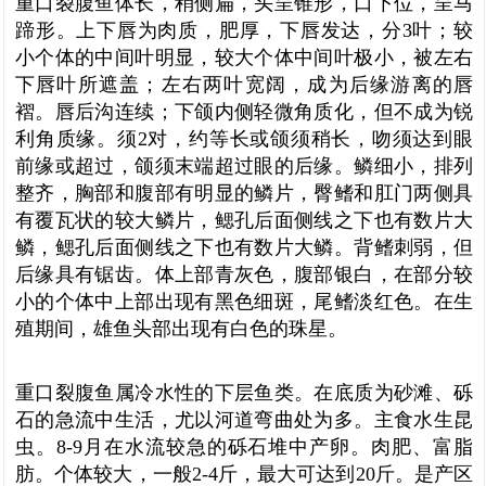
重口裂腹鱼体长，稍侧扁，头呈锥形，口下位，呈马
蹄形。上下唇为肉质，肥厚，下唇发达，分3叶；较
小个体的中间叶明显，较大个体中间叶极小，被左右
下唇叶所遮盖；左右两叶宽阔，成为后缘游离的唇
褶。唇后沟连续；下颌内侧轻微角质化，但不成为锐
利角质缘。须2对，约等长或颌须稍长，吻须达到眼
前缘或超过，颌须末端超过眼的后缘。鳞细小，排列
整齐，胸部和腹部有明显的鳞片，臀鳍和肛门两侧具
有覆瓦状的较大鳞片，鳃孔后面侧线之下也有数片大
鳞，鳃孔后面侧线之下也有数片大鳞。背鳍刺弱，但
后缘具有锯齿。体上部青灰色，腹部银白，在部分较
小的个体中上部出现有黑色细斑，尾鳍淡红色。在生
殖期间，雄鱼头部出现有白色的珠星。
重口裂腹鱼属冷水性的下层鱼类。在底质为砂滩、砾
石的急流中生活，尤以河道弯曲处为多。主食水生昆
虫。8-9月在水流较急的砾石堆中产卵。肉肥、富脂
肪。个体较大，一般2-4斤，最大可达到20斤。是产区