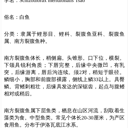
学名：Schizothorax meridionalis Tsao
俗名：白鱼
分类：隶属于鲤形目、鲤科、裂腹鱼亚科、裂腹鱼
属、南方裂腹鱼种。
南方裂腹鱼体长，稍侧扁。头锥形。口下位，横裂。
下颌具锐利角质；下唇完整，后缘中央微凹，有乳
突，后缘游离，唇后沟连续。须2对，稍短于眼径。
鳞细小，胸部和前腹部裸露，侧线上鳞33以上。具臀
鳞。背鳍刺粗壮，后缘具发达的深锯齿，起点与腹鳍
相对或稍后。
南方裂腹鱼属下层鱼类，栖息在山区河流，刮取着生
藻类为食。中型鱼类。常见个体长20-30厘米，为产区
食用鱼。分布于伊洛瓦底江水系。