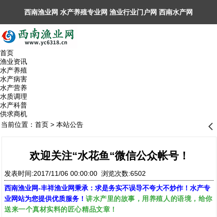
西南渔业网 水产养殖专业网 渔业行业门户网 ​西南水产网
丰祥渔业网 永川水花网，欢迎光临！
首页
渔业资讯
水产养殖
水产病害
水产营养
水质调理
水产科普
供求商机
当前位置：
首页
>
本站公告
󰊒
欢迎关注“水花鱼“微信公众帐号！
发表时间:2017/11/06 00:00:00 浏览次数:6502
西南渔业网
-
丰祥渔业网
秉承：求是务实不误导不夸大不炒作！水产专
讲水产里的故事，用养殖人的语境，给你
业网站为您提供优质服务！
送来一个真材实料的匠心精品文章！