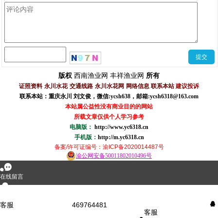
西南渔业网
丰祥渔业网
版权
所有
证照资料
永川水花
交通线路
永川水花网
网络信息
联系本站
建议投诉
联系本站：重庆永川 刘文俊，
微信
:
ycsh638
，
邮箱:ycsh6318@163.com
本站属公益性没有商业目的的网站
所载文章仅供个人学习参考
电脑版：
http://www.yc6318.cn
手机版：
http://m.yc6318.cn
备案/许可证编号
：渝ICP备2020014487号
渝公网安备50011802010496号
󰂮
在线留言
󰇇
QQ咨询
客服
469764481
󰇇
客服