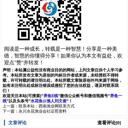
阅读是一种成长，转载是一种智慧！分享是一种美
德，智慧的你懂得分享！如果你认为本文有益处，欢
迎点"赞"并转发！
声明：
本站属公益性没有商业目的的网站，上列文章仅供个人学习参
考。本站所发布文章为原创的均标注作者或来源，未经授权不得转
载，许可转载的请注明出处。本站所载文章除原创外均来源于网络，
如有未注明出处或标注错误或侵犯了您的合法权益，请及时联系我
们
！
欢
迎
关
注
本
站(可搜索)
"
养鱼E线
"微信公众帐号和
微信
视频号
"
养鱼一
线
"
以及头条号"
水花鱼@渔人刘文俊
"！
上一篇：
联系本站：西南渔业网联系方式
下一篇：
永川水花渔业会社证照资料
文章评论
查看评论[0]