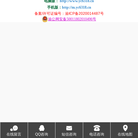
电脑版：
http://www.yc6318.cn
手机版：
http://m.yc6318.cn
备案/许可证编号
：渝ICP备2020014487号
渝公网安备50011802010496号
󰂮
󰇇
󰄸
󰇯
󰅊
在线留言
QQ咨询
短信咨询
电话咨询
在线地图