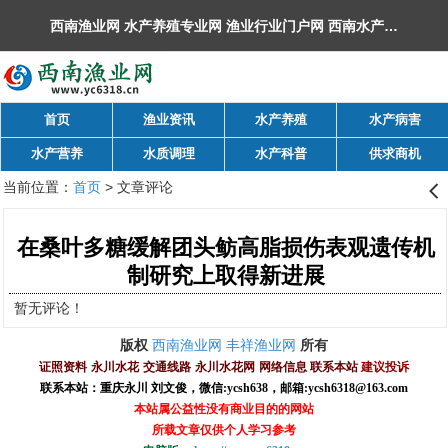
西南渔业网 水产养殖专业网 渔业行业门户网 ​西南水产网 丰祥渔业网 永川水花网，欢迎光临！
首页
渔业资讯
水产养殖
水产病害
水产营养
水质调理
水产科普
供求商机
当前位置：
首页
> 文章评论
󰊒
在桑叶多糖缓解团头鲂高脂损伤表观遗传机
制研究上取得新进展
暂无评论！
西南渔业网
丰祥渔业网
版权
所有
证照资料
永川水花
交通线路
永川水花网
网络信息
联系本站
建议投诉
联系本站：重庆永川 刘文俊，
微信
:
ycsh638
，
邮箱:ycsh6318@163.com
本站属公益性没有商业目的的网站
所载文章仅供个人学习参考