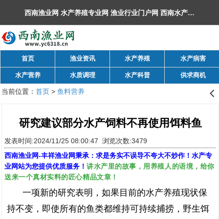
西南渔业网 水产养殖专业网 渔业行业门户网 ​西南水产网 丰祥渔业网 永川水花网，欢迎光临！
首页
渔业资讯
水产养殖
水产病害
水产营养
水质调理
水产科普
供求商机
当前位置：
首页
>
鱼料营养
󰊒
研究建议部分水产饲料不再使用饵料鱼
发表时间:2024/11/25 08:00:47 浏览次数:3479
西南渔业网
-
丰祥渔业网
秉承：求是务实不误导不夸大不炒作！水产专
讲水产里的故事，用养殖人的语境，给你
业网站为您提供优质服务！
送来一个真材实料的匠心精品文章！
一项新的研究表明，如果目前的水产养殖现状保
持不变，即使所有的鱼类都维持可持续捕捞，野生饵