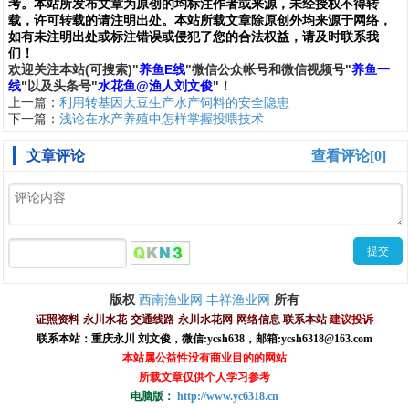
考。本站所发布文章为原创的均标注作者或来源，未经授权不得转
载，许可转载的请注明出处。本站所载文章除原创外均来源于网络，
如有未注明出处或标注错误或侵犯了您的合法权益，请及时联系我
们
！
欢
迎
关
注
本
站(可搜索)
"
养鱼E线
"微信公众帐号和
微信
视频号
"
养鱼一
线
"
以及头条号"
水花鱼@渔人刘文俊
"！
上一篇：
利用转基因大豆生产水产饲料的安全隐患
下一篇：
浅论在水产养殖中怎样掌握投喂技术
文章评论
查看评论[0]
西南渔业网
丰祥渔业网
版权
所有
证照资料
永川水花
交通线路
永川水花网
网络信息
联系本站
建议投诉
联系本站：重庆永川 刘文俊，
微信
:
ycsh638
，
邮箱:ycsh6318@163.com
本站属公益性没有商业目的的网站
所载文章仅供个人学习参考
电脑版：
http://www.yc6318.cn