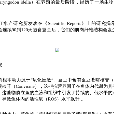
pharyngodon idella）在养殖的最后阶段，经历了一场
江水产研究所发表在《Scientific Reports》上的研
鱼连续90到120天摄食蚕豆后，它们的肌肉纤维结构会发
献
根本动力源于“氧化应激”。蚕豆中含有蚕豆嘧啶核苷（Vi
核苷（Convicine），这些抗营养因子在鱼体内代谢为
。这些物质在鱼的血液和组织中引发了持续的、低水平的
，导致鱼体内的活性氧（ROS）水平飙升 。