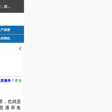
西南渔业网 水产养殖专业网 渔业行业门户网 ​西南水产网 丰祥渔业网 永川水花网，欢迎光临！
水产病害
供求商机
󰊒
讲水
优质服务！
里，也就是
是普通草鱼