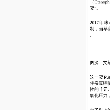
（Cteno
变”。
2017年珠
制，当草
。
图源：文
这一变化的
伴蚕豆嘧啶
性的苷元
氧化压力