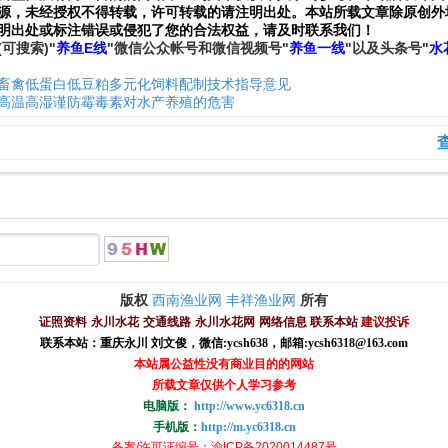
源，未经授权不得转载，许可转载的请注明出处。本站所载文章除原创外
明出处或标注错误或侵犯了您的合法权益，请及时联系我们
！
(可搜索)
"
养鱼E线
"微信公众帐号和
微信
视频号
"
养鱼一线
"
以及头条号"
水
畜禽低蛋白低豆粕多元化饲料配制技术指导意见
高温高湿谨防霉毒素对水产养殖的危害
西南渔业网
丰祥渔业网
版权
所有
证照资料
永川水花
交通线路
永川水花网
网络信息
联系本站
建议投诉
联系本站：重庆永川 刘文俊，
微信
:
ycsh638
，
邮箱:ycsh6318@163.com
本站属公益性没有商业目的的网站
所载文章仅供个人学习参考
电脑版：
http://www.yc6318.cn
手机版：
http://m.yc6318.cn
备案/许可证编号
：渝ICP备2020014487号