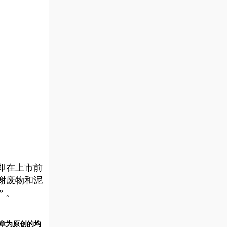
即在上市前
谢废物和泥
 。
章为原创的均