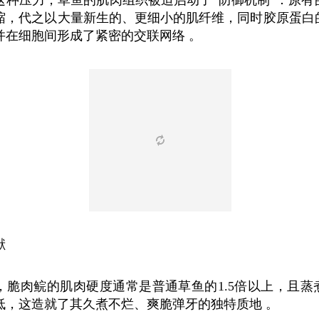
这种压力，草鱼的肌肉组织被迫启动了“防御机制”：原有
缩，代之以大量新生的、更细小的肌纤维，同时胶原蛋白
并在细胞间形成了紧密的交联网络 。
献
，脆肉鲩的肌肉硬度通常是普通草鱼的1.5倍以上，且蒸
低，这造就了其久煮不烂、爽脆弹牙的独特质地 。