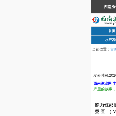
首页
水产营
当前位置：
首
发表时间:202
西南渔业网
-
产里的故事
脆肉鲩那
蚕豆（V