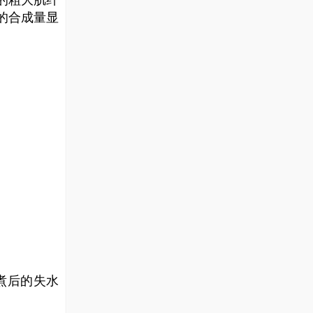
的粗大肌纤
的合成量显
煮后的失水