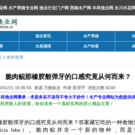
渔业资讯
水产养殖
养
水质调理
水产科普
页
>
鱼料营养
脆肉鲩那橡胶般弹牙的口感究竟从何而来？
6/01/21 16:05:55 来源:万物杂志 作者:苏澄宇 浏览次数:8240
丰祥渔业网
秉承：求是务实不误导不夸大不炒作！水产专业网站为您提供
，用养殖人的语境，给你送来一个真材实料的匠心精品文章！
橡胶般弹牙的口感究竟从何而来？答案藏它吃的一种食物
icia faba）。脆肉鲩并非一个新的物种，而