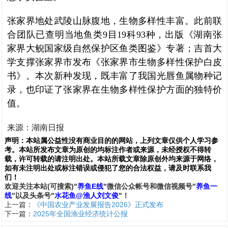
张家界地处武陵山脉腹地，生物多样性丰富。此前联
合团队已查明当地鱼类9目19科93种，出版《湖南张
家界大鲵国家级自然保护区鱼类图鉴》专著；吉首大
学支撑张家界市发布《张家界市生物多样性保护白皮
书》。本次新种发现，既丰富了我国光唇鱼属物种记
录，也印证了张家界在生物多样性保护方面的独特价
值。
来源：湖南日报
声明：
本站属公益性没有商业目的的网站，上列文章仅供个人学习参
考。本站所发布文章为原创的均标注作者或来源，未经授权不得转
载，许可转载的请注明出处。本站所载文章除原创外均来源于网络，
如有未注明出处或标注错误或侵犯了您的合法权益，请及时联系我
们
！
欢
迎
关
注
本
站(可搜索)
"
养鱼E线
"微信公众帐号和
微信
视频号
"
养鱼一
线
"
以及头条号"
水花鱼@渔人刘文俊
"！
上一篇：
《中国农业产业发展报告2026》正式发布
下一篇：
2025年全国渔业经济统计公报