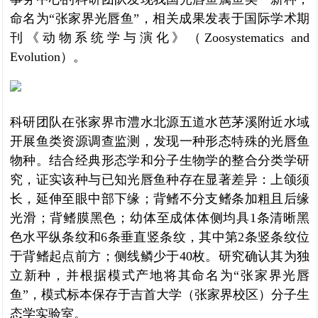
命名为“张家界光唇鱼”，相关成果发表于国际学术期
刊《动物系统学与演化》（Zoosystematics and
Evolution）。
科研团队在张家界市澧水北源五道水芭茅溪附近水域
开展鱼类资源调查监测，发现一种形态特殊的光唇鱼
物种。结合经典形态学和分子生物学的整合分类学研
究，证实该种与已知光唇鱼种存在显著差异：上颌须
长，延伸至眼中部下缘；背鳍不分支鳍条加粗且后缘
光滑；背鳍膜黑色；幼体至成体体侧均具1条清晰黑
色水平纵条纹和6条垂直竖条纹，其中第2条竖条纹位
于背鳍起点前方；侧线鳞少于40枚。研究确认其为独
立新种，并根据模式产地将其命名为“张家界光唇
鱼”，模式标本保存于吉首大学（张家界校区）分子生
态学实验室。