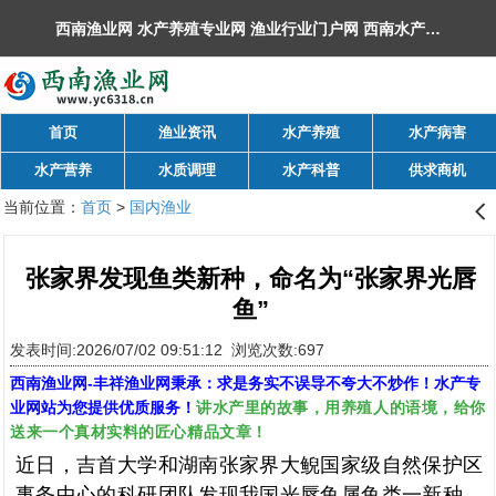
西南渔业网 水产养殖专业网 渔业行业门户网 ​西南水产网 丰祥渔业网 永川水花网，欢迎光临！
首页
渔业资讯
水产养殖
水产病害
水产营养
水质调理
水产科普
供求商机
当前位置：
首页
>
国内渔业
󰊒
张家界发现鱼类新种，命名为“张家界光唇
鱼”
发表时间:2026/07/02 09:51:12 浏览次数:697
西南渔业网
-
丰祥渔业网
秉承：求是务实不误导不夸大不炒作！水产专
讲水产里的故事，用养殖人的语境，给你
业网站为您提供优质服务！
送来一个真材实料的匠心精品文章！
近日，吉首大学和湖南张家界大鲵国家级自然保护区
事务中心的科研团队发现我国光唇鱼属鱼类一新种，