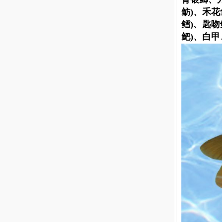
鲂)、禾花
鳕)、匙
鲃)、白