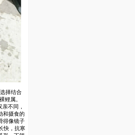
合选择结合
 裸鲤属。
双亲不同，
动和摄食的
滑得像镜子
生长快，抗寒