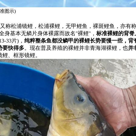
准
图
示)
又称松
浦
镜鲤，松
浦
裸鲤，
无
甲
鲤
鱼
，
裸
斑
鲤
鱼
，
亦有称
全身基本无鳞片身体裸露而故名"
裸鲤"
，
标
准
裸
鲤
的
背脊
13-33
片)
，
纯
粹
整
条
鱼
都
没
鳞甲
的
裸
鲤
长
势
要
慢
一
些
，
背
势
要
快
得
多
。
现在普及养殖
的
裸鲤并非青海湖裸鲤，也
并
镜鲤、框形镜鲤。