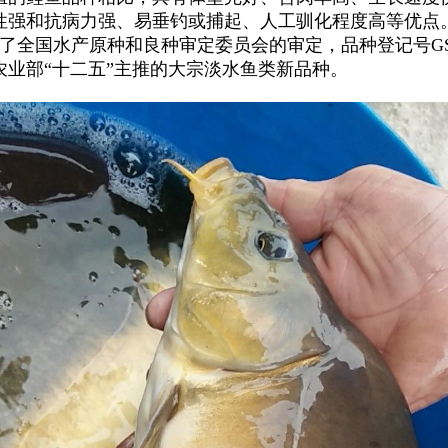
性强和抗病力强、易垂钓或捕起、人工驯化程度高等优点。2
了全国水产原种和良种审定委员会的审定，品种登记号GS-01
是农业部“十二五”主推的大宗淡水
鱼类
新品种。