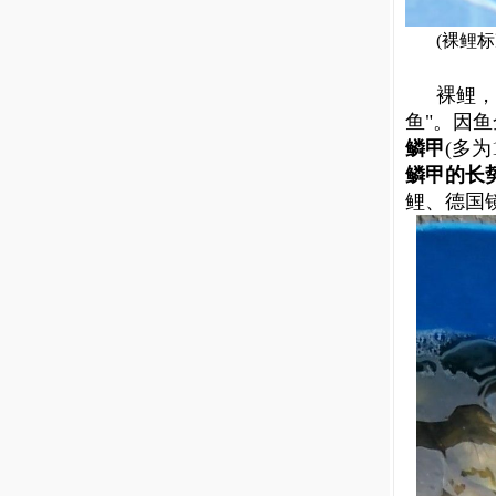
(
裸
鲤
标
裸鲤，
鱼"
。因鱼
鳞甲
(
多
为
鳞
甲
的长
鲤、德国