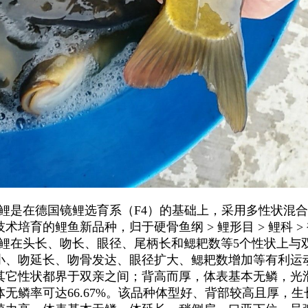
鲤是在德国镜鲤选育系（F4）的基础上，采用多性状混
术培育的鲤鱼新品种，归于硬骨鱼纲 > 鲤形目 > 鲤科 >
在头长、吻长、眼径、尾柄长和鳃耙数等5个性状上与
小、吻延长、吻骨发达、眼径扩大、鳃耙数增加等有利运
其它性状都界于双亲之间；背高而厚，体表基本无鳞，光
体无鳞率可达66.67%。该品种体型好、背部较高且厚，