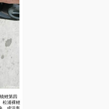
镜鲤第四
。松浦
裸
鲤
快、成活率