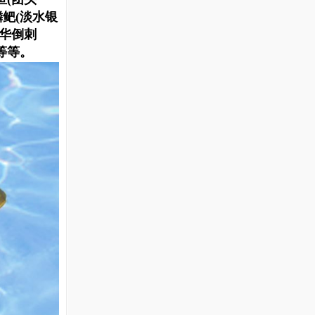
鳞鲃(淡水银
中华倒刺
等等。