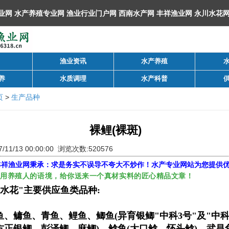
渔业资讯
水产养殖
养
水质调理
水产科普
页
>
生产品种
裸鲤(裸斑)
/11/13 00:00:00 浏览次数:520576
丰祥渔业网
秉承：求是务实不误导不夸大不炒作！水产专业网站为您提供
，用养殖人的语境，给你送来一个真材实料的匠心精品文章！
川水花"主要供应鱼类品种:
、鳙鱼、青鱼、鲤鱼、鲫鱼(异育银鲫"中科3号"及"中科
方正银鲫、彭泽鲫、麻鲫)、鲶鱼(大口鲶、怀头鲶)、武昌