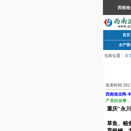
首页
水产营
当前位置：
首
发表时间:2017
西南渔业网
-
产里的故事
重庆"永
草鱼、鲢鱼
育银鲫、