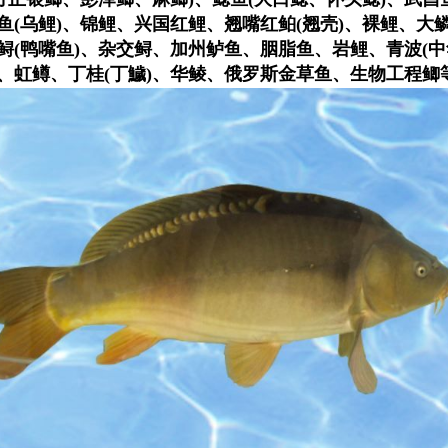
鱼(乌鲤)、锦鲤、兴国红鲤、翘嘴红鲌(翘壳)、裸鲤、大
吻鲟(鸭嘴鱼)、杂交鲟、加州鲈鱼、胭脂鱼、岩鲤、青波(
甲、虹鳟、丁桂(丁鱥)、华鲮、俄罗斯金草鱼、生物工程鲫