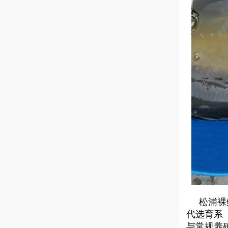
松浦
裸
代选育系
与常规养