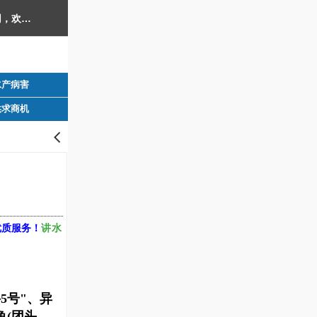
西南渔业网 水产养殖专业网 渔业行业门户网 ​西南水产网 丰祥渔业网 永川水花网，欢迎光临！
水产病害
供求商机
󰊒
讲水
优质服务！
5号"、异
鱼(团头