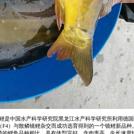
鲤
是
中国
水产科学研究院黑龙江水产科学
研究所
利用德国
（F4）与散鳞镜鲤杂交而成功选育得到的一个镜鲤新
品种
殖的鲤鱼品种相比，具有体型完好、含肉率高、生长速度