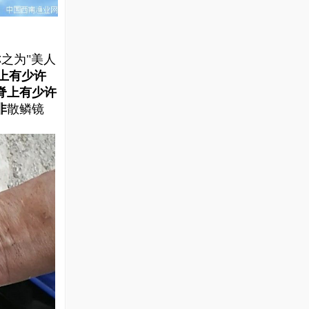
之为"美人
上有少许
脊
上
有
少
许
非
散鳞镜