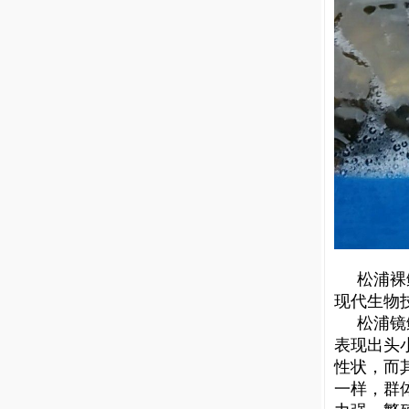
松浦
裸
现代生物技
松浦镜鲤
表现出头
性状，而
一样，群