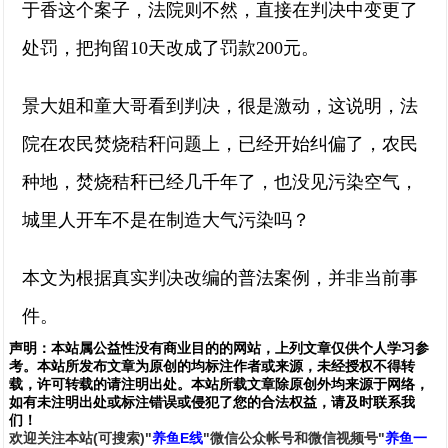
于香这个案子，法院则不然，直接在判决中变更了
处罚，把拘留10天改成了罚款200元。
景大姐和童大哥看到判决，很是激动，这说明，法
院在农民焚烧秸秆问题上，已经开始纠偏了，农民
种地，焚烧秸秆已经几千年了，也没见污染空气，
城里人开车不是在制造大气污染吗？
本文为根据真实判决改编的普法案例，并非当前事
件。
声明：
本站属公益性没有商业目的的网站，上列文章仅供个人学习参
考。本站所发布文章为原创的均标注作者或来源，未经授权不得转
载，许可转载的请注明出处。本站所载文章除原创外均来源于网络，
如有未注明出处或标注错误或侵犯了您的合法权益，请及时联系我
们
！
欢
迎
关
注
本
站(可搜索)
"
养鱼E线
"微信公众帐号和
微信
视频号
"
养鱼一