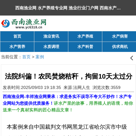
西南渔业网 水产养殖专业网 渔业行业门户网 ​西南水产网 丰祥渔业网 永川水花网，欢迎光临！
首页
渔业资讯
水产养殖
水产病害
水产营养
水质调理
水产科普
供求商机
当前位置：
首页
>
案例
󰊒
法院纠偏！农民焚烧秸秆，拘留10天太过分
发表时间:2025/09/03 19:18:35 来源:法网人生 浏览次数:3559
西南渔业网
-
丰祥渔业网
秉承：求是务实不误导不夸大不炒作！水产专
讲水产里的故事，用养殖人的语境，给你
业网站为您提供优质服务！
送来一个真材实料的匠心精品文章！
本案例来自中国裁判文书网黑龙江省哈尔滨市中级