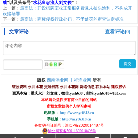
线
"
以及头条号"
水花鱼@渔人刘文俊
"！
上一篇：
最高法：开设棋牌室收正常服务费且未抽头渔利，不构成开
设赌场罪
下一篇：
最高法：商标侵权行政处罚，不予处罚的审查认定标准
文章评论
查看评论[0]
西南渔业网
丰祥渔业网
版权
所有
证照资料
永川水花
交通线路
永川水花网
网络信息
联系本站
建议投诉
联系本站：重庆永川 刘文俊，
微信
:
ycsh638
，
邮箱:ycsh6318@163.com
本站属公益性没有商业目的的网站
所载文章仅供个人学习参考
电脑版：
http://www.yc6318.cn
手机版：
http://m.yc6318.cn
备案/许可证编号
：渝ICP备2020014487号
渝公网安备50011802010496号