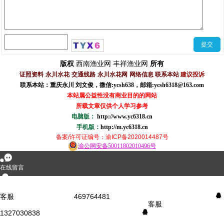
西南渔业网
丰祥渔业网
版权
所有
证照资料
永川水花
交通线路
永川水花网
网络信息
联系本站
建议投诉
联系本站：重庆永川 刘文俊，
微信
:
ycsh638
，
邮箱:ycsh6318@163.com
本站属公益性没有商业目的的网站
所载文章仅供个人学习参考
电脑版：
http://www.yc6318.cn
手机版：
http://m.yc6318.cn
备案/许可证编号
：渝ICP备2020014487号
渝公网安备50011802010496号
󰂮
在线留言
󰇇
QQ咨询
客服
469764481
󰇇
客服
1327030838
󰇇
󰄸