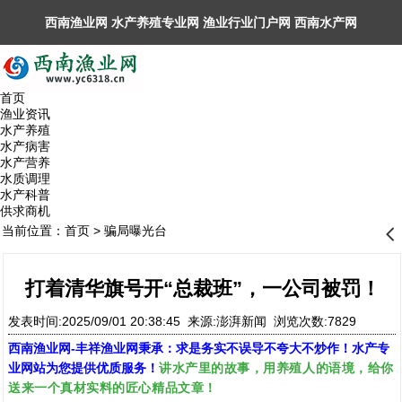
西南渔业网 水产养殖专业网 渔业行业门户网 ​西南水产网
丰祥渔业网 永川水花网，欢迎光临！
首页
渔业资讯
水产养殖
水产病害
水产营养
水质调理
水产科普
供求商机
当前位置：
首页
>
骗局曝光台
󰊒
打着清华旗号开“总裁班”，一公司被罚！
发表时间:2025/09/01 20:38:45 来源:澎湃新闻 浏览次数:7829
西南渔业网
-
丰祥渔业网
秉承：求是务实不误导不夸大不炒作！水产专
讲水产里的故事，用养殖人的语境，给你
业网站为您提供优质服务！
送来一个真材实料的匠心精品文章！