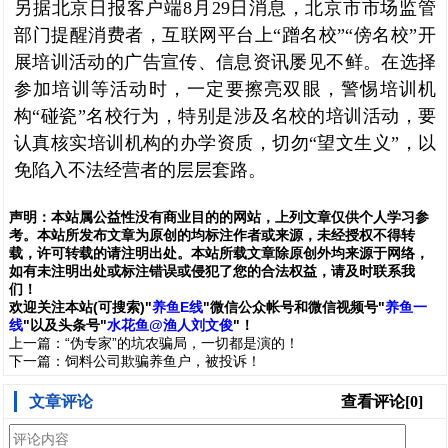
另据北京日报客户端8月29日消息，北京市市场监管
部门提醒消费者，互联网平台上“蹭名校”“傍名校”开
展培训活动的广告宣传、信息资讯屡见不鲜。在选择
参加培训等活动时，一定要擦亮双眼，警惕培训机
构“碰瓷”名校行为，特别是涉及名校的培训活动，要
认真核实培训机构的办学资质，切勿“望文生义”，以
免陷入不法经营者的层层套路。
声明：
本站属公益性没有商业目的的网站，上列文章仅供个人学习参
考。本站所发布文章为原创的均标注作者或来源，未经授权不得转
载，许可转载的请注明出处。本站所载文章除原创外均来源于网络，
如有未注明出处或标注错误或侵犯了您的合法权益，请及时联系我
们
！
欢
迎
关
注
本
站(可搜索)
"
养鱼E线
"微信公众帐号和
微信
视频号
"
养鱼一
线
"
以及头条号"
水花鱼@渔人刘文俊
"！
上一篇：
“伪专家”的坑农骗局，一切都是演的！
下一篇：
饲料公司欺骗养鱼户，被投诉！
文章评论
查看评论[0]