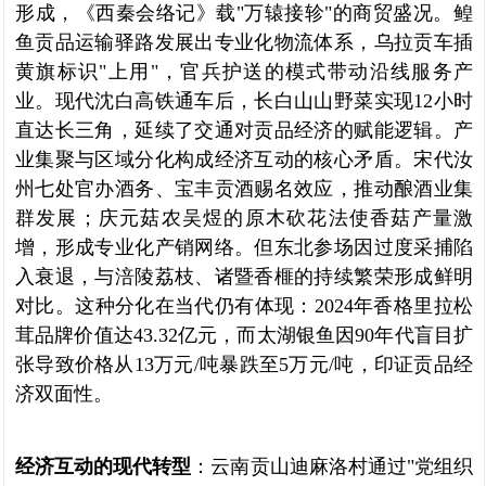
形成，《西秦会络记》载"万辕接轸"的商贸盛况。鳇
鱼贡品运输驿路发展出专业化物流体系，乌拉贡车插
黄旗标识"上用"，官兵护送的模式带动沿线服务产
业。现代沈白高铁通车后，长白山山野菜实现12小时
直达长三角，延续了交通对贡品经济的赋能逻辑。产
业集聚与区域分化构成经济互动的核心矛盾。宋代汝
州七处官办酒务、宝丰贡酒赐名效应，推动酿酒业集
群发展；庆元菇农吴煜的原木砍花法使香菇产量激
增，形成专业化产销网络。但东北参场因过度采捕陷
入衰退，与涪陵荔枝、诸暨香榧的持续繁荣形成鲜明
对比。这种分化在当代仍有体现：2024年香格里拉松
茸品牌价值达43.32亿元，而太湖银鱼因90年代盲目扩
张导致价格从13万元/吨暴跌至5万元/吨，印证贡品经
济双面性。
经济互动的现代转型
：云南贡山迪麻洛村通过"党组织