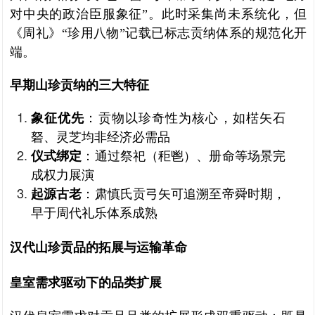
对中央的政治臣服象征”。此时采集尚未系统化，但
《周礼》“珍用八物”记载已标志贡纳体系的规范化开
端。
早期山珍贡纳的三大特征
象征优先
：贡物以珍奇性为核心，如楛矢石
砮、灵芝均非经济必需品
仪式绑定
：通过祭祀（秬鬯）、册命等场景完
成权力展演
起源古老
：肃慎氏贡弓矢可追溯至帝舜时期，
早于周代礼乐体系成熟
汉代山珍贡品的拓展与运输革命
皇室需求驱动下的品类扩展