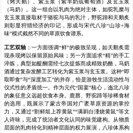
（烤天鹅）、紫玉浆（紫羊奶或葡萄酒）及玄玉浆
（马奶）。这一组合以乳肉为绝对主体，如驼乳糜与
玄玉浆直接取材于骆驼与马的乳汁，野驼蹄和天鹅炙
则彰显狩猎经济的印记，形成与宋代八珍“山珍+海
味”模式截然不同的草原饮食谱系。
工艺双轴
：一方面强调“鲜”的极致呈现，如天鹅炙需
现杀现烤以保留原始风味；另一方面追求“精”的手工
淬炼，典型如醍醐需经七次提炼而成精致奶酪，马奶
酒通过复杂发酵工艺转化为紫玉浆与玄玉浆。这种“即
取即食”与“深度加工”的并存，恰是游牧生活流动性与
仪式性的矛盾统一。作为元代“国宴”核心，迤北八珍
的象征意义远超饮食本身。鹿唇、野驼蹄等珍稀食材
的选用，既展示了蒙古帝国对广袤草原资源的掌控
力，又通过“割鲜俎上荐黄鼠”“满斟白湩烧黄鼠”等文
人诗咏，完成了统治者文化认同的味觉建构。从物质
层面的乳肉转化到精神层面的权力展演，八珍体系构