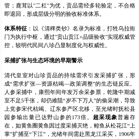
管；鹿茸以"二杠"为优，贡品需经多轮验定，不合格
即退回，形成层级分明的验收标准体系。
体系特征
：以《清稗类钞》名录为标准，打牲乌拉衙
门为执行中枢，通过"贡山贡江+品级验收"实现权威管
控，较明代民间八珍凸显制度化与权威性。
采捕扩张与生态环境的早期警示
清代皇室对山珍贡品的持续需求引发采捕扩张，形
成“需求扩张—资源枯竭—政策调整”的生态链反应。
人参采捕中，康熙年间年发万余采参票，乾隆中期减
至不足5千张，却仍难阻“岁不下万人”的偷采潮，导致
上党参宋代枯竭、辽东参产区北移，至光绪时抚松县
园参输出量已达野山参的173倍。
超采现象
普遍存
在，如黄鱼圈黄鱼因过度采捕灭绝，鳇鱼从松花江“上
掌”扩捕至“下江”，光绪年间需赴黑龙江采买，1906年