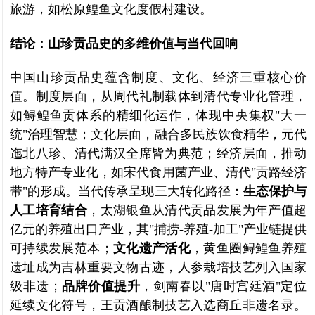
旅游，如松原鳇鱼文化度假村建设。
结论：山珍贡品史的多维价值与当代回响
中国山珍贡品史蕴含制度、文化、经济三重核心价
值。制度层面，从周代礼制载体到清代专业化管理，
如鲟鳇鱼贡体系的精细化运作，体现中央集权"大一
统"治理智慧；文化层面，融合多民族饮食精华，元代
迤北八珍、清代满汉全席皆为典范；经济层面，推动
地方特产专业化，如宋代食用菌产业、清代"贡路经济
带"的形成。当代传承呈现三大转化路径：
生态保护与
人工培育结合
，太湖银鱼从清代贡品发展为年产值超
亿元的养殖出口产业，其"捕捞-养殖-加工"产业链提供
可持续发展范本；
文化遗产活化
，黄鱼圈鲟鳇鱼养殖
遗址成为吉林重要文物古迹，人参栽培技艺列入国家
级非遗；
品牌价值提升
，剑南春以"唐时宫廷酒"定位
延续文化符号，王贡酒酿制技艺入选商丘非遗名录。