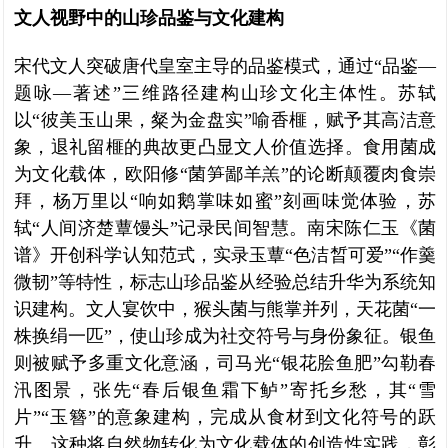
文人视野中的山珍品鉴与文化建构
宋代文人突破唐代皇室主导的品鉴模式，通过“品鉴—
题咏—著述”三维路径建构山珍文化主体性。苏轼
以“彼美玉山果，粲为金盘实”喻香榧，赋予其高洁意
象，退礼留榧的典故更凸显文人价值选择。食用菌成
为文化载体，欧阳修“菌笋鄙羊羔”的论断颠覆肉食崇
拜，杨万里以“响如鹅掌味如蜜”刻画味觉体验，苏
轼“人间济楚蕈馒头”记录民间智慧。南宋陈仁玉《菌
谱》开创科学认知范式，实录玉蕈“色洁晳可爱”“作羹
微韧”等特性，标志山珍品鉴从经验总结升华为系统知
识建构。文人宴饮中，猴头菌与熊掌并列，天花菌“一
株换绢一匹”，使山珍成为社交符号与身份象征。银鱼
则被赋予多重文化意涵，司马光“银花脍鱼肥”勾勒春
汛图景，张先“春后银鱼霜下鲈”寄托乡愁，其“雪
片”“玉簪”的意象建构，完成从食材到文化符号的跃
升。这种将自然物转化为文化载体的创造性实践，彰