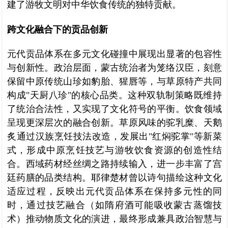
建了游牧文明对中华饮食传统的独特贡献。
跨文化融合下的贡品创新
元代贡品体系在多元文化碰撞中展现出显著的包容性
与创新性。政治层面，蒙古统治者为笼络汉臣，刻意
保留中原传统山珍如豹胎、猩唇等，与草原特产共同
构成"天厨八珍"的核心品类。这种双轨制策略既维持
了统治合法性，又实现了文化符号的平衡。饮食领域
呈现更深层次的融合创新。草原风味的驼乳糜、天鹅
炙通过汉族烹饪技法改造，发展出"红焖驼掌"等新菜
式，形成中原烹饪技艺与游牧饮食资源的创造性结
合。西域药材经丝绸之路持续输入，进一步丰富了宫
廷药膳的品类结构。耶律楚材曾以诗句描绘这种文化
适应过程，反映出元代贡品体系在保持多元性的同
时，通过技艺融合（如隋府酒可能吸收蒙古蒸馏技
术）推动物质文化的演进，最终形成兼具政治智慧与