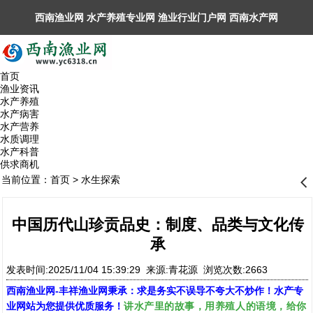
西南渔业网 水产养殖专业网 渔业行业门户网 ​西南水产网
丰祥渔业网 永川水花网，欢迎光临！
首页
渔业资讯
水产养殖
水产病害
水产营养
水质调理
水产科普
供求商机
当前位置：
首页
>
水生探索
󰊒
中国历代山珍贡品史：制度、品类与文化传
承
发表时间:2025/11/04 15:39:29 来源:青花源 浏览次数:2663
西南渔业网
-
丰祥渔业网
秉承：求是务实不误导不夸大不炒作！水产专
讲水产里的故事，用养殖人的语境，给你
业网站为您提供优质服务！