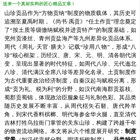
送来一个真材实料的匠心精品文章！
山珍贡品作为“方物贡纳”制度的物质载体，其历史可
追溯至夏禹时期，《尚书·禹贡》“任土作贡”理念奠定
了“按土质等级缴纳赋税并进贡特产”的制度基础，如
兖州贡漆丝、青州贡盐海产等九州差异化贡品体系。
周代《周礼·天官·膳夫》记载“珍用八物”，形成“八
珍”核心框架，历经汉、唐、宋、元、明、清各朝代演
变，呈现出显著的时代特征，如周代八珍、元代迤北
八珍、清代满汉全席八珍等差异化名录。土贡制度作
为古代重要政治经济制度，自秦汉起与赋税分离，形
成“贡为礼、税为利”的分野，如汉代南海郡贡荔枝、
蜀郡贡蜀锦，体现政治臣服象征与礼制色彩。其品类
随历史发展不断丰富，从周代楛矢石砮、唐代羚羊
角，到宋代香料槟榔、明代海参金华火腿，直至清代
吉林打牲乌拉衙门掌管的关东山珍，构建了跨越千年
的物资流动网络。本文将从六个维度展开研究：
制度
背景
（如汉代贡赋分野、明清折银制度）、
品类特征