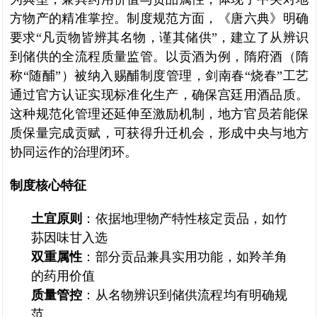
方物产的精准掌控。制度规范方面，《唐六典》明确
要求“凡贡物皆辨其名物，谨其储供”，建立了从辨识
到储供的全流程质量监管。以贡酒为例，隋府酒（隋
称“随酺”）被纳入赐酺制度管理，剑南春“烧春”工艺
通过官方认证实现标准化生产，确保宫廷用酒品质。
这种规范化管理还延伸至激励机制，地方官员若能保
质保量完成贡赋，可获得升迁机会，形成中央与地方
协同运作的治理闭环。
制度核心特征
土宜原则
：依据地理物产特性核定贡品，如竹
荪因味甘入选
双重属性
：部分贡品兼具实用功能，如羚羊角
的药用价值
质量管控
：从名物辨识到储供流程均有明确规
范