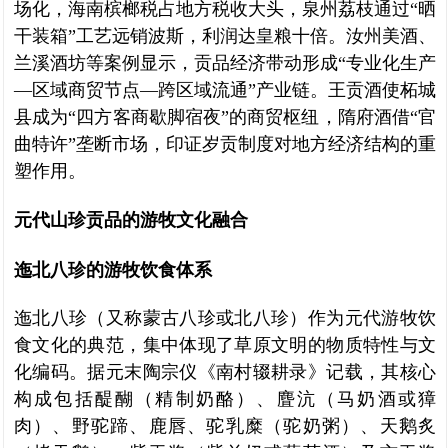
场化，海南槟榔税占地方税收大头，泉州荔枝通过“晒
干装箱”工艺远销波斯，利润达皇粮十倍。汝州美酒、
兰溪酒坊等案例显示，贡品经济带动形成“专业化生产
—区域商贸节点—跨区域流通”产业链。王贡酒使柘城
县成为“四方客商歇脚宿夜”的商贸枢纽，隋府酒借“官
曲特许”垄断市场，印证岁贡制度对地方经济结构的重
塑作用。
元代山珍贡品的游牧文化融合
迤北八珍的游牧饮食体系
迤北八珍（又称蒙古八珍或北八珍）作为元代游牧饮
食文化的典范，集中体现了草原文明的物质特性与文
化编码。据元末陶宗仪《南村辍耕录》记载，其核心
构成包括醍醐（精制奶酪）、麆沆（马奶酒或獐
肉）、野驼蹄、鹿唇、驼乳糜（驼奶粥）、天鹅炙