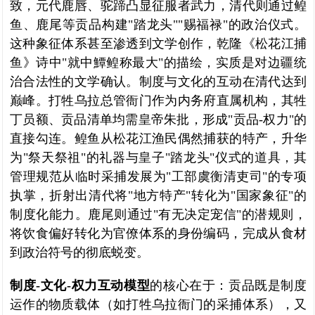
致，元代鹿唇、驼蹄凸显征服者武力，清代则通过鳇
鱼、鹿尾等贡品构建"踏龙头""赐福禄"的政治仪式。
这种象征体系甚至渗透到文学创作，乾隆《松花江捕
鱼》诗中"就中鱏鳇称最大"的描绘，实质是对边疆统
治合法性的文学确认。制度与文化的互动在清代达到
巅峰。打牲乌拉总管衙门作为内务府直属机构，其牲
丁员额、贡品清单均需皇帝朱批，形成"贡品-权力"的
直接勾连。鳇鱼从松花江渔民偶然捕获的特产，升华
为"祭天祭祖"的礼器与皇子"踏龙头"仪式的道具，其
管理规范从临时采捕发展为"工部虞衡清吏司"的专项
执掌，折射出清代将"地方特产"转化为"国家象征"的
制度化能力。鹿尾则通过"有无决定宠信"的潜规则，
将饮食偏好转化为官僚体系的身份编码，完成从食材
到政治符号的彻底蜕变。
制度-文化-权力互动模型
的核心在于：贡品既是制度
运作的物质载体（如打牲乌拉衙门的采捕体系），又