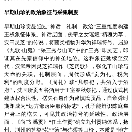
早期山珍的政治象征与采集制度
早期山珍贡品通过“神话—礼制—政治”三重维度构建
王权象征体系。神话层面，炎帝之女瑶姬“精魂为草，
实曰灵芝”的传说，将菌类植物升华为祥瑞符号。屈原
《九歌·山鬼》“采三秀兮山间”中的“三秀”即灵芝，印
证其在先秦信仰中的神圣地位。这种象征延续至汉
代，汉武帝因灵芝祥瑞作《芝房歌》，强化了山珍与
天命的关联。礼制层面，周代形成“贡为礼、税为
利”的制度分野。《周礼》载“凡祭祀，共酒入于酒
府”，沈国所贡五谷酒用于王室春秋祭祀，通过仪式构
建政权合法性。楛矢石砮作为肃慎氏贡品，自帝舜时
期即成为“远方部落臣服的标志”，孔子能辨识陈庭隼
尸身上的楛矢，可见其政治符号的延续性。政治层
面，《尚书·禹贡》“任土作贡”确立九州贡纳体系，扬
州、荆州的笋类“苞”“箘”与砗磲等山珍，本质是“地方