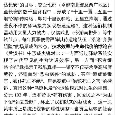
达长安”的目标，交趾七郡（今越南北部及两广地区）
至长安的数千里路程中，形成了“十里一置，五里一
堠”的驿传网络，即每十里设驿站、五里立烽堠，通过
昼夜不停的驿马接力实现极速运输7。这种运输机制
需动用大量人力物力，仅临武县（今湖南郴州）等中
转节点，每年夏季便需严阵以待运输队伍，沿途“奔腾
阻险”的场景成为常态。
技术效率与生命代价的悖论
在
《后汉书》中形成尖锐对比：一方面通过驿站系统实
现了古代罕见的生鲜速递效率，另一方面“死者继
路”的记载揭示了残酷真相——驿卒不仅要承受高强度
劳役，还需面对“恶虫猛兽”的威胁，甚至“遭虎狼毒
害，顿仆死亡不绝”。唐羌奏疏中“触犯死亡之害”的控
诉，直指这种“鸟惊风发”的运输模式对民生的摧残。
公元 103 年，汉和帝以“苟有伤害，岂爱民之本”为由
下诏“勿复受献”，终止了汉初以来的荔枝贡 。这一决
策本质上是统治逻辑的理性调整：当贡品运输的社会