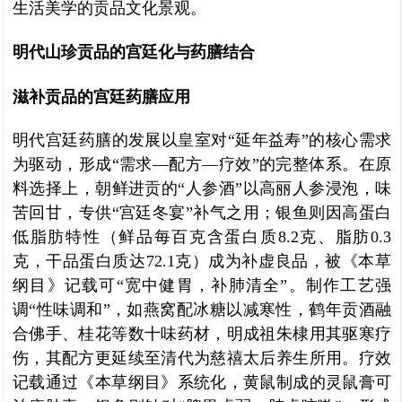
生活美学的贡品文化景观。
明代山珍贡品的宫廷化与药膳结合
滋补贡品的宫廷药膳应用
明代宫廷药膳的发展以皇室对“延年益寿”的核心需求
为驱动，形成“需求—配方—疗效”的完整体系。在原
料选择上，朝鲜进贡的“人参酒”以高丽人参浸泡，味
苦回甘，专供“宫廷冬宴”补气之用；银鱼则因高蛋白
低脂肪特性（鲜品每百克含蛋白质8.2克、脂肪0.3
克，干品蛋白质达72.1克）成为补虚良品，被《本草
纲目》记载可“宽中健胃，补肺清全”。制作工艺强
调“性味调和”，如燕窝配冰糖以减寒性，鹤年贡酒融
合佛手、桂花等数十味药材，明成祖朱棣用其驱寒疗
伤，其配方更延续至清代为慈禧太后养生所用。疗效
记载通过《本草纲目》系统化，黄鼠制成的灵鼠膏可