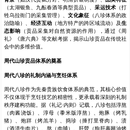
（太湖银鱼、九酝春酒等典型贡品）、
采运技术
（打
牲乌拉衙门的采集管理）、
文化象征
（八珍体系的政
治隐喻）、
经济互动
（地方特产的跨区域流动）及
生
态影响
（贡品采集对自然资源的作用），通过《周
礼》《唐六典》等文献考据，揭示山珍贡品在传统社
会中的多维价值。
周代山珍贡品体系的奠基
周代八珍的礼制内涵与烹饪体系
周代八珍作为先秦贵族饮食体系的典范，其核心价值
不仅体现于烹饪技艺的精密性，更承载着深刻的礼制
秩序建构功能。据《礼记·内则》记载，八珍包括淳熬
（肉酱浇饭）、淳母（黍米版淳熬）、炮豚（烤乳
猪）、炮牂（烤羔羊）、捣珍（捶打里脊肉）、渍
（酒渍牛肉片）、熬（肉脯）、肝膋（狗肝裹网油烤