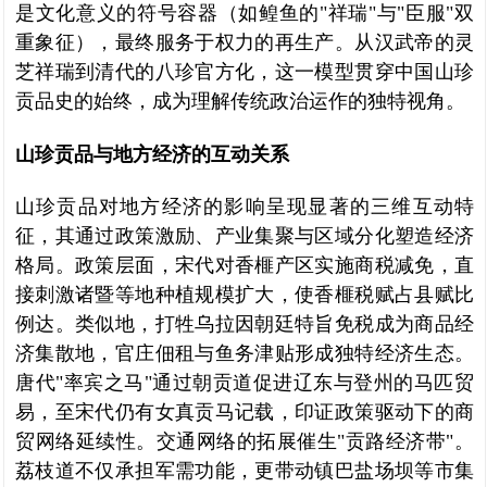
是文化意义的符号容器（如鳇鱼的"祥瑞"与"臣服"双
重象征），最终服务于权力的再生产。从汉武帝的灵
芝祥瑞到清代的八珍官方化，这一模型贯穿中国山珍
贡品史的始终，成为理解传统政治运作的独特视角。
山珍贡品与地方经济的互动关系
山珍贡品对地方经济的影响呈现显著的三维互动特
征，其通过政策激励、产业集聚与区域分化塑造经济
格局。政策层面，宋代对香榧产区实施商税减免，直
接刺激诸暨等地种植规模扩大，使香榧税赋占县赋比
例达。类似地，打牲乌拉因朝廷特旨免税成为商品经
济集散地，官庄佃租与鱼务津贴形成独特经济生态。
唐代"率宾之马"通过朝贡道促进辽东与登州的马匹贸
易，至宋代仍有女真贡马记载，印证政策驱动下的商
贸网络延续性。交通网络的拓展催生"贡路经济带"。
荔枝道不仅承担军需功能，更带动镇巴盐场坝等市集