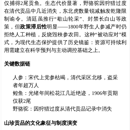
仅捕得2尾贡鱼。生态代价显著，野骆驼因狩猎过度
在清代贡品中几近消失，东北虎数量锐减触发乾隆限
制谕令。清廷虽推行“歇山轮采”、封禁长白山等政
策，但
政策滞后性
明显——1800年野生人参减产时仍
拒绝人工种植，反烧毁秧参农田。这种“被动应对”模
式，为现代生态保护提供了历史镜鉴：资源可持续利
用需建立在科学预判与主动调控基础之上。
关键数据链
人参：宋代上党参枯竭，清代采区北移，盗采
者年超万人
鳇鱼：光绪年间松花江几近绝迹，1906年贡期
仅获2尾
野骆驼：因狩猎过度从清代贡品记录中消失
山珍贡品的文化象征与制度演变