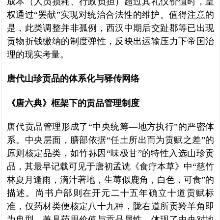
成本（人员损耗、行政负担）超过其礼仪价值时，皇
权通过“罢献”实现对统治合法性的维护。值得注意的
是，此类调整并非孤例，西汉中期后交趾郡等已出现
贡物折钱缴纳的制度弹性，反映出运输压力下帝国治
理的现实考量。
唐代山珍贡品的体系化与驿传网络
《唐六典》框架下的贡品管理制度
唐代贡品管理形成了“中央统筹—地方执行”的严密体
系。中央层面，膳部依据“任土所出而为贡赋之差”的
原则核定品类，如竹荪因“味极甘”的特性入选山珍贡
品，其最早记载可见于唐初孟诜《食疗本草》中“慈竹
林夏月逢雨，滴汁著地，生蓐似鹿角，白色，可食”的
描述。尚书户部则在开元二十五年确立十道贡赋标
准，仅药材类便核定八十九种，陇右道所贡羚羊角即
为典型，兼具药用价值与贡品属性，体现了中央对地