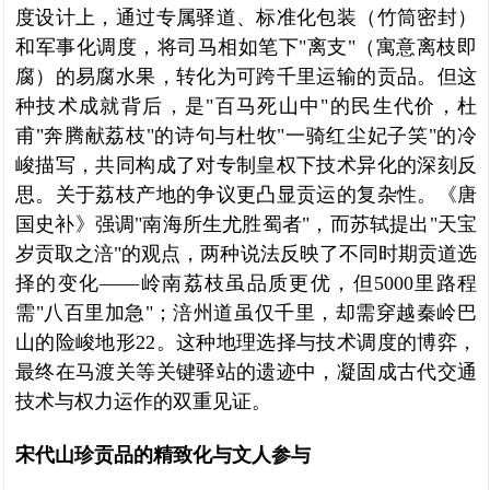
度设计上，通过专属驿道、标准化包装（竹筒密封）
和军事化调度，将司马相如笔下"离支"（寓意离枝即
腐）的易腐水果，转化为可跨千里运输的贡品。但这
种技术成就背后，是"百马死山中"的民生代价，杜
甫"奔腾献荔枝"的诗句与杜牧"一骑红尘妃子笑"的冷
峻描写，共同构成了对专制皇权下技术异化的深刻反
思。关于荔枝产地的争议更凸显贡运的复杂性。《唐
国史补》强调"南海所生尤胜蜀者"，而苏轼提出"天宝
岁贡取之涪"的观点，两种说法反映了不同时期贡道选
择的变化——岭南荔枝虽品质更优，但5000里路程
需"八百里加急"；涪州道虽仅千里，却需穿越秦岭巴
山的险峻地形22。这种地理选择与技术调度的博弈，
最终在马渡关等关键驿站的遗迹中，凝固成古代交通
技术与权力运作的双重见证。
宋代山珍贡品的精致化与文人参与