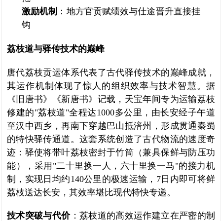
激励机制
：地方官贡赋绩效与仕途晋升直接挂
钩
荔枝道与驿传技术的巅峰
唐代荔枝贡运体系代表了古代驿传技术的巅峰成就，
其运作机制体现了惊人的组织效率与技术智慧。据
《旧唐书》《新唐书》记载，天宝年间专为运输荔枝
修建的"荔枝道"全程达1000多公里，由长安经子午道
至汉中西乡，再南下穿越巴山抵涪州，形成贯通秦蜀
的特快驿传通道。这套系统创造了古代物流的速度奇
迹：驿使将带叶荔枝密封于竹筒（兼具保鲜与防压功
能），采用"二十里换一人，六十里换一马"的接力机
制，实现日均约140公里的极速运输，7日内即可将鲜
荔枝送达长安，其效率堪比现代特快专递。
技术突破与代价
：荔枝道的高效运作建立在严密的制