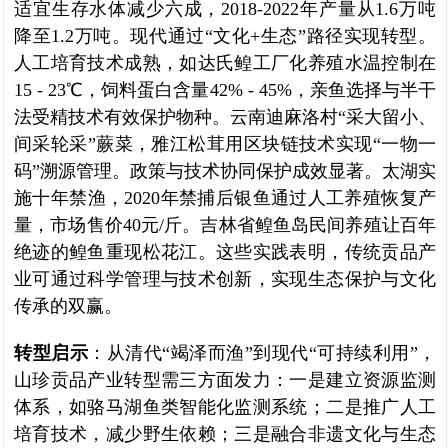
适宜生存水体减少六成，2018-2022年产量从1.6万吨
降至1.2万吨。现代通过“文化+生态”路径实现转型。
人工培育技术成熟，如达氏鳇工厂化养殖水温控制在
15 - 23℃，饲料蛋白含量42% - 45%，亲鱼选择与半干
法受精技术有效保护物种。云南迪麻洛村“采大留小、
间采轮采”蕨菜，雅江松茸用区块链技术实现“一物一
码”溯源管理。政策与技术协同保护成效显著。太湖实
施十年禁渔，2020年禁捕后银鱼通过人工养殖恢复产
量，市场售价40元/斤。吉林省鳇鱼岛民间养殖让百年
绝迹的鳇鱼重现松花江。这些实践表明，传统贡品产
业可通过科学管理与技术创新，实现生态保护与文化
传承的双赢。
转型启示
：从清代“竭泽而渔”到现代“可持续利用”，
山珍贡品产业转型需三方面发力：一是建立资源监测
体系，如骆马湖鱼类智能化监测系统；二是推广人工
培育技术，减少野生依赖；三是融合非遗文化与生态