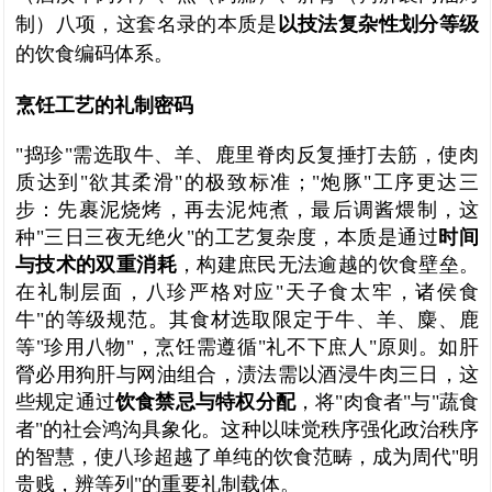
制）八项，这套名录的本质是
以技法复杂性划分等级
的饮食编码体系。
烹饪工艺的礼制密码
"捣珍"需选取牛、羊、鹿里脊肉反复捶打去筋，使肉
质达到"欲其柔滑"的极致标准；"炮豚"工序更达三
步：先裹泥烧烤，再去泥炖煮，最后调酱煨制，这
种"三日三夜无绝火"的工艺复杂度，本质是通过
时间
与技术的双重消耗
，构建庶民无法逾越的饮食壁垒。
在礼制层面，八珍严格对应"天子食太牢，诸侯食
牛"的等级规范。其食材选取限定于牛、羊、麋、鹿
等"珍用八物"，烹饪需遵循"礼不下庶人"原则。如肝
膋必用狗肝与网油组合，渍法需以酒浸牛肉三日，这
些规定通过
饮食禁忌与特权分配
，将"肉食者"与"蔬食
者"的社会鸿沟具象化。这种以味觉秩序强化政治秩序
的智慧，使八珍超越了单纯的饮食范畴，成为周代"明
贵贱，辨等列"的重要礼制载体。