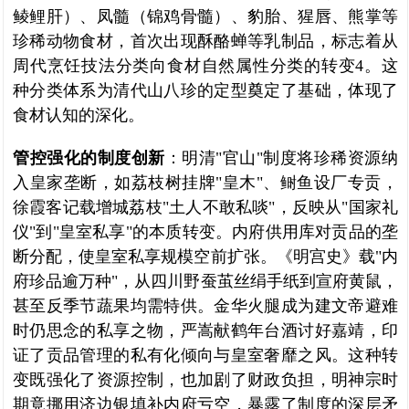
鲮鲤肝）、凤髓（锦鸡骨髓）、豹胎、猩唇、熊掌等
珍稀动物食材，首次出现酥酪蝉等乳制品，标志着从
周代烹饪技法分类向食材自然属性分类的转变4。这
种分类体系为清代山八珍的定型奠定了基础，体现了
食材认知的深化。
管控强化的制度创新
：明清"官山"制度将珍稀资源纳
入皇家垄断，如荔枝树挂牌"皇木"、鲥鱼设厂专贡，
徐霞客记载增城荔枝"土人不敢私啖"，反映从"国家礼
仪"到"皇室私享"的本质转变。内府供用库对贡品的垄
断分配，使皇室私享规模空前扩张。《明宫史》载"内
府珍品逾万种"，从四川野蚕茧丝绢手纸到宣府黄鼠，
甚至反季节蔬果均需特供。金华火腿成为建文帝避难
时仍思念的私享之物，严嵩献鹤年台酒讨好嘉靖，印
证了贡品管理的私有化倾向与皇室奢靡之风。这种转
变既强化了资源控制，也加剧了财政负担，明神宗时
期竟挪用济边银填补内府亏空，暴露了制度的深层矛