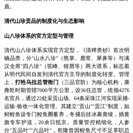
盾。
清代山珍贡品的制度化与生态影响
山八珍体系的官方定型与管理
清代山八珍体系实现官方定型，《清稗类钞》首次明
确品类，分"山水八珍"（熊掌、鹿茸、犀鼻等）与满
汉全席"四八珍"（驼峰、猩唇等）两大谱系，标志着
从明代民间自发到清代官方主导的制度化转变。管理
上，
打牲乌拉总管衙门
（三品官阶）为核心机构，康
雍乾时期管辖7000平方公里，设36任总管，统领4276
名官兵，通过22处采贡山场、64条采珠江河实现采捕-
运输-验收一体化管理。其建立"贡山""贡江"制度，如
鲟鳇鱼设专门鳇鱼圈蓄养，冬捕后挂冰裹黄绫，插黄
旗专车护送，20余日抵京。质量管控精细化，人参
分"五品叶""六品叶"，乾隆曾因鳇鱼尺寸不足革职总