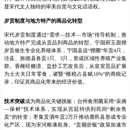
显宋代文人独特的审美自觉与文化话语权。
岁贡制度与地方特产的商品化转型
宋代岁贡制度通过“需求—技术—市场”传导机制，推
动地方特产完成从贡品到商品的转型。宁国府玉面狸
岁贡催生专业化养殖体系，宁国县设“狸圈”年贡4只，
泾县、旌德县各贡1只、3只，形成区域性养殖产业集
群。香榧经糖渍、盐炒工艺改良后，从皇室贡品扩展
为士大夫日常零食，诸暨“榧税占县赋10%”的商税记
录，印证其商品化带来的经济价值。
技术突破
成为商品化关键跳板：台州食用菌采用“采摘
—保鲜”技术体系，实现从宫廷特供到民间“剩余售
卖”的转变；枣集贡酒年贡2万斤推动鹿邑县形成专业
化产区，现为宋河粮液前身。“贡额折银”政策加速市