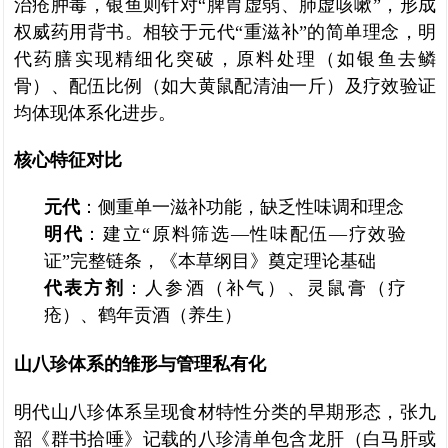
治疮肿毒，银鱼则针对“脾胃虚弱、肺虚咳嗽”，形成
权威药用背书。相较于元代“重滋补”的简单理念，明
代药膳实现精细化突破，原料处理（如银鱼去鳞
骨）、配伍比例（如大黄鼠配清油一斤）及疗效验证
均体现体系化进步。
核心特征对比
元代
：侧重单一滋补功能，缺乏性味调和理念
明代
：建立“原料筛选—性味配伍—疗效验
证”完整链条，《本草纲目》奠定理论基础
代表方剂
：人参酒（补气）、灵鼠膏（疗
疮）、鹤年贡酒（养生）
山八珍体系的雏形与管理私有化
明代山八珍体系呈现食材特性分类的早期形态，张九
韶《群书拾唾》记载的八珍清单包含龙肝（白马肝或