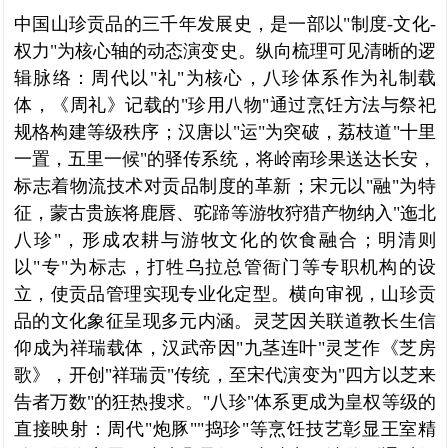
中国山珍贡品的三千年发展史，是一部以"制度-文化-
权力"为核心轴的动态演变史。纵向梳理可见清晰的逻
辑脉络：周代以"礼"为核心，八珍体系作为礼制载
体，《周礼》记载的"珍用八物"通过烹饪方法与祭祀
规格构建等级秩序；汉唐以"运"为突破，荔枝道"十里
一置，五里一候"的驿传系统，将岭南珍果送达长安，
标志着物流技术对贡品制度的革新；宋元以"融"为特
征，蒙古贵族将鹿唇、驼蹄等游牧狩猎产物纳入"迤北
八珍"，形成农耕与游牧文化的饮食融合；明清则
以"专"为标志，打牲乌拉总管衙门等专职机构的设
立，使贡品管理实现专业化定型。横向审视，山珍贡
品的文化象征呈现多元内涵。灵芝因关联道教长生信
仰成为祥瑞载体，汉武帝因"九茎连叶"灵芝作《芝房
歌》，开创"祥瑞贡"传统，至宋代演变为"四方以芝来
告者万数"的狂热搜求。"八珍"体系更成为皇权等级的
直接映射：周代"炮豚""捣珍"等烹饪技艺彰显王室精