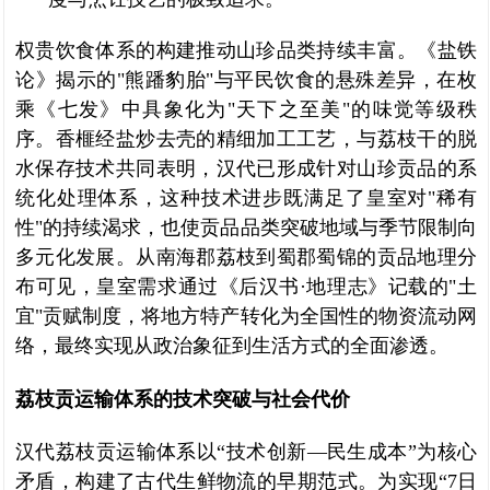
权贵饮食体系的构建推动山珍品类持续丰富。《盐铁
论》揭示的"熊蹯豹胎"与平民饮食的悬殊差异，在枚
乘《七发》中具象化为"天下之至美"的味觉等级秩
序。香榧经盐炒去壳的精细加工工艺，与荔枝干的脱
水保存技术共同表明，汉代已形成针对山珍贡品的系
统化处理体系，这种技术进步既满足了皇室对"稀有
性"的持续渴求，也使贡品品类突破地域与季节限制向
多元化发展。从南海郡荔枝到蜀郡蜀锦的贡品地理分
布可见，皇室需求通过《后汉书·地理志》记载的"土
宜"贡赋制度，将地方特产转化为全国性的物资流动网
络，最终实现从政治象征到生活方式的全面渗透。
荔枝贡运输体系的技术突破与社会代价
汉代荔枝贡运输体系以“技术创新—民生成本”为核心
矛盾，构建了古代生鲜物流的早期范式。为实现“7日