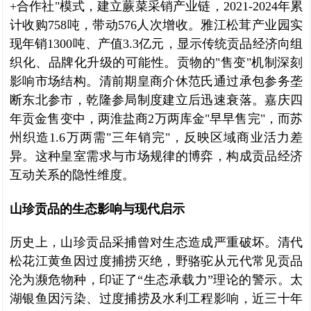
+合作社"模式，建立蕨菜采销产业链，2021-2024年累
计收购758吨，带动576人次增收。雅江松茸产业园实
现年销1300吨、产值3.3亿元，显示传统贡品经济向组
织化、品牌化升级的可能性。贡物的"售变"机制深刻
影响市场结构。清前期皇商介休范氏通过承包参务垄
断东北参市，乾隆参局制度建立后迅速衰落。嘉庆四
年贡金售变中，两淮盐商2万两库金"早早售完"，而苏
州织造1.6万两需"三年销完"，反映区域商业活力差
异。这种皇室需求与市场规律的博弈，构成贡品经济
互动关系的隐性维度。
山珍贡品的生态影响与现代启示
历史上，山珍贡品采捕曾对生态造成严重破坏。清代
松花江黄鱼因过度捕捞灭绝，野骆驼从元代常见贡品
沦为濒危物种，印证了“生态承载力”理论的警示。太
湖银鱼因污染、过度捕捞及水利工程影响，近三十年