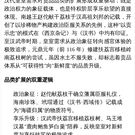
汉代皇室需求对贡品品类的扩展形成双重驱动：既是
政治权力的象征载体，也是特权阶层享乐欲望的直接
体现。南越王赵佗献干荔枝于汉高祖刘邦的记载，开
创了以珍稀物产构建政治臣服关系的先例，这种"以贡
示忠"的模式在《西京杂记》与《汉书》中均有印证。
至汉武帝时期，皇室需求从政治象征转向感官体验的
极致追求，元鼎元年（前 116 年）修建扶荔宫移植岭
南荔枝树的尝试，虽因水土不服失败，却标志着贡品
体系从"可获得性"向"新鲜度"的品质升级。
品类扩展的双重逻辑
政治象征：赵佗献荔枝干确立藩属臣服礼仪，
海南珍珠、玳瑁通过《汉书·西域传》记载成
为"海疆归属"的物质符号。
享乐升级：汉武帝扶荔宫移植荔枝树、马王堆
汉墓"鹿肉鲍鱼笋白羹"陪葬，反映皇室对新鲜
度与烹饪技艺的极致追求。