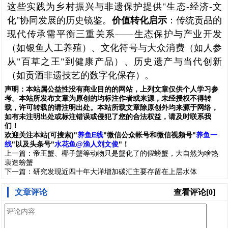
这些实践为乡村振兴与非遗保护提供"生态-经济-文
化"协同发展的历史镜鉴。
价值转化启示
：传统贡品的
现代传承需平衡三重关系——生态保护与产业开发
（如银鱼人工养殖）、文化符号与大众消费（如人参
从"百草之王"到健康产品）、历史遗产与当代创新
（如贡酒非遗技艺的数字化保存）。
声明：
本站属公益性没有商业目的的网站，上列文章仅供个人学习参
考。本站所发布文章为原创的均标注作者或来源，未经授权不得转
载，许可转载的请注明出处。本站所载文章除原创外均来源于网络，
如有未注明出处或标注错误或侵犯了您的合法权益，请及时联系我
们
！
欢
迎
关
注
本
站(可搜索)
"
养鱼E线
"微信公众帐号和
微信
视频号
"
养鱼一
线
"
以及头条号"
水花鱼@渔人刘文俊
"！
上一篇：
帝王蟹、椰子蟹等动物只是蟹化了的假螃蟹，大自然为啥热
衷造螃蟹
下一篇：
研究发现近四十年大洋增加碳汇主要存留在上层水体
文章评论
查看评论[0]