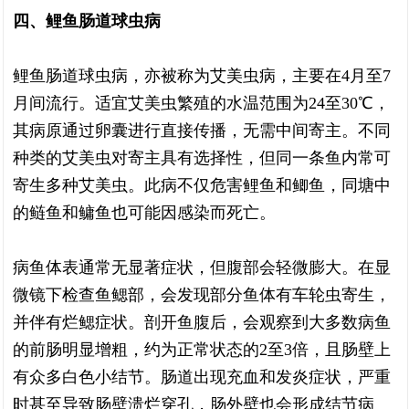
四、鲤鱼肠道球虫病
鲤鱼肠道球虫病，亦被称为艾美虫病，主要在4月至7
月间流行。适宜艾美虫繁殖的水温范围为24至30℃，
其病原通过卵囊进行直接传播，无需中间寄主。不同
种类的艾美虫对寄主具有选择性，但同一条鱼内常可
寄生多种艾美虫。此病不仅危害鲤鱼和鲫鱼，同塘中
的鲢鱼和鳙鱼也可能因感染而死亡。
病鱼体表通常无显著症状，但腹部会轻微膨大。在显
微镜下检查鱼鳃部，会发现部分鱼体有车轮虫寄生，
并伴有烂鳃症状。剖开鱼腹后，会观察到大多数病鱼
的前肠明显增粗，约为正常状态的2至3倍，且肠壁上
有众多白色小结节。肠道出现充血和发炎症状，严重
时甚至导致肠壁溃烂穿孔，肠外壁也会形成结节病