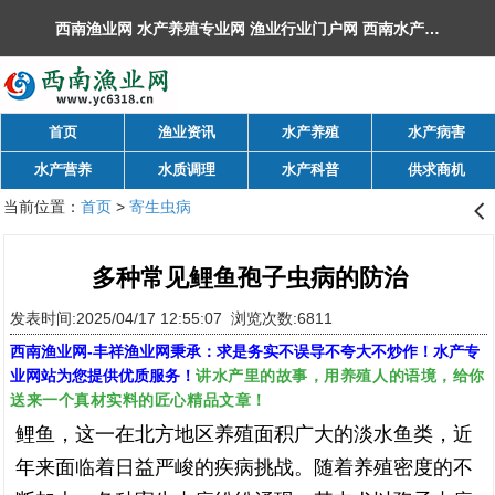
西南渔业网 水产养殖专业网 渔业行业门户网 ​西南水产网 丰祥渔业网 永川水花网，欢迎光临！
首页
渔业资讯
水产养殖
水产病害
水产营养
水质调理
水产科普
供求商机
当前位置：
首页
>
寄生虫病
󰊒
多种常见鲤鱼孢子虫病的防治
发表时间:2025/04/17 12:55:07 浏览次数:6811
西南渔业网
-
丰祥渔业网
秉承：求是务实不误导不夸大不炒作！水产专
讲水产里的故事，用养殖人的语境，给你
业网站为您提供优质服务！
送来一个真材实料的匠心精品文章！
鲤鱼，这一在北方地区养殖面积广大的淡水鱼类，近
年来面临着日益严峻的疾病挑战。随着养殖密度的不