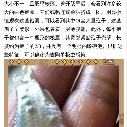
大小不一，且肠壁较薄。剪开肠壁后，会看到许多较
大的白色孢囊，它们或黏连或单独挤成一团。用显微
镜观察这些孢囊，可以看到其中包含大量孢子，这些
孢子呈梨形，外层包裹着一层薄膜鞘。此外，每个孢
子都包含一个瓶形的极囊，其宽部紧贴孢子壳壁，长
度约为孢子的2/3，并具有一个明显的嗜碘泡。根据这
些特征，可以确诊为吉陶单极虫感染。