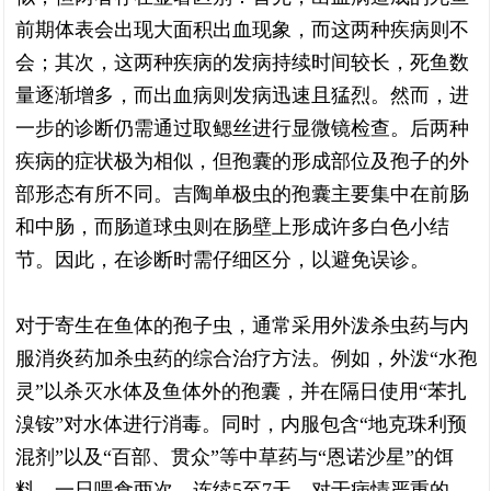
前期体表会出现大面积出血现象，而这两种疾病则不
会；其次，这两种疾病的发病持续时间较长，死鱼数
量逐渐增多，而出血病则发病迅速且猛烈。然而，进
一步的诊断仍需通过取鳃丝进行显微镜检查。后两种
疾病的症状极为相似，但孢囊的形成部位及孢子的外
部形态有所不同。吉陶单极虫的孢囊主要集中在前肠
和中肠，而肠道球虫则在肠壁上形成许多白色小结
节。因此，在诊断时需仔细区分，以避免误诊。
对于寄生在鱼体的孢子虫，通常采用外泼杀虫药与内
服消炎药加杀虫药的综合治疗方法。例如，外泼“水孢
灵”以杀灭水体及鱼体外的孢囊，并在隔日使用“苯扎
溴铵”对水体进行消毒。同时，内服包含“地克珠利预
混剂”以及“百部、贯众”等中草药与“恩诺沙星”的饵
料，一日喂食两次，连续5至7天。对于病情严重的