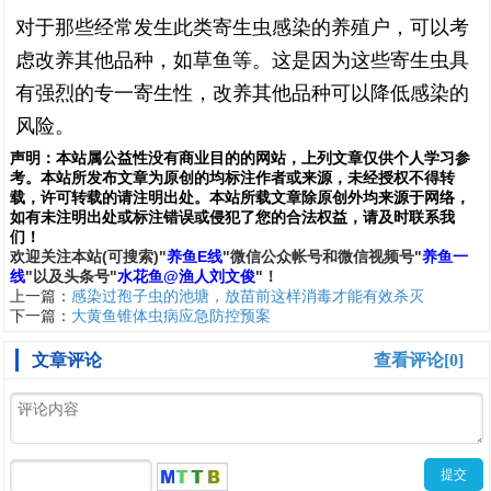
对于那些经常发生此类寄生虫感染的养殖户，可以考
虑改养其他品种，如草鱼等。这是因为这些寄生虫具
有强烈的专一寄生性，改养其他品种可以降低感染的
风险。
声明：
本站属公益性没有商业目的的网站，上列文章仅供个人学习参
考。本站所发布文章为原创的均标注作者或来源，未经授权不得转
载，许可转载的请注明出处。本站所载文章除原创外均来源于网络，
如有未注明出处或标注错误或侵犯了您的合法权益，请及时联系我
们
！
欢
迎
关
注
本
站(可搜索)
"
养鱼E线
"微信公众帐号和
微信
视频号
"
养鱼一
线
"
以及头条号"
水花鱼@渔人刘文俊
"！
上一篇：
感染过孢子虫的池塘，放苗前这样消毒才能有效杀灭
下一篇：
大黄鱼锥体虫病应急防控预案
文章评论
查看评论[0]