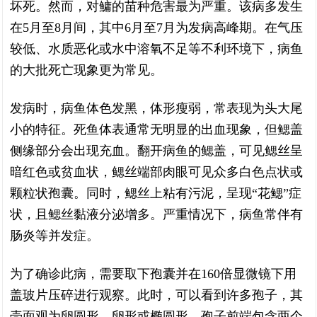
坏死。然而，对鳙的苗种危害最为严重。该病多发生
在5月至8月间，其中6月至7月为发病高峰期。在气压
较低、水质恶化或水中溶氧不足等不利环境下，病鱼
的大批死亡现象更为常见。
发病时，病鱼体色发黑，体形瘦弱，常表现为头大尾
小的特征。死鱼体表通常无明显的出血现象，但鳃盖
侧缘部分会出现充血。翻开病鱼的鳃盖，可见鳃丝呈
暗红色或贫血状，鳃丝端部肉眼可见众多白色点状或
颗粒状孢囊。同时，鳃丝上粘有污泥，呈现“花鳃”症
状，且鳃丝黏液分泌增多。严重情况下，病鱼常伴有
肠炎等并发症。
为了确诊此病，需要取下孢囊并在160倍显微镜下用
盖玻片压碎进行观察。此时，可以看到许多孢子，其
壳面观为卵圆形、卵形或椭圆形。孢子前端包含两个