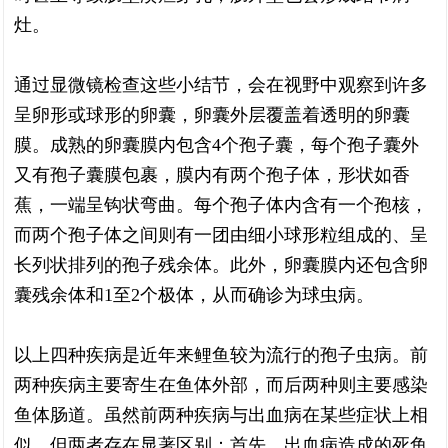
灶。
通过显微镜检查这些小结节，会在视野中观察到许多
呈卵形或球形的卵囊，卵囊外层覆盖着透明的卵囊
膜。成熟的卵囊膜内包含4个孢子囊，每个孢子囊外
又有孢子囊膜包裹，膜内有两个孢子体，形状如香
蕉，一端呈钩状弯曲。每个孢子体内含有一个孢核，
而两个孢子体之间则有一团由细小球形粒组成的、呈
长列状排列的孢子残余体。此外，卵囊膜内还包含卵
囊残余体和1至2个极体，从而确诊为球虫病。
以上四种疾病是近年来鲤鱼较为流行的孢子虫病。前
两种疾病主要寄生在鱼体外部，而后两种则主要感染
鱼体肠道。虽然前两种疾病与出血病在某些症状上相
似，但两者存在显著区别：首先，出血病造成的死鱼