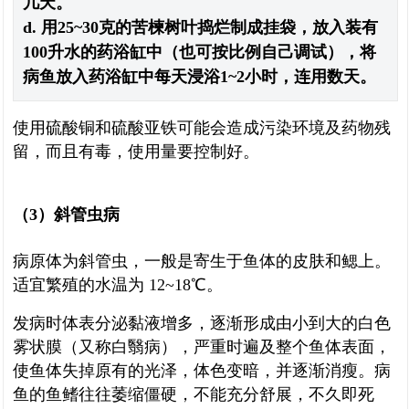
几天。
d. 用25~30克的苦楝树叶捣烂制成挂袋，放入装有
100升水的药浴缸中（也可按比例自己调试），将
病鱼放入药浴缸中每天浸浴1~2小时，连用数天。
使用硫酸铜和硫酸亚铁可能会造成污染环境及药物残
留，而且有毒，使用量要控制好。
（3）斜管虫病
病原体为斜管虫，一般是寄生于鱼体的皮肤和鳃上。
适宜繁殖的水温为 12~18℃。
发病时体表分泌黏液增多，逐渐形成由小到大的白色
雾状膜（又称白翳病），严重时遍及整个鱼体表面，
使鱼体失掉原有的光泽，体色变暗，并逐渐消瘦。病
鱼的鱼鳍往往萎缩僵硬，不能充分舒展，不久即死