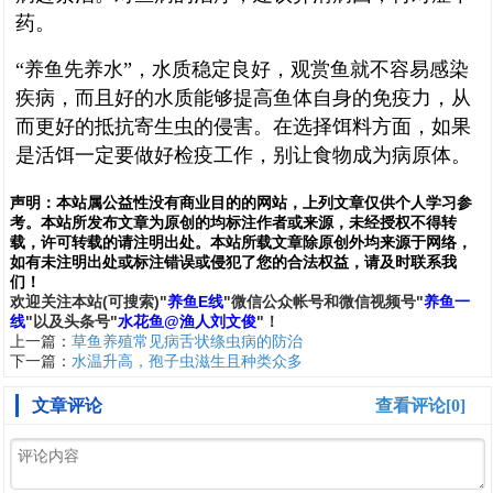
药。
“养鱼先养水”，水质稳定良好，观赏鱼就不容易感染
疾病，而且好的水质能够提高鱼体自身的免疫力，从
而更好的抵抗寄生虫的侵害。在选择饵料方面，如果
是活饵一定要做好检疫工作，别让食物成为病原体。
声明：
本站属公益性没有商业目的的网站，上列文章仅供个人学习参
考。本站所发布文章为原创的均标注作者或来源，未经授权不得转
载，许可转载的请注明出处。本站所载文章除原创外均来源于网络，
如有未注明出处或标注错误或侵犯了您的合法权益，请及时联系我
们
！
欢
迎
关
注
本
站(可搜索)
"
养鱼E线
"微信公众帐号和
微信
视频号
"
养鱼一
线
"
以及头条号"
水花鱼@渔人刘文俊
"！
上一篇：
草鱼养殖常见病舌状绦虫病的防治
下一篇：
水温升高，孢子虫滋生且种类众多
文章评论
查看评论[0]