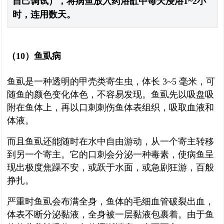
自己调试），将病鱼放入药浴缸中每天浸浴1~2小
时，连用数天。
（10）鱼虱病
鱼虱是一种透明的甲壳类寄生虫，体长 3~5 毫米，可
随鱼的颜色变化体色，不容易发现。鱼虱先以吸盘吸
附在鱼体上，再以口刺刺伤鱼体表组织，吸取血液和
体液。
而且鱼虱还能随时在水中自由游动，从一个寄主转移
到另一个寄主。它的口刺会分泌一种毒素，使病鱼呈
现出极度焦躁不安，或跃于水面，或急剧狂游，百般
挣扎。
严重时鱼虱会布满全身，鱼体的毛细血管破裂出血，
体表不断分泌黏液，全身被一层黏液包裹着。由于鱼