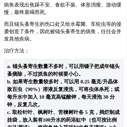
病鱼表现出焦躁不安、食欲不振、体形消瘦、游动缓
慢，最终衰竭而死。
而且锚头蚤寄生的伤口处又给水霉菌、车轮虫等的侵
袭创造了条件，因此被锚头蚤寄生的病鱼，往往会并
发其他疾病。
治疗方法：
a. 锚头蚤寄生数量不多时，可以用镊子把成年锚头
蚤摘除，不过抓鱼的时候要小心。
b. 如果寄生数量较多时，可以用 0.25 毫克/升晶体
敌百虫（90%）溶液反复浸洗，可将虫体杀死；或
每升水中加入 10 毫克高锰酸钾，每天浸泡 30 分
钟，反复几次。
c. 取松针叶、枫树叶、苦楝树叶各 5 克，捣烂制成
挂袋，放入装有100升水的药浴缸中（也可按比例