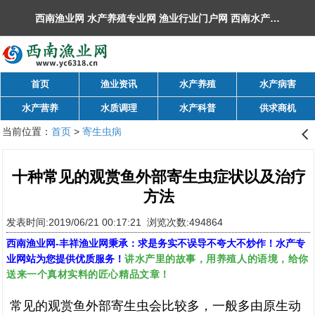
西南渔业网 水产养殖专业网 渔业行业门户网 ​西南水产网 丰祥渔业网 永川水花网，欢迎光临！
首页
渔业资讯
水产养殖
水产病害
水产营养
水质调理
水产科普
供求商机
当前位置：
首页
>
寄生虫病
󰊒
十种常见的观赏鱼外部寄生虫症状以及治疗
方法
发表时间:2019/06/21 00:17:21 浏览次数:494864
西南渔业网
-
丰祥渔业网
秉承：求是务实不误导不夸大不炒作！水产专
讲水产里的故事，用养殖人的语境，给你
业网站为您提供优质服务！
送来一个真材实料的匠心精品文章！
常见的观赏鱼外部寄生虫会比较多，一般多由原生动