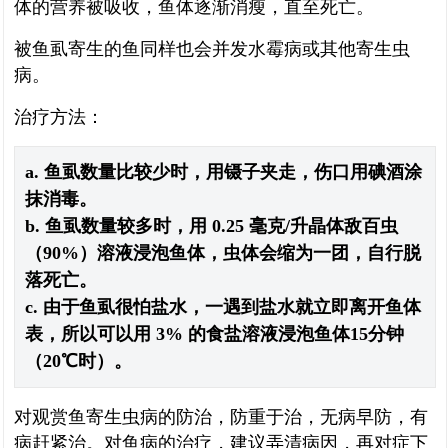
体的营养被吸收，鱼体逐渐消瘦，直至死亡。
被鱼虱寄生的鱼同样也会并发水霉病或其他寄生虫
病。
治疗方法：
a. 鱼虱数量比较少时，用镊子夹走，伤口用碘酒涂
抹消毒。
b. 鱼虱数量较多时，用 0.25 毫克/升晶体敌百虫
（90%）溶液浸泡鱼体，虫体会缩为一团，自行脱
落死亡。
c. 由于鱼虱很怕盐水，一遇到盐水就立即离开鱼体
表，所以可以用 3% 的食盐溶液浸泡鱼体15分钟
（20℃时）。
对观赏鱼寄生虫病的防治，防重于治，无病早防，有
病赶紧治。对鱼病的治疗，建议弄清病因，再对症下