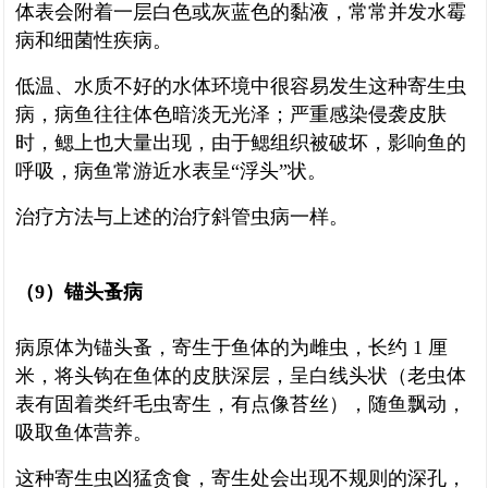
体表会附着一层白色或灰蓝色的黏液，常常并发水霉
病和细菌性疾病。
低温、水质不好的水体环境中很容易发生这种寄生虫
病，病鱼往往体色暗淡无光泽；严重感染侵袭皮肤
时，鳃上也大量出现，由于鳃组织被破坏，影响鱼的
呼吸，病鱼常游近水表呈“浮头”状。
治疗方法与上述的治疗斜管虫病一样。
（9）锚头蚤病
病原体为锚头蚤，寄生于鱼体的为雌虫，长约 1 厘
米，将头钩在鱼体的皮肤深层，呈白线头状（老虫体
表有固着类纤毛虫寄生，有点像苔丝），随鱼飘动，
吸取鱼体营养。
这种寄生虫凶猛贪食，寄生处会出现不规则的深孔，