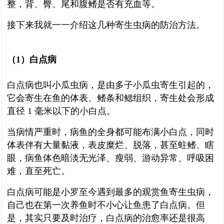
整，背、臀、尾和腹鳍是否有充血等。
接下来我就一一介绍这几种寄生虫病的防治方法。
（1）白点病
白点病也叫小瓜虫病，是由多子小瓜虫寄生引起的，
它会寄生在鱼的体表、鳍条和鳃组织，寄生处会形成
直径 1 毫米以下的小白点。
当病情严重时，病鱼的全身都可能布满小白点，同时
体表伴有大量黏液，表皮糜烂、脱落，甚至蛀鳍、瞎
眼，病鱼体色暗淡无光泽、瘦弱、游动异常、呼吸困
难，直至死亡。
白点病可能是小罗至今遇到最多的观赏鱼寄生虫病，
自己也在第一次养鱼时不小心让鱼患了白点病。但
是，其实只要及时治疗，白点病的治愈率还是很高