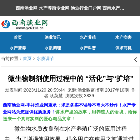
西南渔业网 水产养殖专业网 渔业行业门户网 ​西南水产网 丰祥渔业网 永川水花网，欢迎光临！
首页
渔业资讯
水产养殖
水产病害
水产营养
水质调理
水产科普
供求商机
当前位置：
首页
>
水质调节
󰊒
微生物制剂使用过程中的 “活化”与“扩培”
发表时间:2023/11/20 20:59:44 来源:渔业致富指南 2017年10期 作
者:耿英慧 浏览次数:3839
西南渔业网
-
丰祥渔业网
秉承：求是务实不误导不夸大不炒作！水产专
讲水产里的故事，用养殖人的语境，给你
业网站为您提供优质服务！
送来一个真材实料的匠心精品文章！
微生物水质改良剂在水产养殖广泛的应用过程
中，为了增强使用效果，很多用户在使用之前通常进