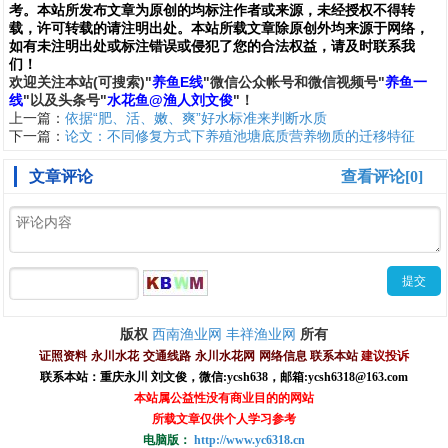
考。本站所发布文章为原创的均标注作者或来源，未经授权不得转
载，许可转载的请注明出处。本站所载文章除原创外均来源于网络，
如有未注明出处或标注错误或侵犯了您的合法权益，请及时联系我
们
！
欢
迎
关
注
本
站(可搜索)
"
养鱼E线
"微信公众帐号和
微信
视频号
"
养鱼一
线
"
以及头条号"
水花鱼@渔人刘文俊
"！
上一篇：
依据“肥、活、嫩、爽”好水标准来判断水质
下一篇：
论文：不同修复方式下养殖池塘底质营养物质的迁移特征
文章评论
查看评论[0]
西南渔业网
丰祥渔业网
版权
所有
证照资料
永川水花
交通线路
永川水花网
网络信息
联系本站
建议投诉
联系本站：重庆永川 刘文俊，
微信
:
ycsh638
，
邮箱:ycsh6318@163.com
本站属公益性没有商业目的的网站
所载文章仅供个人学习参考
电脑版：
http://www.yc6318.cn