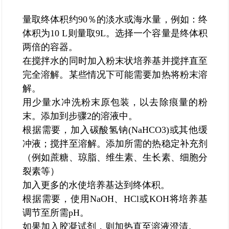
量取终体积约90％的淡水或海水量，例如：终
体积为10 L则量取9L。选择一个容量是终体积
两倍的容器。
在搅拌水的同时加入粉末状培养基并搅拌直至
完全溶解。某些情况下可能需要加热将粉末溶
解。
用少量水冲洗粉末原包装，以去除痕量的粉
末。添加到步骤2的溶液中。
根据需要，加入碳酸氢钠(NaHCO3)或其他缓
冲液；搅拌至溶解。添加所需的热稳定补充剂
（例如蔗糖、琼脂、维生素、生长素、细胞分
裂素等）
加入更多的水使培养基达到终体积。
根据需要，使用NaOH、HCl或KOH将培养基
调节至所需pH。
如果加入胶凝试剂，则加热直至溶液澄清。