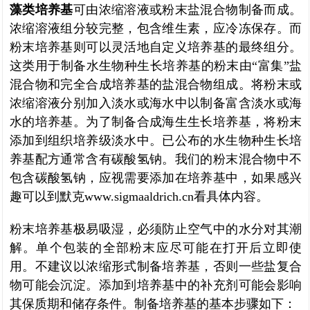
藻类培养基
可由浓缩溶液或粉末盐混合物制备而成。
浓缩溶液组分较完整，包含维生素，应冷冻保存。而
粉末培养基则可以灵活地自定义培养基的最终组分。
这类用于制备水生物种生长培养基的粉末由“富集”盐
混合物和完全合成培养基的盐混合物组成。将粉末或
浓缩溶液分别加入淡水或海水中以制备富含淡水或海
水的培养基。为了制备合成海生生长培养基，将粉末
添加到组织培养级淡水中。已公布的水生物种生长培
养基配方通常含有碳酸氢钠。我们的粉末混合物中不
包含碳酸氢钠，应视需要添加在培养基中，如果感兴
趣可以到默克www.sigmaaldrich.cn看具体内容。
粉末培养基极易吸湿，必须防止空气中的水分对其潮
解。单个包装的全部粉末应尽可能在打开后立即使
用。不建议以浓缩形式制备培养基，否则一些盐复合
物可能会沉淀。添加到培养基中的补充剂可能会影响
其保质期和储存条件。制备培养基的基本步骤如下：