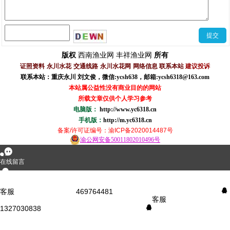
西南渔业网
丰祥渔业网
版权
所有
证照资料
永川水花
交通线路
永川水花网
网络信息
联系本站
建议投诉
联系本站：重庆永川 刘文俊，
微信
:
ycsh638
，
邮箱:ycsh6318@163.com
本站属公益性没有商业目的的网站
所载文章仅供个人学习参考
电脑版：
http://www.yc6318.cn
手机版：
http://m.yc6318.cn
备案/许可证编号
：渝ICP备2020014487号
渝公网安备50011802010496号
󰂮
在线留言
󰇇
QQ咨询
客服
469764481
󰇇
客服
1327030838
󰇇
󰄸
短信咨询