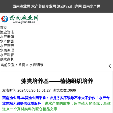
西南渔业网 水产养殖专业网 渔业行业门户网 ​西南水产网
丰祥渔业网 永川水花网，欢迎光临！
首页
渔业资讯
水产养殖
水产病害
水产营养
水质调理
水产科普
供求商机
当前位置：
首页
>
水质调节
󰊒
藻类培养基——植物组织培养
发表时间:2024/03/20 16:01:27 浏览次数:3686
西南渔业网
-
丰祥渔业网
秉承：求是务实不误导不夸大不炒作！水产专
讲水产里的故事，用养殖人的语境，给你
业网站为您提供优质服务！
送来一个真材实料的匠心精品文章！