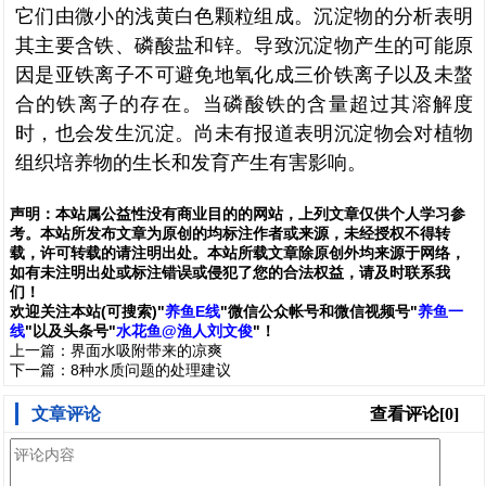
它们由微小的浅黄白色颗粒组成。沉淀物的分析表明
其主要含铁、磷酸盐和锌。导致沉淀物产生的可能原
因是亚铁离子不可避免地氧化成三价铁离子以及未螯
合的铁离子的存在。当磷酸铁的含量超过其溶解度
时，也会发生沉淀。尚未有报道表明沉淀物会对植物
组织培养物的生长和发育产生有害影响。
声明：
本站属公益性没有商业目的的网站，上列文章仅供个人学习参
考。本站所发布文章为原创的均标注作者或来源，未经授权不得转
载，许可转载的请注明出处。本站所载文章除原创外均来源于网络，
如有未注明出处或标注错误或侵犯了您的合法权益，请及时联系我
们
！
欢
迎
关
注
本
站(可搜索)
"
养鱼E线
"微信公众帐号和
微信
视频号
"
养鱼一
线
"
以及头条号"
水花鱼@渔人刘文俊
"！
上一篇：
界面水吸附带来的凉爽
下一篇：
8种水质问题的处理建议
文章评论
查看评论[0]