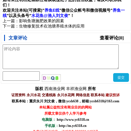
们
！
欢
迎
关
注
本
站(可搜索)
"
养鱼E线
"微信公众帐号和
微信
视频号
"
养鱼一
线
"
以及头条号"
水花鱼@渔人刘文俊
"！
上一篇：
影响鱼塘施肥效果的因素
下一篇：
生物修复技术在池塘养殖水体的应用
文章评论
查看评论[0]
西南渔业网
丰祥渔业网
版权
所有
证照资料
永川水花
交通线路
永川水花网
网络信息
联系本站
建议投诉
联系本站：重庆永川 刘文俊，
微信
:
ycsh638
，
邮箱:ycsh6318@163.com
本站属公益性没有商业目的的网站
所载文章仅供个人学习参考
电脑版：
http://www.yc6318.cn
手机版：
http://m.yc6318.cn