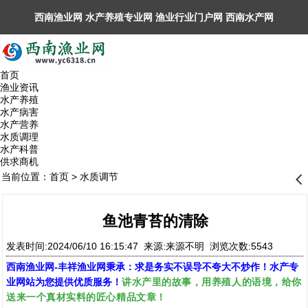
西南渔业网 水产养殖专业网 渔业行业门户网 ​西南水产网
丰祥渔业网 永川水花网，欢迎光临！
首页
渔业资讯
水产养殖
水产病害
水产营养
水质调理
水产科普
供求商机
当前位置：
首页
>
水质调节
󰊒
鱼池青苔的清除
发表时间:2024/06/10 16:15:47 来源:来源不明 浏览次数:5543
西南渔业网
-
丰祥渔业网
秉承：求是务实不误导不夸大不炒作！水产专
讲水产里的故事，用养殖人的语境，给你
业网站为您提供优质服务！
送来一个真材实料的匠心精品文章！