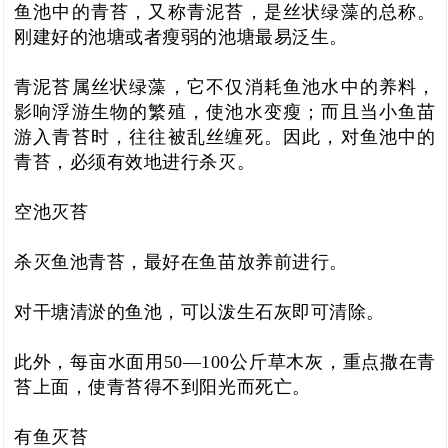
鱼池中的青苔，又称青泥苔，是丝状绿藻的总称。
刚建好的池塘或者瘦弱的池塘最易泛生
。
青泥苔属丝状绿藻，它不仅消耗鱼池水中的养料，
影响浮游生物的繁殖，使池水变瘦；而且当小鱼苗
游入青苔时，往往被乱丝缠死。因此，对鱼池中的
青苔，必须有效地进行杀灭。
空池灭苔
杀灭鱼池青苔，最好在鱼苗放养前进行。
对干塘清淤的鱼池，可以泼
生石灰
即可清除。
此外，每亩水面用50—100公斤
草木灰
，重点撒在青
苔上面，
使青苔得不到阳光而死亡
。
有鱼灭苔