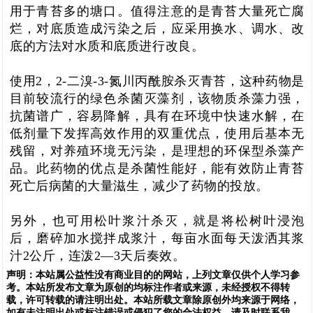
用于青苔多的塘口。值得注意的是
青苔大量死亡腐
烂，对底质造成污染之后，应采用换水、调水、改
底的方法对水质和底质进行改良
。
使用
2，2-二溴-3-氮川丙酰胺
杀灭青苔，这种药物是
目前较流行的绿色杀菌灭藻剂，该物质杀藻力强，
抗菌谱广，容易降解，具有在环境中快速水解，在
低剂量下发挥高效作用的双重优点，使用后基本无
残留，对养殖环境无污染，是理想的环保型杀藻产
品。
此药物的优点是杀菌性能好，能有效防止青苔
死亡后病菌的大量滋生，减少了药物的投放
。
另外，也可用
松叶浆汁
杀灭，就是将松树叶浸泡
后，磨碎加水搅拌成浆汁，每亩水面每天泼洒其浆
汁2公斤，连泼2—3天后奏效。
声明：
本站属公益性没有商业目的的网站，上列文章仅供个人学习参
考。本站所发布文章为原创的均标注作者或来源，未经授权不得转
载，许可转载的请注明出处。本站所载文章除原创外均来源于网络，
如有未注明出处或标注错误或侵犯了您的合法权益，请及时联系我