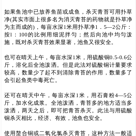
如果鱼池中已放养鱼苗或成鱼，杀灭青苔可用
扑草
净
(其实
市面上很多名为消灭青苔的药物就是扑草净
为主而成的
)，每亩水深1米用扑草净1．5—2公斤：
按l：100的比例用细泥拌匀；然后向池中均匀泼
施，既
对杀灭青苔效果显著，池鱼又很安全
。
也可在晴天上午，每亩水深1米，用
硫酸铜
0.5-0.6公
斤，溶化后全池泼洒。但是
此法对硫酸铜计量要求
较高，数量少了起不到清除青苔的作用，数量多了
会引起鱼类中毒死亡
。
还可在晴天中午，每亩水深1米，用
石膏粉
4—5公
斤，加水化成浆。全池泼洒，青苔多的地方适当多
泼洒，两天之后，即可把青苔杀灭。
此法与用硫酸
铜杀灭相比，经济、有效，池鱼也安全
。
使用
螯合铜
或
二氧化氯
杀灭青苔，这种方法一般适