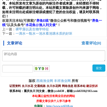
考。本站所发布文章为原创的均标注作者或来源，未经授权不得转
载，许可转载的请注明出处。本站所载文章除原创外均来源于网络，
如有未注明出处或标注错误或侵犯了您的合法权益，请及时联系我
们
！
欢
迎
关
注
本
站(可搜索)
"
养鱼E线
"微信公众帐号和
微信
视频号
"
养鱼一
线
"
以及头条号"
水花鱼@渔人刘文俊
"！
上一篇：
裸甲藻以及生物学特征
下一篇：
一滴水一瓶水一池水看池塘水质的好坏
文章评论
查看评论[0]
西南渔业网
丰祥渔业网
版权
所有
证照资料
永川水花
交通线路
永川水花网
网络信息
联系本站
建议投诉
联系本站：重庆永川 刘文俊，
微信
:
ycsh638
，
邮箱:ycsh6318@163.com
本站属公益性没有商业目的的网站
所载文章仅供个人学习参考
电脑版：
http://www.yc6318.cn