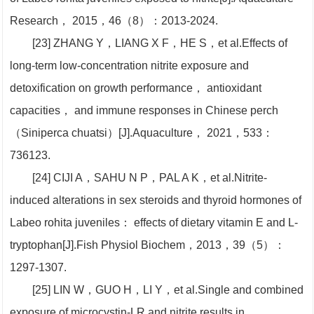
Research， 2015，46（8）：2013-2024.
[23] ZHANG Y，LIANG X F，HE S，et al.Effects of
long-term low-concentration nitrite exposure and
detoxification on growth performance， antioxidant
capacities， and immune responses in Chinese perch
（Siniperca chuatsi）[J].Aquaculture， 2021，533：
736123.
[24] CIJI A，SAHU N P，PAL A K，et al.Nitrite-
induced alterations in sex steroids and thyroid hormones of
Labeo rohita juveniles： effects of dietary vitamin E and L-
tryptophan[J].Fish Physiol Biochem，2013，39（5）：
1297-1307.
[25] LIN W，GUO H，LI Y，et al.Single and combined
exposure of microcystin-LR and nitrite results in