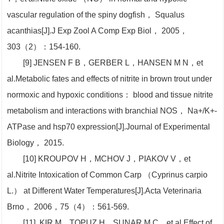
vascular regulation of the spiny dogfish， Squalus
acanthias[J].J Exp Zool A Comp Exp Biol， 2005，
303（2）：154-160.
[9] JENSEN F B，GERBER L，HANSEN M N，et
al.Metabolic fates and effects of nitrite in brown trout under
normoxic and hypoxic conditions： blood and tissue nitrite
metabolism and interactions with branchial NOS， Na+/K+-
ATPase and hsp70 expression[J].Journal of Experimental
Biology， 2015.
[10] KROUPOV H，MCHOV J，PIAKOV V，et
al.Nitrite Intoxication of Common Carp （Cyprinus carpio
L.） at Different Water Temperatures[J].Acta Veterinaria
Brno， 2006，75（4）：561-569.
[11] KIR M，TOPUZ H，SUNAR M C，et al.Effect of