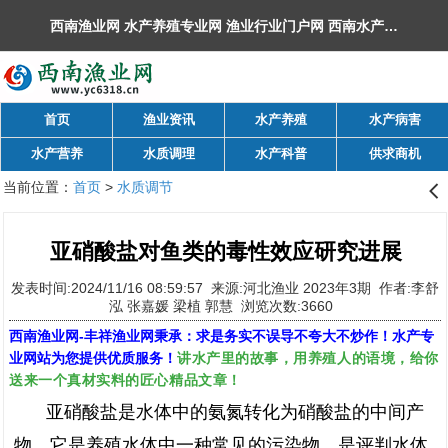
西南渔业网 水产养殖专业网 渔业行业门户网 ​西南水产网 丰祥渔业网 永川水花网，欢迎光临！
首页
渔业资讯
水产养殖
水产病害
水产营养
水质调理
水产科普
供求商机
当前位置：
首页
>
水质调节
󰊒
亚硝酸盐对鱼类的毒性效应研究进展
发表时间:2024/11/16 08:59:57 来源:河北渔业 2023年3期 作者:李舒
泓 张嘉媛 梁植 郭慧 浏览次数:3660
西南渔业网
-
丰祥渔业网
秉承：求是务实不误导不夸大不炒作！水产专
讲水产里的故事，用养殖人的语境，给你
业网站为您提供优质服务！
送来一个真材实料的匠心精品文章！
亚硝酸盐是水体中的氨氮转化为硝酸盐的中间产
物，它是养殖水体中一种常见的污染物，是评判水体