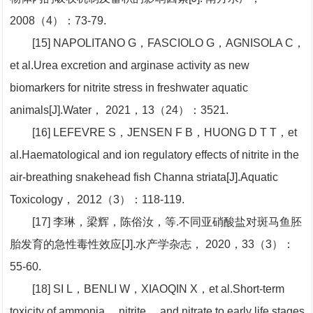
2008（4）：73-79.
[15] NAPOLITANO G，FASCIOLO G，AGNISOLA C，
et al.Urea excretion and arginase activity as new
biomarkers for nitrite stress in freshwater aquatic
animals[J].Water， 2021，13（24）：3521.
[16] LEFEVRE S，JENSEN F B，HUONG D T T，et
al.Haematological and ion regulatory effects of nitrite in the
air-breathing snakehead fish Channa striata[J].Aquatic
Toxicology， 2012（3）：118-119.
[17] 李琳，梁辉，陈俗汝，等.不同亚硝酸盐对斑马鱼胚
胎发育的急性毒性效应[J].水产学杂志， 2020，33（3）：
55-60.
[18] SI L，BENLI W，XIAOQIN X，et al.Short-term
toxicity of ammonia， nitrite， and nitrate to early life stages