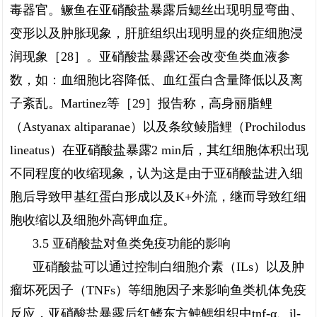
毒器官。鳜鱼在亚硝酸盐暴露后鳃丝出现明显弯曲、
变形以及肿胀现象，肝脏组织出现明显的炎症细胞浸
润现象［28］。亚硝酸盐暴露还会改变鱼类血液参
数，如：血细胞比容降低、血红蛋白含量降低以及离
子紊乱。Martinez等［29］报告称，高身丽脂鲤
（Astyanax altiparanae）以及条纹鲮脂鲤（Prochilodus
lineatus）在亚硝酸盐暴露2 min后，其红细胞体积出现
不同程度的收缩现象，认为这是由于亚硝酸盐进入细
胞后导致甲基红蛋白形成以及K+外流，继而导致红细
胞收缩以及细胞外高钾血症。
3.5 亚硝酸盐对鱼类免疫功能的影响
亚硝酸盐可以通过控制白细胞介素（ILs）以及肿
瘤坏死因子（TNFs）等细胞因子来影响鱼类机体免疫
反应，亚硝酸盐暴露后红鳍东方鲀鳃组织中tnf-α、il-