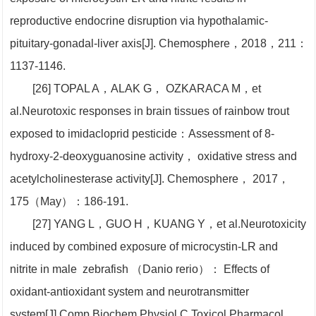
reproductive endocrine disruption via hypothalamic-
pituitary-gonadal-liver axis[J]. Chemosphere，2018，211：
1137-1146.
[26] TOPAL A，ALAK G， OZKARACA M，et
al.Neurotoxic responses in brain tissues of rainbow trout
exposed to imidacloprid pesticide：Assessment of 8-
hydroxy-2-deoxyguanosine activity， oxidative stress and
acetylcholinesterase activity[J]. Chemosphere， 2017，
175（May）：186-191.
[27] YANG L，GUO H，KUANG Y，et al.Neurotoxicity
induced by combined exposure of microcystin-LR and
nitrite in male zebrafish （Danio rerio）： Effects of
oxidant-antioxidant system and neurotransmitter
system[J].Comp Biochem Physiol C Toxicol Pharmacol，