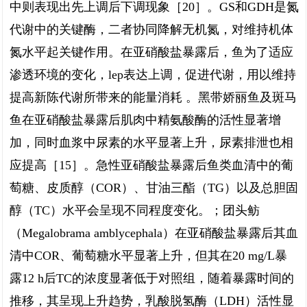
中则表现出先上调后下调现象［20］。GS和GDH是氮
代谢中的关键酶，二者协同降解无机氮，对维持机体
氮水平起关键作用。在亚硝酸盐暴露后，鱼为了适应
渗透环境的变化，lep表达上调，促进代谢，用以维持
提高新陈代谢所带来的能量消耗 。黑带娇丽鱼及斑马
鱼在亚硝酸盐暴露后肌肉中精氨酸酶的活性显著增
加，同时血浆中尿素的水平显著上升，尿素排泄也相
应提高［15］。急性亚硝酸盐暴露后鱼类血清中的葡
萄糖、皮质醇（COR）、甘油三酯（TG）以及总胆固
醇（TC）水平会呈现不同程度变化。；团头鲂
（Megalobrama amblycephala）在亚硝酸盐暴露后其血
清中COR、葡萄糖水平显著上升，但其在20 mg/L暴
露12 h后TC的浓度显著低于对照组，随着暴露时间的
推移，其呈现上升趋势，乳酸脱氢酶（LDH）活性显