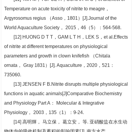
Temperature on acute toxicity of nitrite to meagre，
Argyrosomus regius （Asso，1801）[J].Journal of the
World Aquaculture Society， 2015，46（5）：564-568.
[12] HUONG D T T，GAM L T H，LEK S，et al.Effects
of nitrite at different temperatures on physiological
parameters and growth in clown knifefish （Chitala
ornata， Gray 1831）[J]. Aquaculture，2020，521：
735060.
[13] JENSEN F B.Nitrite disrupts multiple physiological
functions in aquatic animals[J]Comparative Biochemistry
and Physiology Part A： Molecular & Integrative
Physiology， 2003，135（1）：9-24.
[14] 高明輝， 马立保， 葛立安， 等. 亚硝酸盐在水生动
物体内的吸收机制及蓄积的影响因素[J]. 南方水产，