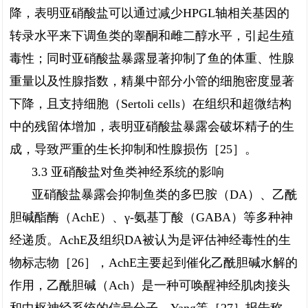
降，表明亚硝酸盐可以通过减少HPGL轴相关基因的
转录水平来下调鱼类的睾酮和雌二醇水平，引起生殖
毒性；同时亚硝酸盐暴露显著抑制了鱼的体重、性腺
重量以及性腺指数，精巢中部分小管的细胞密度显著
下降，且支持细胞（Sertoli cells）在组织和超微结构
中的残留体增加，表明亚硝酸盐暴露会破坏精子的生
成，导致严重的生长抑制和性腺损伤［25］。
3.3 亚硝酸盐对鱼类神经系统的影响
亚硝酸盐暴露会抑制鱼类的多巴胺（DA）、乙酰
胆碱酯酶（AchE）、γ-氨基丁酸（GABA）等多种神
经递质。AchE及组织DA被认为是评估神经毒性的生
物标志物［26］，AchE主要起到催化乙酰胆碱水解的
作用，乙酰胆碱（Ach）是一种可唤醒神经肌肉接头