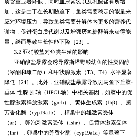
质含量显著降低，同时血尿素氮以及乳酸盐有所增
加，这是由于在长期胁迫下，鱼类需要稳定的能量来
应对环境压力，导致鱼类需要分解体内更多的营养代
谢物，促进蛋白质代谢以及增强厌氧糖酵解来获得能
量，继而导致生长性能下降［23］。
3.2 亚硝酸盐对鱼类生殖的影响
亚硝酸盐暴露会诱导露斯塔野鲮幼鱼的性类固醇
（睾酮和雌二醇）和甲状腺激素（T3、T4）水平显著
降低［24］。此外，亚硝酸盐暴露导致斑马鱼下丘脑-
垂体-性腺-肝轴（HPGL轴）中相关基因，如脑中的促
性腺激素释放激素（gnrh）、黄体生成素（lhβ）、脑
芳香化酶（cyp19a1b），精巢中的雄激素受体
（ar）、卵泡刺激素受体（fshr）、促黄体激素受体
（lhr），卵巢中的芳香化酶（cyp19a1a）等显著下