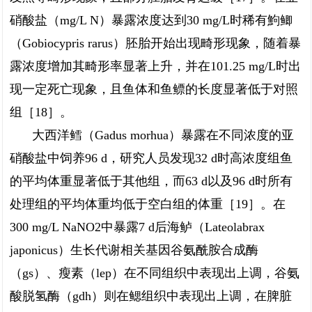
硝酸盐（mg/L N）暴露浓度达到30 mg/L时稀有鮈鲫
（Gobiocypris rarus）胚胎开始出现畸形现象，随着暴
露浓度增加其畸形率显著上升，并在101.25 mg/L时出
现一定死亡现象，且鱼体和鱼鳔的长度显著低于对照
组［18］。
大西洋鳕（Gadus morhua）暴露在不同浓度的亚
硝酸盐中饲养96 d，研究人员发现32 d时高浓度组鱼
的平均体重显著低于其他组，而63 d以及96 d时所有
处理组的平均体重均低于空白组的体重［19］。在
300 mg/L NaNO2中暴露7 d后海鲈（Lateolabrax
japonicus）生长代谢相关基因谷氨酰胺合成酶
（gs）、瘦素（lep）在不同组织中表现出上调，谷氨
酸脱氢酶（gdh）则在鳃组织中表现出上调，在脾脏