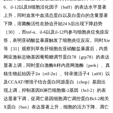
6、il-12以及B细胞活化因子（baff）的表达水平显著
上升，同时血浆中血清总蛋白以及白蛋白的含量显著
下降，溶菌酶活性在胁迫开始24 h后出现下降趋势
［30］，而tnf-α、il-6以及il-12均参与细胞炎症免疫应
答，表明亚硝酸盐暴露触发了细胞炎症反应。同时Xie
等［31］观察到草鱼肝细胞在亚硝酸盐暴露后，内质
网应激标志物基因葡萄糖调节蛋白78（grp78）的表达
显著上调，同时蛋白激酶R样内质网激酶（perk）、真
核生物起始因子2α（eif-2α）、转录激活子4（atf4）以
及CCAAT/增强子结合蛋白同源蛋白（chop）基因出
现上调，抑制基因B淋巴细胞瘤-2基因（bcl-2）的表
达显著下调，促凋亡基因细胞凋亡调控蛋白Bcl-2相关
X蛋白（bax）表达显著上升，细胞的活力下降、凋亡