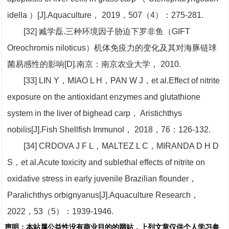
idella ）[J].Aquaculture， 2019，507（4）：275-281.
[32] 臧学磊.三种环境因子胁迫下罗非鱼（GIFT
Oreochromis niloticus）机体免疫力的变化及其对海豚链球
菌易感性的影响[D].南京：南京农业大学， 2010.
[33] LIN Y，MIAO L H，PAN W J，et al.Effect of nitrite
exposure on the antioxidant enzymes and glutathione
system in the liver of bighead carp， Aristichthys
nobilis[J].Fish Shellfish Immunol， 2018，76：126-132.
[34] CRDOVA J F L，MALTEZ L C，MIRANDA D H D
S，et al.Acute toxicity and sublethal effects of nitrite on
oxidative stress in early juvenile Brazilian flounder，
Paralichthys orbignyanus[J].Aquaculture Research，
2022，53（5）：1939-1946.
声明：
本站属公益性没有商业目的的网站，上列文章仅供个人学习参