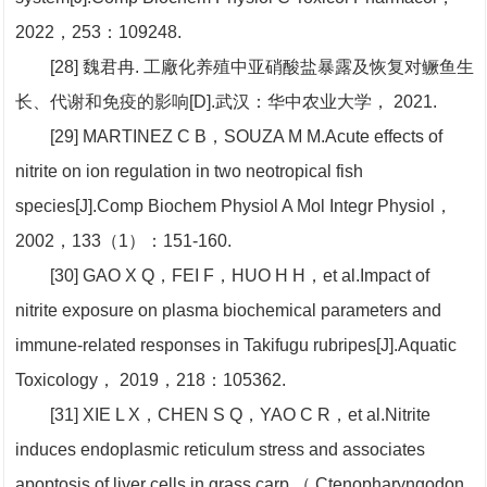
2022，253：109248.
[28] 魏君冉. 工廠化养殖中亚硝酸盐暴露及恢复对鳜鱼生
长、代谢和免疫的影响[D].武汉：华中农业大学， 2021.
[29] MARTINEZ C B，SOUZA M M.Acute effects of
nitrite on ion regulation in two neotropical fish
species[J].Comp Biochem Physiol A Mol Integr Physiol，
2002，133（1）：151-160.
[30] GAO X Q，FEI F，HUO H H，et al.Impact of
nitrite exposure on plasma biochemical parameters and
immune-related responses in Takifugu rubripes[J].Aquatic
Toxicology， 2019，218：105362.
[31] XIE L X，CHEN S Q，YAO C R，et al.Nitrite
induces endoplasmic reticulum stress and associates
apoptosis of liver cells in grass carp （ Ctenopharyngodon