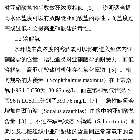
时亚硝酸盐的半数致死浓度相似［5］。说明适当提
高水体盐度可以有效降低亚硝酸盐的毒性，而盐度过
高或过低均会提高亚硝酸盐的毒性。
1.2 溶解氧
水环境中高浓度的溶解氧可以影响进入鱼体内亚
硝酸盐的含量，增强鱼类对亚硝酸盐的耐受力，而低
溶解氧、高亚硝酸盐时机体存在氧化应激［6］。相
同规格的大菱鲆（Scophthalmus maximus）在正常溶
氧下96 h LC50为130.66 mg/L，而在饱和氧气情况下
其96 h LC50上升到了390.78 mg/L［7］。急性缺氧会
增加白斑角鲨（Squalus acanthias）血浆中的亚硝酸盐
含量［8］。不过在缺氧状态下褐鳟（Salmo trutta）血
浆以及心脏组织中亚硝酸盐的含量同正常溶氧下的含