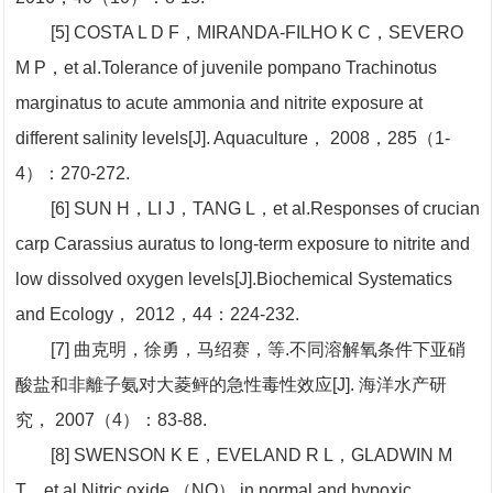
[5] COSTA L D F，MIRANDA-FILHO K C，SEVERO
M P，et al.Tolerance of juvenile pompano Trachinotus
marginatus to acute ammonia and nitrite exposure at
different salinity levels[J]. Aquaculture， 2008，285（1-
4）：270-272.
[6] SUN H，LI J，TANG L，et al.Responses of crucian
carp Carassius auratus to long-term exposure to nitrite and
low dissolved oxygen levels[J].Biochemical Systematics
and Ecology， 2012，44：224-232.
[7] 曲克明，徐勇，马绍赛，等.不同溶解氧条件下亚硝
酸盐和非離子氨对大菱鲆的急性毒性效应[J]. 海洋水产研
究， 2007（4）：83-88.
[8] SWENSON K E，EVELAND R L，GLADWIN M
T，et al.Nitric oxide （NO） in normal and hypoxic