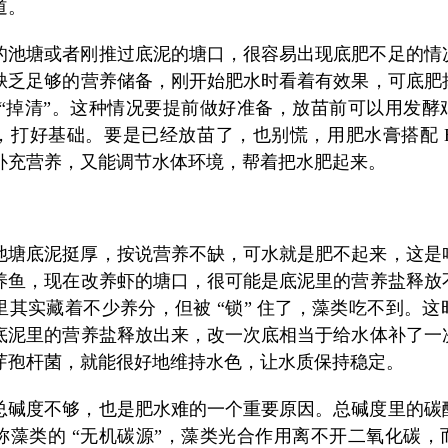
道。
的池塘或者刚推过底泥的塘口，很容易出现底肥不足的情
缺乏足够的营养储备，刚开始肥水时看着有效果，可底肥
 “掉清”。这种情况要提前做好准备，放苗前可以用发酵
，打好基础。要是已经放苗了，也别慌，用肥水膏搭配 E
补充营养，又能调节水体环境，帮着把水肥起来。
池塘底泥挺厚，按说营养不缺，可水就是肥不起来，这是
养鱼，现在改养虾的塘口，很可能是底泥里的营养盐释放
里其实藏着不少养分，但被 “锁” 住了，藻类吃不到。这
底泥里的营养盐释放出来，改一次底相当于给水体补了一
芽孢杆菌，就能很好地维持水色，让水质保持稳定。
总碱度不够，也是肥水难的一个重要原因。总碱度里的碳
称藻类的 “无机碳源”，藻类光合作用离不开二氧化碳，