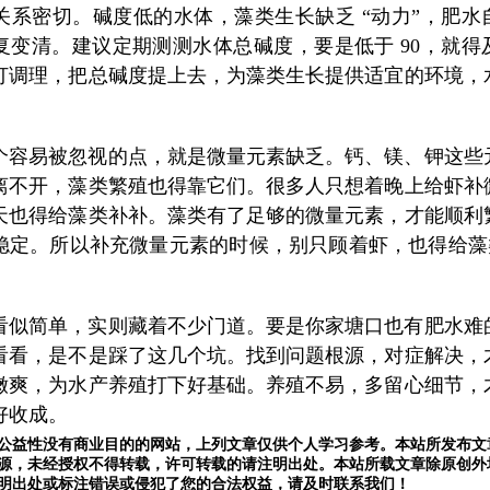
关系密切。碱度低的水体，藻类生长缺乏 “动力”，肥水
复变清。建议定期测测水体总碱度，要是低于 90，就得
打调理，把总碱度提上去，为藻类生长提供适宜的环境，
个容易被忽视的点，就是微量元素缺乏。钙、镁、钾这些
离不开，藻类繁殖也得靠它们。很多人只想着晚上给虾补
天也得给藻类补补。藻类有了足够的微量元素，才能顺利
稳定。所以补充微量元素的时候，别只顾着虾，也得给藻类
看似简单，实则藏着不少门道。要是你家塘口也有肥水难
看看，是不是踩了这几个坑。找到问题根源，对症解决，
嫩爽，为水产养殖打下好基础。养殖不易，多留心细节，
好收成。
公益性没有商业目的的网站，上列文章仅供个人学习参考。本站所发布文
源，未经授权不得转载，许可转载的请注明出处。本站所载文章除原创外
明出处或标注错误或侵犯了您的合法权益，请及时联系我们
！