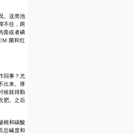
况。这类池
撑不住，两
鸡粪或者磷
M 菌和红
咋回事？尤
不出来。厚
时候就得勤
次肥。之后
酸根和碳酸
而总碱度和