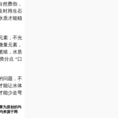
自然费劲，
及时用生石
水质才能稳
元素，不光
微量元素，
繁殖，水质
分点 “口
的问题，不
才能让水体
才能少走弯
章为原创的均
均来源于网