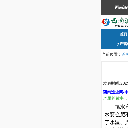
首页
水产营
当前位置：
首
发表时间:2025
西南渔业网
-
产里的故事
搞水
水要么肥
了水温、