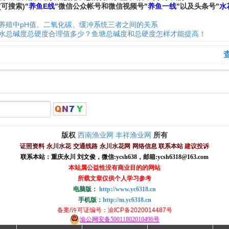
(可搜索)
"
养鱼E线
"微信公众帐号和
微信
视频号
"
养鱼一线
"
以及头条号"
水
养殖中pH值、二氧化碳、缓冲系统三者之间的关系
水总碱度总硬度合理值多少？鱼塘总碱度和总硬度怎样才能提高！
西南渔业网
丰祥渔业网
版权
所有
证照资料
永川水花
交通线路
永川水花网
网络信息
联系本站
建议投诉
联系本站：重庆永川 刘文俊，
微信
:
ycsh638
，
邮箱:ycsh6318@163.com
本站属公益性没有商业目的的网站
所载文章仅供个人学习参考
电脑版：
http://www.yc6318.cn
手机版：
http://m.yc6318.cn
备案/许可证编号
：渝ICP备2020014487号
渝公网安备50011802010496号