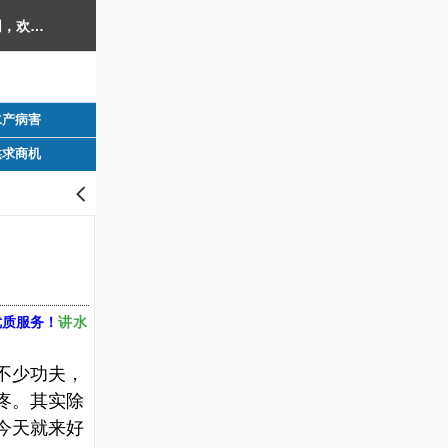
西南渔业网 水产养殖专业网 渔业行业门户网 ​西南水产网 丰祥渔业网 永川水花网，欢迎光临！
水产病害
供求商机
󰊒
讲水
优质服务！
不少功夫，
疼。其实除
今天就来好