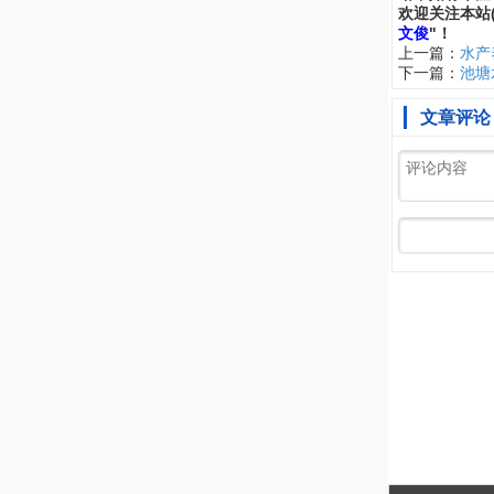
欢
迎
关
注
本
站
文俊
"！
上一篇：
水产
下一篇：
池塘
文章评论