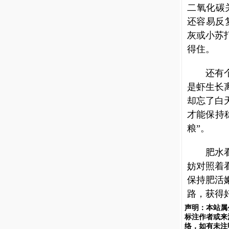
二氧化碳
还容易反
灰或小苏
得住。
还有
是虾生长
却忘了白
才能保持
粮”。
肥水
妨对照着
保持肥活
路，获得
声明：
本站属
标注作者或来
络，如有未注