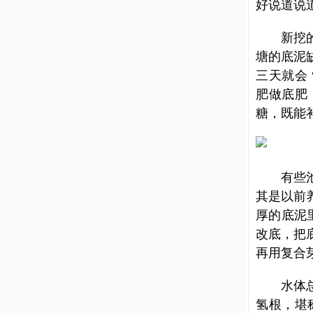
好说道说
新挖
塘的底泥
三天就会
肥做底肥
糖，既能
有些
其是以前
厚的底泥
改底，把
再用复合
水体
氢根，堪