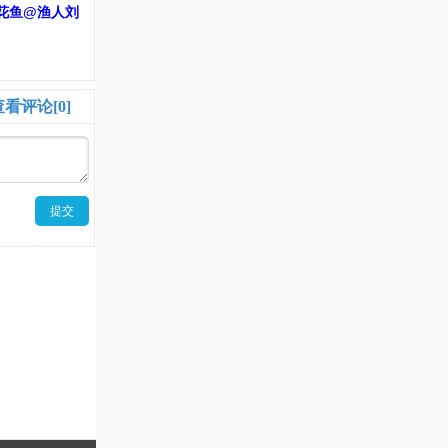
花鱼@渔人刘
查看评论[0]