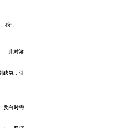
、稳”。
点），此时溶
剧缺氧，引
红、发白时需