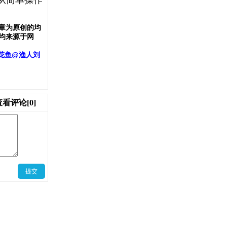
从简单操作
章为原创的均
均来源于网
花鱼@渔人刘
查看评论[0]