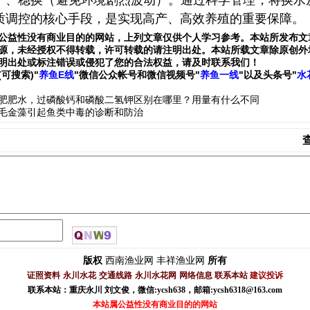
）、稳换（避免环境剧烈波动）。通过科学管理，将换水
质调控的核心手段，是实现高产、高效养殖的重要保障。
公益性没有商业目的的网站，上列文章仅供个人学习参考。本站所发布文
源，未经授权不得转载，许可转载的请注明出处。本站所载文章除原创外
明出处或标注错误或侵犯了您的合法权益，请及时联系我们
！
(可搜索)
"
养鱼E线
"微信公众帐号和
微信
视频号
"
养鱼一线
"
以及头条号"
水
肥肥水，过磷酸钙和磷酸二氢钾区别在哪里？用量有什么不同
毛金藻引起鱼类中毒的诊断和防治
西南渔业网
丰祥渔业网
版权
所有
证照资料
永川水花
交通线路
永川水花网
网络信息
联系本站
建议投诉
联系本站：重庆永川 刘文俊，
微信
:
ycsh638
，
邮箱:ycsh6318@163.com
本站属公益性没有商业目的的网站