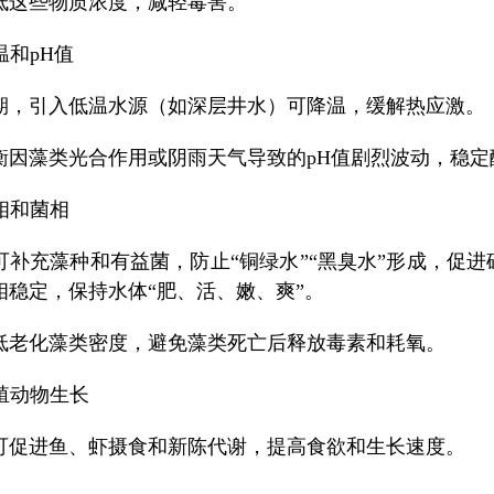
低这些物质浓度，减轻毒害。
温和pH值
期，引入低温水源（如深层井水）可降温，缓解热应激。
衡因藻类光合作用或阴雨天气导致的pH值剧烈波动，稳定
藻相和菌相
可补充藻种和有益菌，防止“铜绿水”“黑臭水”形成，促进
相稳定，保持水体“肥、活、嫩、爽”。
低老化藻类密度，避免藻类死亡后释放毒素和耗氧。
养殖动物生长
可促进鱼、虾摄食和新陈代谢，提高食欲和生长速度。