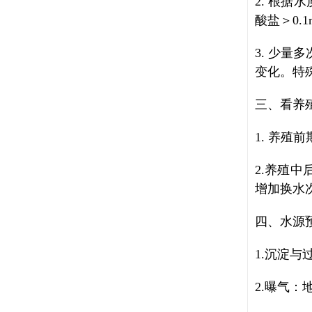
2. 根据
酸盐＞0.
3. 少量
变化。特
三、看养
1. 养
2.养殖
增加换水
四、水源
1.沉淀
2.曝气