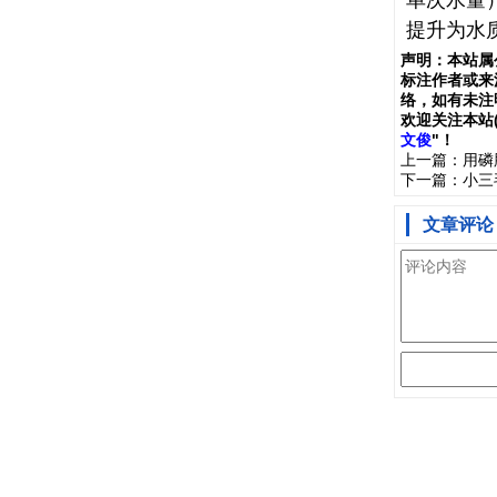
单次水量
提升为水
声明：
本站属
标注作者或来
络，如有未注
欢
迎
关
注
本
站
文俊
"！
上一篇：
用磷
下一篇：
小三
文章评论