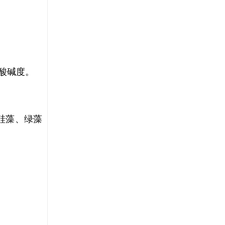
酸碱度。
硅藻、绿藻