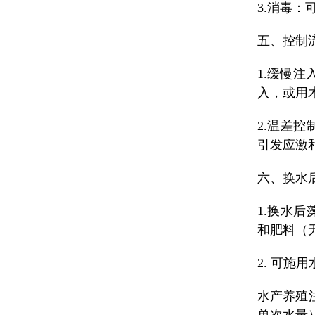
3.消毒
五、控制
1.缓慢
入，或用
2.温差
引发应激
六、换水
1.换水
和肥料（
2. 可
水产养殖