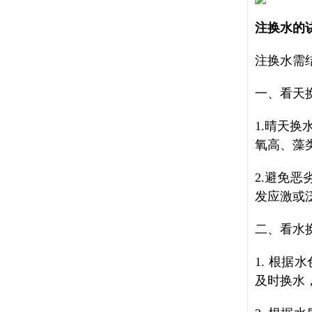
注换水的
注换水需
一、看天
1.晴天换
氧高、藻
2.避免
发应激或
二、看水
1. 根
及时换水，