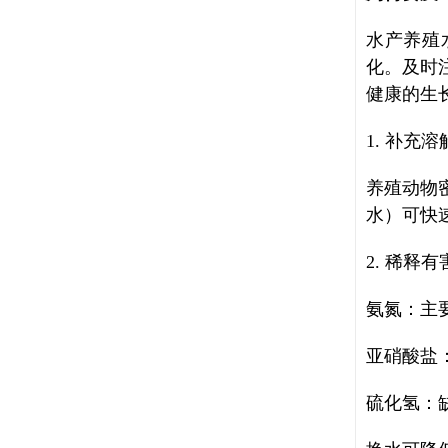
水产养殖
化。及时
健康的生
1. 补充
养殖动物
水）可快
2. 稀释
氨氮：主
亚硝酸盐
硫化氢：