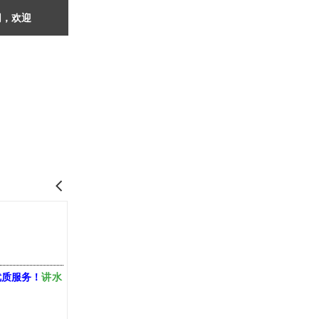
网，欢迎
󰊒
讲水
优质服务！