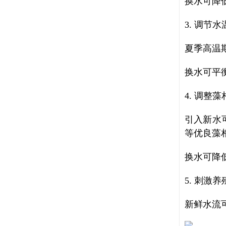
换水可降
3. 调节水
夏季高温
换水可平
4. 调整
引入新水
等优良藻
换水可降
5. 刺激
新鲜水流