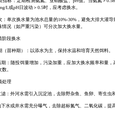
水质指标：定期检测氨氮、亚硝酸盐、pH值。当氨氮＞0.5m
1mg/L或pH日波动＞0.5时，应考虑换水。
多次：单次换水量为池水总量的10%-30%，避免大排大灌
殊情况（如严重污染）可分次加大换水量。
殖阶段换水
殖前期（苗种期）：以添水为主，保持水温和培育天然饵料。
中后期：随投饵量增加，污染加重，应加大换水频率和量，
次数。
预处理
与过滤：外河水需引入沉淀池，去除野杂鱼、鱼卵、寄生虫
：地下水或井水需充分曝气，去除超标氮气、二氧化碳，提