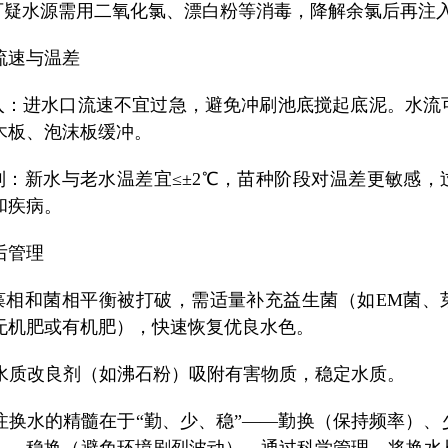
：可疑水源需用二氧化氯、漂白粉等消毒，降解余氯后再注
流速与温差
注入：进水口流速不宜过急，避免冲刷池底搅起底泥。水流
木板、泡沫板缓冲。
控制：新水与老水温差宜≤±2℃，苗种阶段对温差更敏感，
和疾病。
后管理
后藻相和菌相平衡被打破，需适量补充益生菌（如EM菌、
无机肥或有机肥），快速恢复优良水色。
施用水质改良剂（如沸石粉）吸附有害物质，稳定水质。
注换水的精髓在于“勤、少、稳”——勤换（保持频率）、