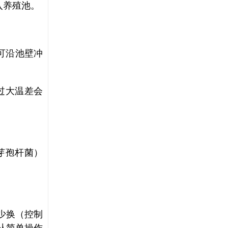
入养殖池。
可沿池壁冲
过大温差会
芽孢杆菌）
少换（控制