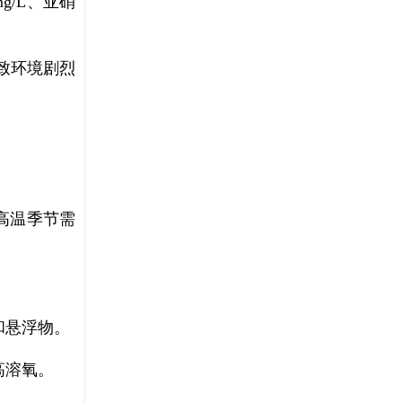
g/L、亚硝
导致环境剧烈
高温季节需
和悬浮物。
高溶氧。